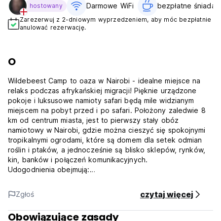
Darmowe WiFi
bezpłatne śniadani
hostowany
Zarezerwuj z 2-dniowym wyprzedzeniem, aby móc bezpłatnie
anulować rezerwację.
O
Wildebeest Camp to oaza w Nairobi - idealne miejsce na
relaks podczas afrykańskiej migracji! Pięknie urządzone
pokoje i luksusowe namioty safari będą mile widzianym
miejscem na pobyt przed i po safari. Położony zaledwie 8
km od centrum miasta, jest to pierwszy stały obóz
namiotowy w Nairobi, gdzie można cieszyć się spokojnymi
tropikalnymi ogrodami, które są domem dla setek odmian
roślin i ptaków, a jednocześnie są blisko sklepów, rynków,
kin, banków i połączeń komunikacyjnych.
Udogodnienia obejmują:
+ śniadanie, lunch, przekąski i kolację
+ basen bez krawędzi
czytaj więcej
Zgłoś
+ bar
+ dostęp do Internetu, w tym Wi-Fi
Obowiązujące zasady
+ szafki (przynieś kłódkę!)