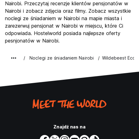
Kultura
6.8
Nairobi. Przeczytaj recenzje klientów pensjonatów w
Imprezy
Nairobi i zobacz zdjęcia oraz filmy. Zobacz wszystkie
5.7
noclegi ze śniadaniem w Nairobi na mapie miasta i
Najlepsza wartość
6.1
zarezerwuj pensjonat w Nairobi w miejscu, które Ci
odpowiada. Hostelworld posiada najlepsze oferty
pesnjonatów w Nairobi.
Noclegi ze śniadaniem Nairobi
Wildebeest Eco
Znajdź nas na