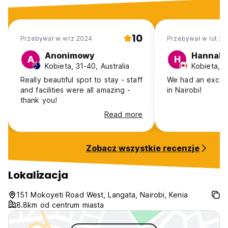
cali
- pościel wliczona w cenę - bawełniane prześcieradła, koc,
poduszka
10
Przebywał w wrz 2024
Przebywał w lut 20
- bagażnik
- spłukiwane toalety i gorące prysznice solarne
Anonimowy
Hannah
A
H
- znajdują się na zewnątrz z tyłu głównego budynku
Kobieta, 31-40, Australia
Kobieta, 
* Te pokoje są małe i tanie. Idealne dla kogoś, kto chce
Really beautiful spot to stay - staff
We had an excell
tylko gdzieś spać, ale chce cieszyć się ładnym otoczeniem
and facilities were all amazing -
in Nairobi!
obozu.
thank you!
NAMIOT OGRODOWY
- duży, czysty, zbudowany na zamówienie namiot o stałym
Read more
rozstawie
- jedno łóżko podwójne lub dwa pojedyncze
- wewnętrzny materac sprężynowy o długości 6 stóp i 6 cali
Zobacz wszystkie recenzje
- pościel w zestawie - bawełniane prześcieradła, kołdra,
poduszka
Lokalizacja
- ręcznik kąpielowy
- bagażnik
- sejf na kosztowności
151 Mokoyeti Road West, Langata, Nairobi, Kenia
- stoliki nocne
8.8km od centrum miasta
- moskitiery na oknach i drzwiach
- wspólne spłukiwane toalety i gorące prysznice