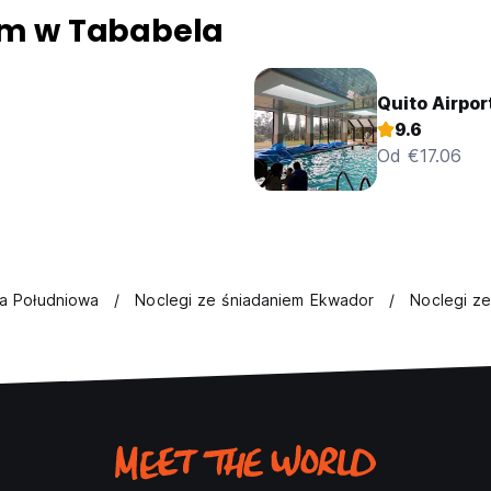
iem w Tababela
Quito Airpor
9.6
Od €17.06
a Południowa
Noclegi ze śniadaniem Ekwador
Noclegi z