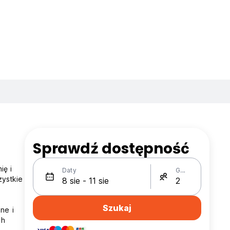
Sprawdź dostępność
ię i
Daty
Gości
zystkie
Szukaj
ne i
ch