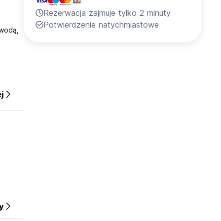
Rezerwacja zajmuje tylko 2 minuty
z
Potwierdzenie natychmiastowe
 wodą,
j
jej
y