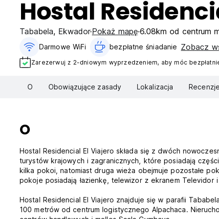
Hostal Residencia
Tababela
,
Ekwador
Pokaż mapę
6.08km od centrum m
Zobacz ws
Darmowe WiFi
bezpłatne śniadanie‎
Zarezerwuj z 2-dniowym wyprzedzeniem, aby móc bezpłatnie
O
Obowiązujące zasady
Lokalizacja
Recenzj
O
Hostal Residencial El Viajero składa się z dwóch nowoc
turystów krajowych i zagranicznych, które posiadają części
kilka pokoi, natomiast druga wieża obejmuje pozostałe pok
pokoje posiadają łazienkę, telewizor z ekranem Televidor i 
Hostal Residencial El Viajero znajduje się w parafii Tababe
100 metrów od centrum logistycznego Alpachaca. Nierucho