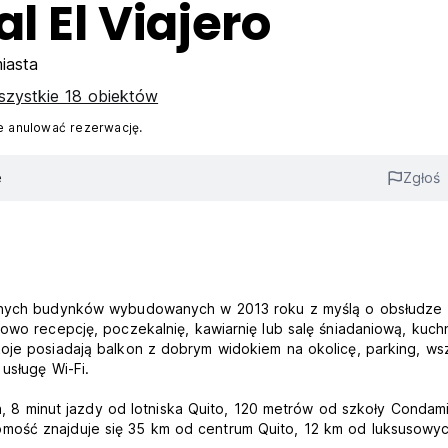
l El Viajero
iasta
zystkie 18 obiektów
 anulować rezerwację.
e
Zgłoś
zesnych budynków wybudowanych w 2013 roku z myślą o obsłudze
owo recepcję, poczekalnię, kawiarnię lub salę śniadaniową, kuchn
oje posiadają balkon z dobrym widokiem na okolicę, parking, ws
usługę Wi-Fi.
la, 8 minut jazdy od lotniska Quito, 120 metrów od szkoły Condami
mość znajduje się 35 km od centrum Quito, 12 km od luksusowy