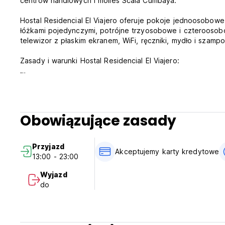
centrów handlowych i molles Scala Cumbaya.
Hostal Residencial El Viajero oferuje pokoje jednoosobo
łóżkami pojedynczymi, potrójne trzyosobowe i czteroosobo
telewizor z płaskim ekranem, WiFi, ręczniki, mydło i szampo
Zasady i warunki Hostal Residencial El Viajero:
Zameldowanie odbywa się w godzinach 13:00–23:00.
Wymeldowanie przed godziną 12:00.
Płatność po przyjeździe gotówką, kartami kredytowymi, k
Obowiązujące zasady
karty przed przyjazdem).
Podatki wliczone w cenę.
Przyjazd
Zasady anulowania rezerwacji: 24 godziny przed przyjazd
Akceptujemy karty kredytowe
13:00 - 23:00
Śniadanie w cenie.
Wyjazd
do
Ogólny:
Nie ma godziny policyjnej.
Recepcja czynna całą dobę. (Auto-translated from original