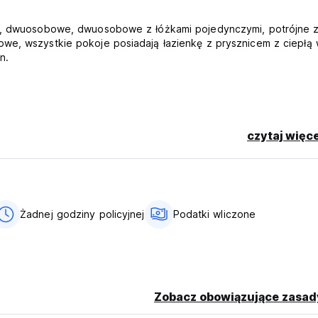
we, dwuosobowe, dwuosobowe z łóżkami pojedynczymi, potrójne 
we, wszystkie pokoje posiadają łazienkę z prysznicem z ciepłą
n.
czytaj więce
artami debetowymi. (Ten obiekt może dokonać preautoryzacji Two
em.
Żadnej godziny policyjnej
Podatki wliczone
Zobacz obowiązujące zasad
 language)