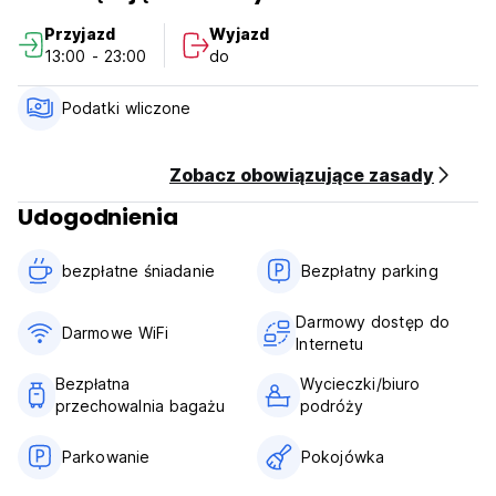
always there to help you. For any travel questions, please
Przyjazd
Wyjazd
feel free to let us know. We will give you suggestions
13:00 - 23:00
do
accordingly.
Podatki wliczone
Zobacz obowiązujące zasady
Udogodnienia
bezpłatne śniadanie‎
Bezpłatny parking
Darmowy dostęp do
Darmowe WiFi
Internetu
Bezpłatna
Wycieczki/biuro
przechowalnia bagażu
podróży
Parkowanie
Pokojówka