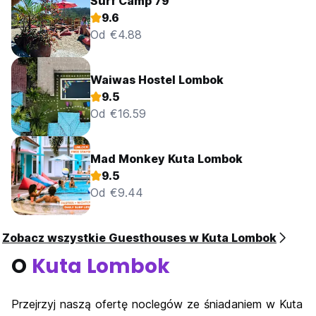
Surf Camp 79
9.6
Od €4.88
Waiwas Hostel Lombok
9.5
Od €16.59
Mad Monkey Kuta Lombok
9.5
Od €9.44
Zobacz wszystkie Guesthouses w Kuta Lombok
O
Kuta Lombok
Przejrzyj naszą ofertę noclegów ze śniadaniem w Kuta