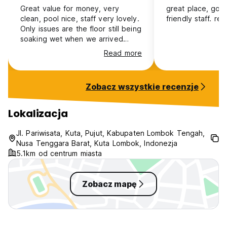
Great value for money, very
great place, good
clean, pool nice, staff very lovely.
friendly staff. r
Only issues are the floor still being
soaking wet when we arrived
(good that it’s clean though) and
Read more
the kettle available had loads of
loose limescale which isnt filtered
out as the “filter” is just large
Zobacz wszystkie recenzje
holes. You can always boil a pan
of water though. Breakfast good
but not vegan so I had to ask just
Lokalizacja
for fruit :)
Jl. Pariwisata, Kuta, Pujut, Kabupaten Lombok Tengah,
Nusa Tenggara Barat, Kuta Lombok, Indonezja
5.1km od centrum miasta
Zobacz mapę