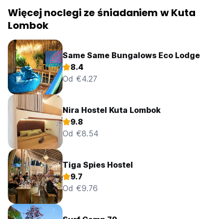
Więcej noclegi ze śniadaniem w Kuta
Lombok
Same Same Bungalows Eco Lodge
8.4
Od €4.27
Nira Hostel Kuta Lombok
9.8
Od €8.54
Tiga Spies Hostel
9.7
Od €9.76