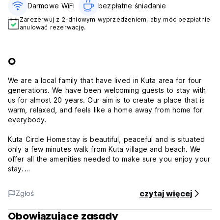
Darmowe WiFi
bezpłatne śniadanie‎
Zarezerwuj z 2-dniowym wyprzedzeniem, aby móc bezpłatnie
anulować rezerwację.
O
We are a local family that have lived in Kuta area for four
generations. We have been welcoming guests to stay with
us for almost 20 years. Our aim is to create a place that is
warm, relaxed, and feels like a home away from home for
everybody.
Kuta Circle Homestay is beautiful, peaceful and is situated
only a few minutes walk from Kuta village and beach. We
offer all the amenities needed to make sure you enjoy your
stay.
So have a look for yourself, and contact us if you have any
czytaj więcej
Zgłoś
question! We look forward to having you with us!
Obowiązujące zasady
Free wifi features the whole property. Our friendly staff is