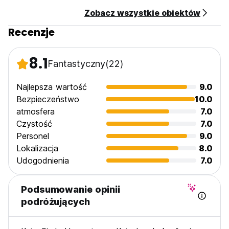
Zobacz wszystkie obiektów
Recenzje
8.1
Fantastyczny
(22)
Najlepsza wartość
9.0
Bezpieczeństwo
10.0
atmosfera
7.0
Czystość
7.0
Personel
9.0
Lokalizacja
8.0
Udogodnienia
7.0
Podsumowanie opinii
podróżujących