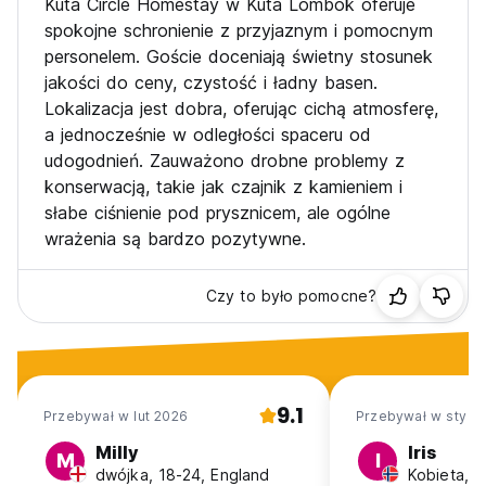
Kuta Circle Homestay w Kuta Lombok oferuje
spokojne schronienie z przyjaznym i pomocnym
personelem. Goście doceniają świetny stosunek
jakości do ceny, czystość i ładny basen.
Lokalizacja jest dobra, oferując cichą atmosferę,
a jednocześnie w odległości spaceru od
udogodnień. Zauważono drobne problemy z
konserwacją, takie jak czajnik z kamieniem i
słabe ciśnienie pod prysznicem, ale ogólne
wrażenia są bardzo pozytywne.
Czy to było pomocne?
9.1
Przebywał w lut 2026
Przebywał w sty 2
Milly
Iris
M
I
dwójka, 18-24, England
Kobieta, 