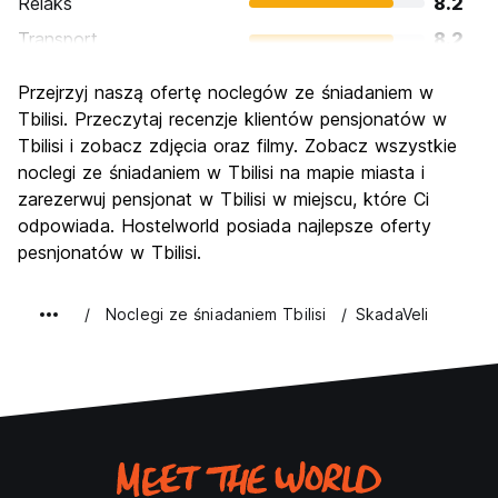
Relaks
8.2
Transport
8.2
Zwiedzanie
8.7
Przejrzyj naszą ofertę noclegów ze śniadaniem w
Kultura
8.5
Tbilisi. Przeczytaj recenzje klientów pensjonatów w
Imprezy
Tbilisi i zobacz zdjęcia oraz filmy. Zobacz wszystkie
7.5
noclegi ze śniadaniem w Tbilisi na mapie miasta i
Najlepsza wartość
8.8
zarezerwuj pensjonat w Tbilisi w miejscu, które Ci
odpowiada. Hostelworld posiada najlepsze oferty
pesnjonatów w Tbilisi.
Noclegi ze śniadaniem Tbilisi
SkadaVeli