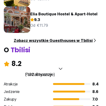
Elia Boutique Hostel & Apart-Hotel
9.3
Od €11.79
Zobacz wszystkie Guesthouses w Tbilisi
O
Tbilisi
8.2
Fantastyczny
(132 Recenzje)
Atrakcje
8.4
Jedzenie
8.6
Zakupy
7.0