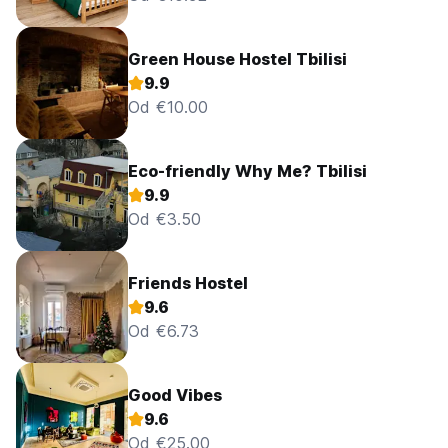
Green House Hostel Tbilisi
9.9
Od €10.00
Eco-friendly Why Me? Tbilisi
9.9
Od €3.50
Friends Hostel
9.6
Od €6.73
Good Vibes
9.6
Od €25.00