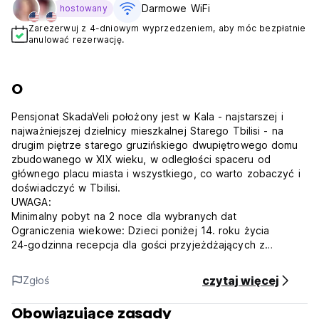
Darmowe WiFi
hostowany
Zarezerwuj z 4-dniowym wyprzedzeniem, aby móc bezpłatnie
anulować rezerwację.
O
Pensjonat SkadaVeli położony jest w Kala - najstarszej i
najważniejszej dzielnicy mieszkalnej Starego Tbilisi - na
drugim piętrze starego gruzińskiego dwupiętrowego domu
zbudowanego w XIX wieku, w odległości spaceru od
głównego placu miasta i wszystkiego, co warto zobaczyć i
doświadczyć w Tbilisi.
UWAGA:
Minimalny pobyt na 2 noce dla wybranych dat
Ograniczenia wiekowe: Dzieci poniżej 14. roku życia
24-godzinna recepcja dla gości przyjeżdżających z
późniejszą godziną zameldowania (13:00)
Recepcja od 8:00 rano dla gości przybywających wcześniej
czytaj więcej
Zgłoś
niż podana godzina zameldowania
PRZED REZERWACJĄ NALEŻY UWAŻNIE PRZECZYTAĆ OPIS I
Obowiązujące zasady
WARUNKI POKOI SkadaVeli!