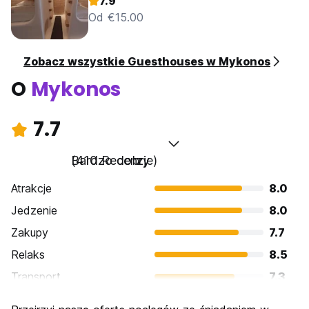
7.9
Od €15.00
Zobacz wszystkie Guesthouses w Mykonos
O
Mykonos
7.7
Bardzo dobry
(410 Recenzje)
Atrakcje
8.0
Jedzenie
8.0
Zakupy
7.7
Relaks
8.5
Transport
7.3
Zwiedzanie
7.5