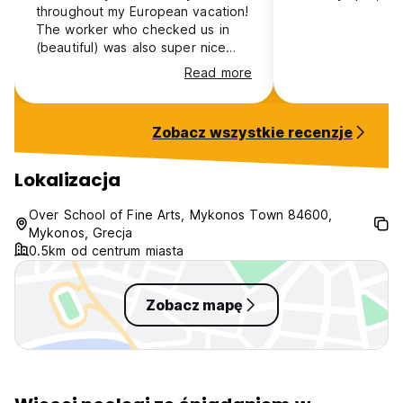
throughout my European vacation!
The worker who checked us in
(beautiful) was also super nice
and helpful for first timers in
Read more
Mykonos! We met the property
owner as well, and she was very
nice and welcoming!
Zobacz wszystkie recenzje
Lokalizacja
Over School of Fine Arts, Mykonos Town 84600,
Mykonos, Grecja
0.5km od centrum miasta
Zobacz mapę