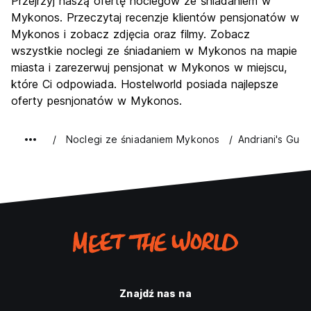
Przejrzyj naszą ofertę noclegów ze śniadaniem w
Kultura
7.0
Mykonos. Przeczytaj recenzje klientów pensjonatów w
Imprezy
Mykonos i zobacz zdjęcia oraz filmy. Zobacz
9.1
wszystkie noclegi ze śniadaniem w Mykonos na mapie
Najlepsza wartość
6.4
miasta i zarezerwuj pensjonat w Mykonos w miejscu,
które Ci odpowiada. Hostelworld posiada najlepsze
oferty pesnjonatów w Mykonos.
Noclegi ze śniadaniem Mykonos
Andriani's Gue
Znajdź nas na