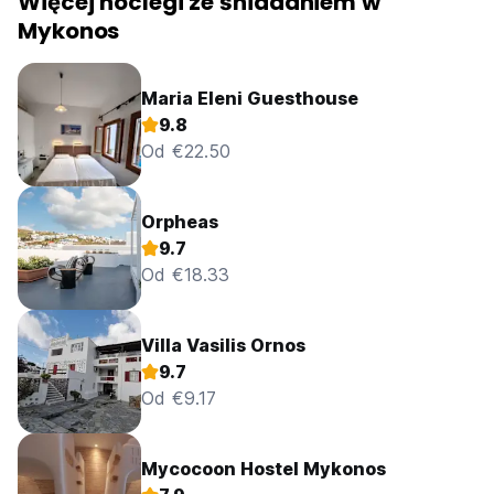
Więcej noclegi ze śniadaniem w
Mykonos
Maria Eleni Guesthouse
9.8
Od €22.50
Orpheas
9.7
Od €18.33
Villa Vasilis Ornos
9.7
Od €9.17
Mycocoon Hostel Mykonos