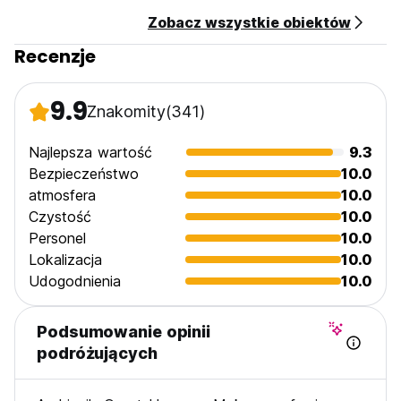
Zobacz wszystkie obiektów
Recenzje
9.9
Znakomity
(341)
Najlepsza wartość
9.3
Bezpieczeństwo
10.0
atmosfera
10.0
Czystość
10.0
Personel
10.0
Lokalizacja
10.0
Udogodnienia
10.0
Podsumowanie opinii
podróżujących