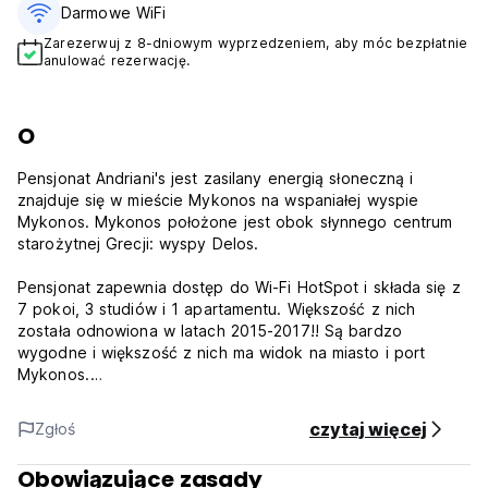
Darmowe WiFi
Zarezerwuj z 8-dniowym wyprzedzeniem, aby móc bezpłatnie
anulować rezerwację.
O
Pensjonat Andriani's jest zasilany energią słoneczną i
znajduje się w mieście Mykonos na wspaniałej wyspie
Mykonos. Mykonos położone jest obok słynnego centrum
starożytnej Grecji: wyspy Delos.
Pensjonat zapewnia dostęp do Wi-Fi HotSpot i składa się z
7 pokoi, 3 studiów i 1 apartamentu. Większość z nich
została odnowiona w latach 2015-2017!! Są bardzo
wygodne i większość z nich ma widok na miasto i port
Mykonos.
Wszystkie posiadają łazienkę, telewizor LED, klimatyzację,
czytaj więcej
Zgłoś
lodówkę, sejf, codzienne sprzątanie i WiFi. W studiach i
apartamencie znajduje się także aneks kuchenny. Pokoje z
Obowiązujące zasady
widokiem wyposażone są w ekspres do kawy espresso.