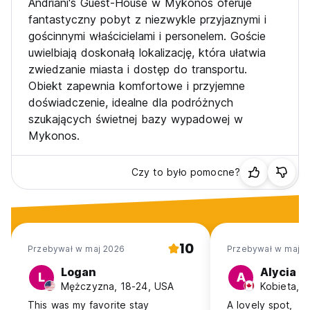
Andriani's Guest-House w Mykonos oferuje
fantastyczny pobyt z niezwykle przyjaznymi i
gościnnymi właścicielami i personelem. Goście
uwielbiają doskonałą lokalizację, która ułatwia
zwiedzanie miasta i dostęp do transportu.
Obiekt zapewnia komfortowe i przyjemne
doświadczenie, idealne dla podróżnych
szukających świetnej bazy wypadowej w
Mykonos.
Czy to było pomocne?
10
Przebywał w maj 2026
Przebywał w maj 2
Logan
Alycia
L
A
Mężczyzna, 18-24, USA
Kobieta, 
This was my favorite stay
A lovely spot,