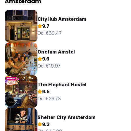
Amsterdam
CityHub Amsterdam
9.7
Od €30.47
Onefam Amstel
9.6
Od €19.97
The Elephant Hostel
9.5
Od €26.73
Shelter City Amsterdam
9.3