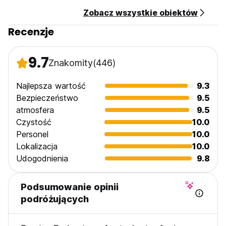
Zobacz wszystkie obiektów
Recenzje
9.7
Znakomity
(446)
Najlepsza wartość
9.3
Bezpieczeństwo
9.5
atmosfera
9.5
Czystość
10.0
Personel
10.0
Lokalizacja
10.0
Udogodnienia
9.8
Podsumowanie opinii
podróżujących