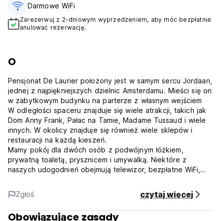
Darmowe WiFi
Zarezerwuj z 2-dniowym wyprzedzeniem, aby móc bezpłatnie
anulować rezerwację.
O
Pensjonat De Laurier położony jest w samym sercu Jordaan,
jednej z najpiękniejszych dzielnic Amsterdamu. Mieści się on
w zabytkowym budynku na parterze z własnym wejściem
W odległości spaceru znajduje się wiele atrakcji, takich jak
Dom Anny Frank, Pałac na Tamie, Madame Tussaud i wiele
innych. W okolicy znajduje się również wiele sklepów i
restauracji na każdą kieszeń.
Mamy pokój dla dwóch osób z podwójnym łóżkiem,
prywatną toaletą, prysznicem i umywalką. Niektóre z
naszych udogodnień obejmują telewizor, bezpłatne WiFi,
minibar i ekspres do kawy Nespresso.
Jeśli przyjeżdżasz samochodem, możesz zaparkować
czytaj więcej
Zgłoś
samochód w garażu Euro Parking, który znajduje się
zaledwie 5 minut spacerem i jest otwarty 24 godziny na
Obowiązujące zasady
dobę z ochroną.