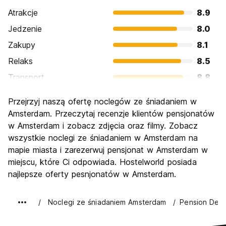
Atrakcje
8.9
Jedzenie
8.0
Zakupy
8.1
Relaks
8.5
Transport
8.8
Zwiedzanie
8.8
Przejrzyj naszą ofertę noclegów ze śniadaniem w
Kultura
9.0
Amsterdam. Przeczytaj recenzje klientów pensjonatów
Imprezy
w Amsterdam i zobacz zdjęcia oraz filmy. Zobacz
8.9
wszystkie noclegi ze śniadaniem w Amsterdam na
Najlepsza wartość
7.2
mapie miasta i zarezerwuj pensjonat w Amsterdam w
miejscu, które Ci odpowiada. Hostelworld posiada
najlepsze oferty pesnjonatów w Amsterdam.
Noclegi ze śniadaniem Amsterdam
Pension De L