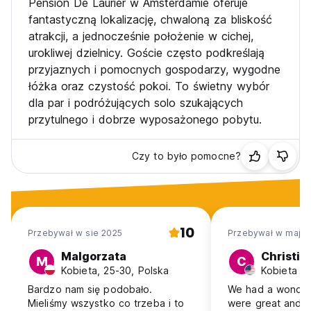
Pension De Laurier w Amsterdamie oferuje
fantastyczną lokalizację, chwaloną za bliskość
atrakcji, a jednocześnie położenie w cichej,
urokliwej dzielnicy. Goście często podkreślają
przyjaznych i pomocnych gospodarzy, wygodne
łóżka oraz czystość pokoi. To świetny wybór
dla par i podróżujących solo szukających
przytulnego i dobrze wyposażonego pobytu.
Czy to było pomocne?
10
Przebywał w sie 2025
Przebywał w maj 2
Malgorzata
Christin
M
C
Kobieta, 25-30, Polska
Kobieta g
Bardzo nam się podobało.
We had a wonderf
Mieliśmy wszystko co trzeba i to
were great and l