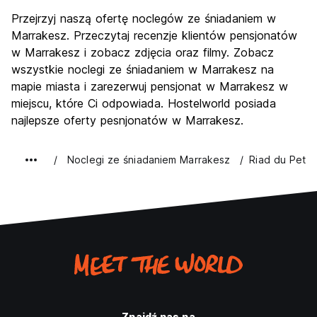
Zwiedzanie
8.7
Przejrzyj naszą ofertę noclegów ze śniadaniem w
Kultura
9.1
Marrakesz. Przeczytaj recenzje klientów pensjonatów
Imprezy
w Marrakesz i zobacz zdjęcia oraz filmy. Zobacz
6.8
wszystkie noclegi ze śniadaniem w Marrakesz na
Najlepsza wartość
8.8
mapie miasta i zarezerwuj pensjonat w Marrakesz w
miejscu, które Ci odpowiada. Hostelworld posiada
najlepsze oferty pesnjonatów w Marrakesz.
Noclegi ze śniadaniem Marrakesz
Riad du Petit 
Znajdź nas na