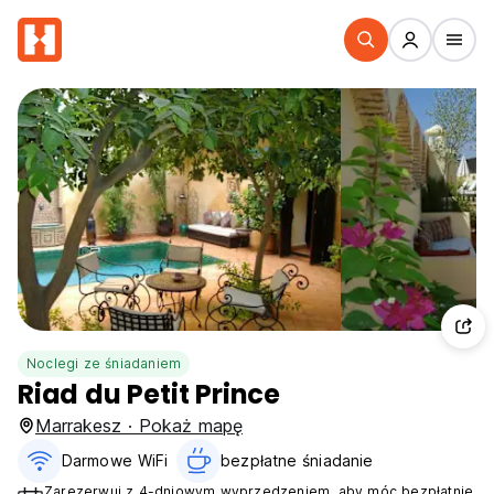
Noclegi ze śniadaniem
Riad du Petit Prince
Marrakesz · Pokaż mapę
Darmowe WiFi
bezpłatne śniadanie‎
Zarezerwuj z 4-dniowym wyprzedzeniem, aby móc bezpłatnie