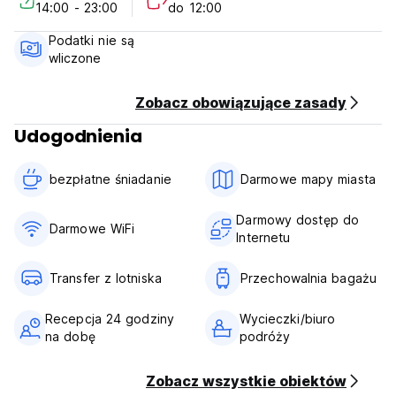
14:00 - 23:00
do 12:00
Proszę zanotować:
Podatki nie są
Zameldowanie: 14:00
wliczone
Wymeldowanie: 12:00.
Śniadanie wliczone w cenę. Dodatkowe posiłki dostępne na
życzenie.
Zobacz obowiązujące zasady
Płatność akceptowana jest kartami kredytowymi lub
Udogodnienia
gotówką w dniu przyjazdu
Oferujemy 72-godzinną politykę anulowania rezerwacji.
(Auto-translated from original language)
bezpłatne śniadanie‎
Darmowe mapy miasta
Darmowy dostęp do
Darmowe WiFi
Internetu
Transfer z lotniska
Przechowalnia bagażu
Recepcja 24 godziny
Wycieczki/biuro
na dobę
podróży
Zobacz wszystkie obiektów