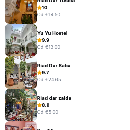
Riad Dar Tuscia
10
Od €14.50
Yu Yu Hostel
9.9
Od €13.00
Riad Dar Saba
9.7
Od €24.65
Riad dar zaida
8.9
Od €5.00