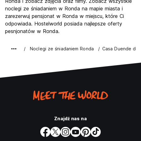
Imprezy
Ronda i zobacz zdjęcia oraz filmy. Zobacz wszystkie
4.0
noclegi ze śniadaniem w Ronda na mapie miasta i
Najlepsza wartość
6.0
zarezerwuj pensjonat w Ronda w miejscu, które Ci
odpowiada. Hostelworld posiada najlepsze oferty
pesnjonatów w Ronda.
Noclegi ze śniadaniem Ronda
Casa Duende del 
Znajdź nas na