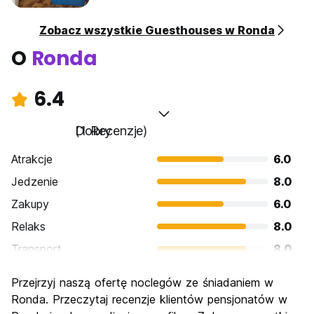
Zobacz wszystkie Guesthouses w Ronda
O
Ronda
6.4
Dobry
(1 Recenzje)
Atrakcje
6.0
Jedzenie
8.0
Zakupy
6.0
Relaks
8.0
Transport
8.0
Zwiedzanie
6.0
Przejrzyj naszą ofertę noclegów ze śniadaniem w
Kultura
6.0
Ronda. Przeczytaj recenzje klientów pensjonatów w