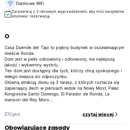
Darmowe WiFi
Zarezerwuj z 2-dniowym wyprzedzeniem, aby móc bezpłatnie
anulować rezerwację.
O
Casa Duende del Tajo to piękny budynek w oszałamiającym
mieście Ronda.
Dom jest w pełni odnowiony i odnowiony, ma najlepszą
jakość i wykwintny wystrój.
Ten dom jest dostępny dla tych, którzy chcą spokojnego i
miłego miejsca do odpoczynku.
Główną atrakcją domu są 3 tarasy, z których roztacza się
zapierający dech w piersiach widok na Nowy Most, Pałac
Kongresów Santo Domingo, El Parador de Ronda, La
mansion del Rey Moro.
Tarasy wyposażone są w meble do podziwiania widoków.
Casa Duende del Tajo posiada 6 sypialni.
czytaj więcej
Zgłoś
Mamy podwójne łóżka, oddzielne prycze i pokoje
trzyosobowe.
Obowiązujące zasady
W pokojach znajduje się klimatyzacja i ogrzewanie.