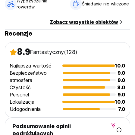
Wypożyczalnia
Śniadanie nie wliczone
rowerów
Zobacz wszystkie obiektów
Recenzje
8.9
Fantastyczny
(128)
Najlepsza wartość
10.0
Bezpieczeństwo
9.0
atmosfera
9.0
Czystość
8.0
Personel
9.0
Lokalizacja
10.0
Udogodnienia
7.0
Podsumowanie opinii
podróżujących