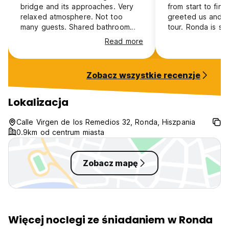
bridge and its approaches. Very
from start to finis
relaxed atmosphere. Not too
greeted us and g
many guests. Shared bathroom
tour. Ronda is su
with expected need for waiting
place but this loc
Read more
and sharing, but OK if you plan
be beat. We spen
ahead. The hostess, Christina, was
time on the patio
excellent. Very accommodating.
incredible view.
Zobacz wszystkie recenzje
Welcoming.
so many restaura
things to do in s
proximity that I 
Lokalizacja
back we will be 
again.
Calle Virgen de los Remedios 32, Ronda, Hiszpania
0.9km od centrum miasta
Zobacz mapę
Więcej noclegi ze śniadaniem w Ronda