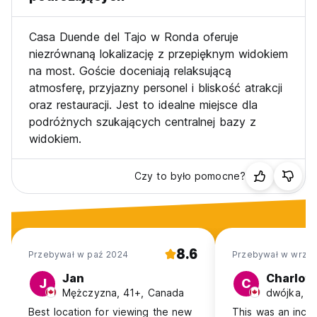
Casa Duende del Tajo w Ronda oferuje
niezrównaną lokalizację z przepięknym widokiem
na most. Goście doceniają relaksującą
atmosferę, przyjazny personel i bliskość atrakcji
oraz restauracji. Jest to idealne miejsce dla
podróżnych szukających centralnej bazy z
widokiem.
Czy to było pomocne?
8.6
Przebywał w paź 2024
Przebywał w wrz 2
Jan
Charlott
J
C
Mężczyzna, 41+, Canada
dwójka, 3
Best location for viewing the new
This was an incr