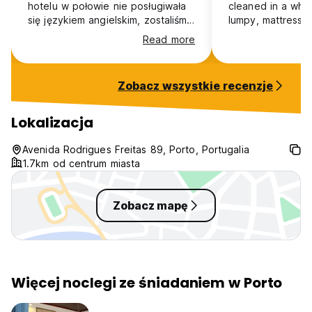
hotelu w połowie nie posługiwała
cleaned in a whil
się językiem angielskim, zostaliśmy
lumpy, mattress 
zamknięci na klucz w korytarzu i
uncomfortable. Fo
Read more
nikt nie reagował na nasze
would not recom
pukanie. Atmosfera raczej średnia,
pokój ciemny i nieprzyjemny.
Zobacz wszystkie recenzje
Lokalizacja
Avenida Rodrigues Freitas 89, Porto, Portugalia
1.7km od centrum miasta
Zobacz mapę
Więcej noclegi ze śniadaniem w Porto