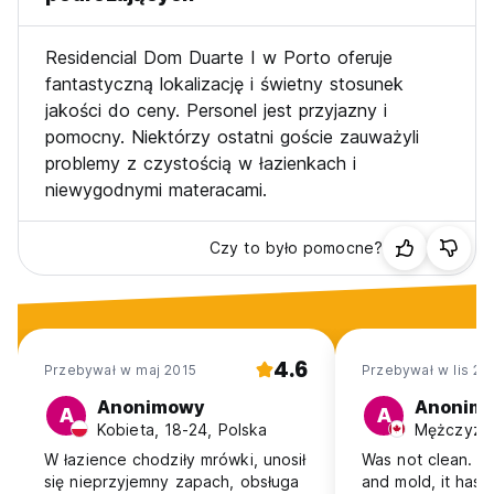
Residencial Dom Duarte I w Porto oferuje
fantastyczną lokalizację i świetny stosunek
jakości do ceny. Personel jest przyjazny i
pomocny. Niektórzy ostatni goście zauważyli
problemy z czystością w łazienkach i
niewygodnymi materacami.
Czy to było pomocne?
4.6
Przebywał w maj 2015
Przebywał w lis 20
Anonimowy
Anonim
A
A
Kobieta, 18-24, Polska
Mężczyzna
W łazience chodziły mrówki, unosił
Was not clean. S
się nieprzyjemny zapach, obsługa
and mold, it has 