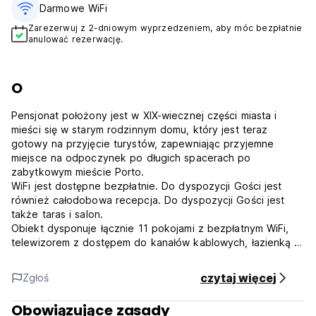
Darmowe WiFi
Zarezerwuj z 2-dniowym wyprzedzeniem, aby móc bezpłatnie
anulować rezerwację.
O
Pensjonat położony jest w XIX-wiecznej części miasta i
mieści się w starym rodzinnym domu, który jest teraz
gotowy na przyjęcie turystów, zapewniając przyjemne
miejsce na odpoczynek po długich spacerach po
zabytkowym mieście Porto.
WiFi jest dostępne bezpłatnie. Do dyspozycji Gości jest
również całodobowa recepcja. Do dyspozycji Gości jest
także taras i salon.
Obiekt dysponuje łącznie 11 pokojami z bezpłatnym WiFi,
telewizorem z dostępem do kanałów kablowych, łazienką i
ogrzewaniem. Dostępne są pokoje jednoosobowe,
dwuosobowe, trzyosobowe, rodzinne (dla 5 osób) oraz
czytaj więcej
Zgłoś
pokoje dwuosobowe typu budget.
Zaledwie dwie minuty spacerem od Campo 24 de Agosto,
Obowiązujące zasady
gdzie znajduje się stacja metra z bezpośrednim