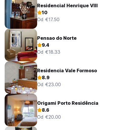
Residencial Henrique VIII
10
Od €17.50
Pensao do Norte
9.4
Od €18.33
Residencia Vale Formoso
8.9
Od €23.00
Origami Porto Residência
8.6
Od €20.00