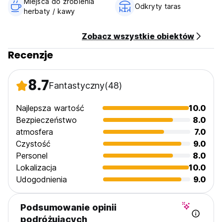
Miejsca do zrobienia
Odkryty taras
herbaty / kawy
Zobacz wszystkie obiektów
Recenzje
8.7
Fantastyczny
(48)
Najlepsza wartość
10.0
Bezpieczeństwo
8.0
atmosfera
7.0
Czystość
9.0
Personel
8.0
Lokalizacja
10.0
Udogodnienia
9.0
Podsumowanie opinii
podróżujących