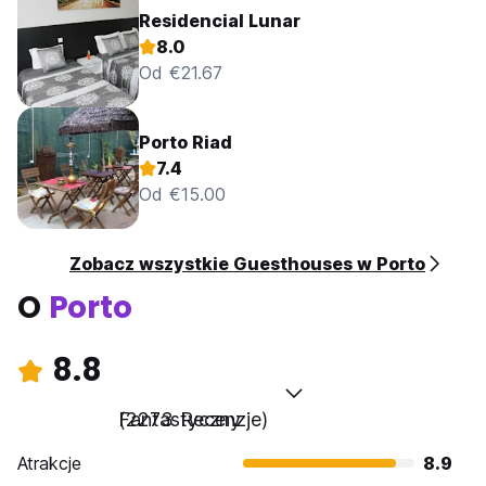
Residencial Lunar
8.0
Od €21.67
Porto Riad
7.4
Od €15.00
Zobacz wszystkie Guesthouses w Porto
O
Porto
8.8
Fantastyczny
(2273 Recenzje)
Atrakcje
8.9