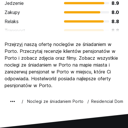
Jedzenie
8.9
Zakupy
8.0
Relaks
8.8
Transport
8.8
Zwiedzanie
9.1
Przejrzyj naszą ofertę noclegów ze śniadaniem w
Kultura
9.1
Porto. Przeczytaj recenzje klientów pensjonatów w
Imprezy
Porto i zobacz zdjęcia oraz filmy. Zobacz wszystkie
8.2
noclegi ze śniadaniem w Porto na mapie miasta i
Najlepsza wartość
9.2
zarezerwuj pensjonat w Porto w miejscu, które Ci
odpowiada. Hostelworld posiada najlepsze oferty
pesnjonatów w Porto.
Noclegi ze śniadaniem Porto
Residencial Dom Du