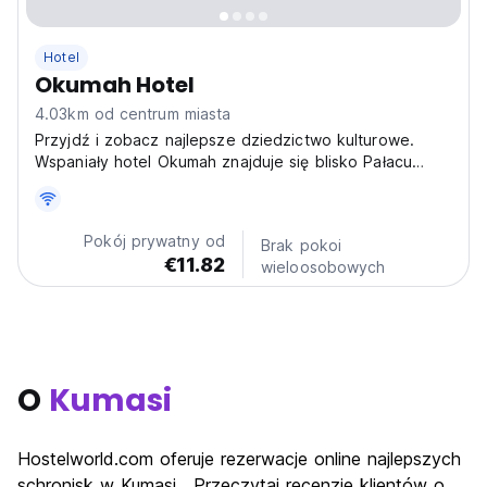
Hotel
Okumah Hotel
4.03km od centrum miasta
Przyjdź i zobacz najlepsze dziedzictwo kulturowe.
Wspaniały hotel Okumah znajduje się blisko Pałacu
Manhyia, siedziby Asantehene Asanteman i wielu innych
lokalnych atrakcji.
Pokój prywatny od
Brak pokoi
€11.82
wieloosobowych
O
Kumasi
Hostelworld.com oferuje rezerwacje online najlepszych
schronisk w Kumasi . Przeczytaj recenzje klientów o