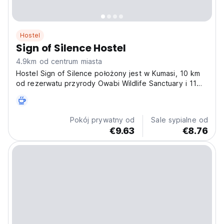
Hostel
Sign of Silence Hostel
4.9km od centrum miasta
Hostel Sign of Silence położony jest w Kumasi, 10 km
od rezerwatu przyrody Owabi Wildlife Sanctuary i 11
km od stadionu Baba Yara. Oferuje on pokoje z
ogrodem i bezpłatnym WiFi, a także bezpłatny
prywatny parking dla gości podróżujących
Pokój prywatny od
Sale sypialne od
samochodem.
€9.63
€8.76