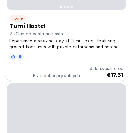
Hostel
Tumi Hostel
2.79km od centrum miasta
Experience a relaxing stay at Tumi Hostel, featuring
ground-floor units with private bathrooms and serene
garden views. Each room is thoughtfully designed with
tiled floors and equipped with a refrigerator, shower,
and wardrobe for your convenience. Enjoy...
Sale sypialne od
€17.51
Brak pokoi prywatnych