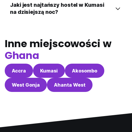
Jaki jest najtańszy hostel w Kumasi
na dzisiejszą noc?
Inne miejscowości w
Ghana
Accra
Kumasi
Akosombo
West Gonja
Ahanta West