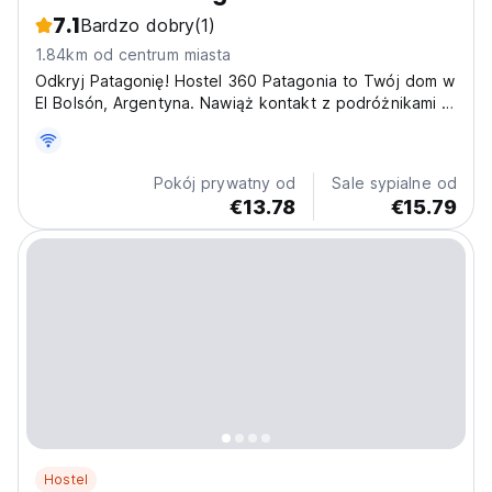
7.1
Bardzo dobry
(1)
1.84km od centrum miasta
Odkryj Patagonię! Hostel 360 Patagonia to Twój dom w
El Bolsón, Argentyna. Nawiąż kontakt z podróżnikami w
tętniącej życiem atmosferze. Przytulny hostel
towarzyski dla odkrywców. (Auto-translated from
original language)
Pokój prywatny od
Sale sypialne od
€13.78
€15.79
Hostel