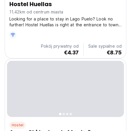
Hostel Huellas
11.42km od centrum miasta
Looking for a place to stay in Lago Puelo? Look no
further! Hostel Huellas is right at the entrance to town
with an amazing view that will make you never want to
leave, come and spend some time in paradise! A
stream crosses the hostel grounds with many native...
Pokój prywatny od
Sale sypialne od
€4.37
€8.75
Hostel