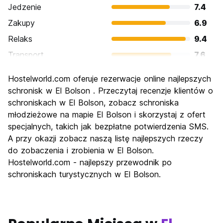
Jedzenie
7.4
Zakupy
6.9
Relaks
9.4
Transport
7.6
Zwiedzanie
8.2
Hostelworld.com oferuje rezerwacje online najlepszych
Kultura
7.6
schronisk w El Bolson . Przeczytaj recenzje klientów o
Imprezy
schroniskach w El Bolson, zobacz schroniska
6.6
młodzieżowe na mapie El Bolson i skorzystaj z ofert
Najlepsza wartość
8.7
specjalnych, takich jak bezpłatne potwierdzenia SMS.
A przy okazji zobacz naszą listę najlepszych rzeczy
do zobaczenia i zrobienia w El Bolson.
Hostelworld.com - najlepszy przewodnik po
schroniskach turystycznych w El Bolson.