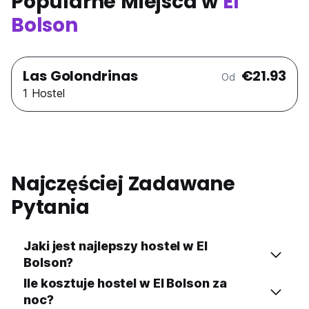
Popularne Miejsca w
El
Bolson
Las Golondrinas
€21.93
Od
1 Hostel
Najczęściej Zadawane
Pytania
Jaki jest najlepszy hostel w El
Bolson?
Ile kosztuje hostel w El Bolson za
noc?