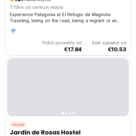
7.15km od centrum miasta
Experience Patagonia at El Refugio de Magnolia
Traveling, being on the road, being a migrant or an
explorer means embarking on a unique, conscious, and
deeply personal journey every time. It is a rediscovery
of oneself, of community, and of the world. This...
Pokój prywatny od
Sale sypialne od
€17.84
€10.53
Hostel
Jardin de Rosas Hostel