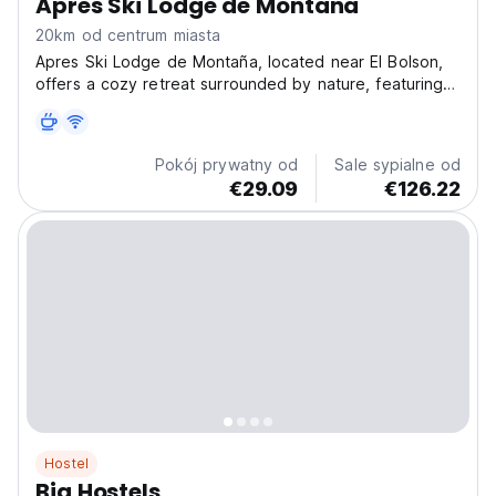
Apres Ski Lodge de Montaña
20km od centrum miasta
Apres Ski Lodge de Montaña, located near El Bolson,
offers a cozy retreat surrounded by nature, featuring a
garden, shared lounge, terrace, and an on-site
restaurant. The hostel provides free Wi-Fi, a bar, and
direct ski-in/ski-out access. Some rooms also...
Pokój prywatny od
Sale sypialne od
€29.09
€126.22
Hostel
Big Hostels