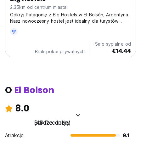
2.35km od centrum miasta
Odkryj Patagonię z Big Hostels w El Bolsón, Argentyna.
Nasz nowoczesny hostel jest idealny dla turystów
pieszych, wędrowców i towarzyskich podróżników
szukających przygód. (Auto-translated from original
language)
Sale sypialne od
€14.44
Brak pokoi prywatnych
O
El Bolson
8.0
Bardzo dobry
(45 Recenzje)
Atrakcje
9.1