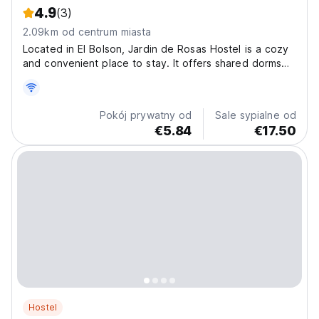
4.9
(3)
2.09km od centrum miasta
Located in El Bolson, Jardin de Rosas Hostel is a cozy
and convenient place to stay. It offers shared dorms
and private rooms, free Wi-Fi, a common room to relax,
a kitchen for cooking, and a washing machine for your
laundry needs. With a great location close...
Pokój prywatny od
Sale sypialne od
€5.84
€17.50
Hostel