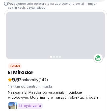
Pozycjonowanie opiera się na zapłaconej prowizji i innych
czynnikach.
czytaj więcej
Hostel
El Mirador
9.9
Znakomity
(147)
1.94km od centrum miasta
Nazwana El Mirador po wspaniałym punkcie
widokowym, który mamy w naszych obiektach, gdzie
zobaczysz miasto i pasmo Andów.
13 wydarzenia