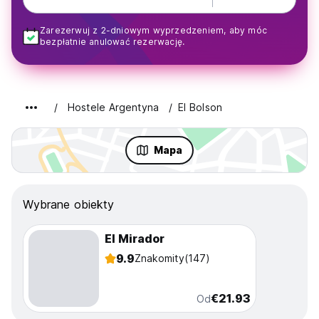
Zarezerwuj z 2-dniowym wyprzedzeniem, aby móc
bezpłatnie anulować rezerwację.
Hostele Argentyna
El Bolson
Mapa
Wybrane obiekty
El Mirador
9.9
Znakomity
(147)
€21.93
Od