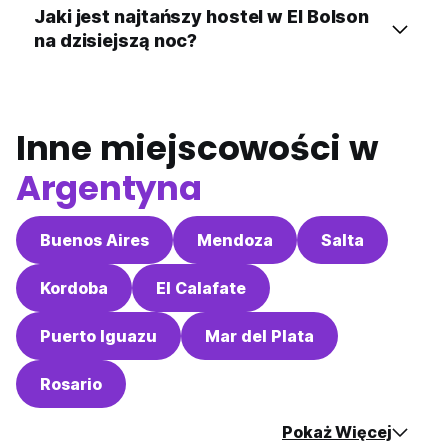
Jaki jest najtańszy hostel w El Bolson
na dzisiejszą noc?
Inne miejscowości w
Argentyna
Buenos Aires
Mendoza
Salta
Kordoba
El Calafate
Puerto Iguazu
Mar del Plata
Rosario
Pokaż Więcej