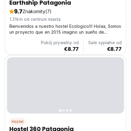
Earthship Patagonia
9.7
Znakomity
(7)
1.31km od centrum miasta
Bienvenidos a nuestro hostel Ecologico!!! Holaa, Somos
un proyecto que en 2015 imagino un sueño de
ecología, sustentabilidad, y construcción en
Pokój prywatny od
Sale sypialne od
comunidad. Buscamos encontrarnos en este espacio
€8.77
€8.77
tiempo desde lo holístico, la armonía y el respeto a la
madre...
Hostel
Hostel 360 Patagonia