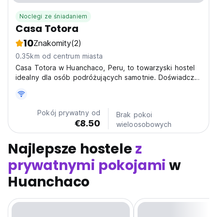
Noclegi ze śniadaniem
Casa Totora
10
Znakomity
(2)
0.35km od centrum miasta
Casa Totora w Huanchaco, Peru, to towarzyski hostel
idealny dla osób podróżujących samotnie. Doświadcz
peruwiańskiej gościnności w pobliżu plaż i starożytnych
ruin! (Auto-translated from original language)
Pokój prywatny od
Brak pokoi
€8.50
wieloosobowych
Najlepsze hostele
z
prywatnymi pokojami
w
Huanchaco