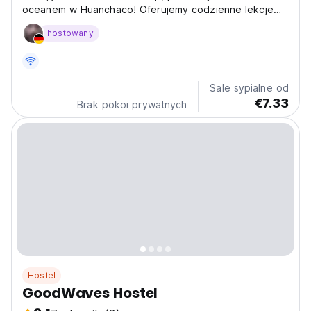
oceanem w Huanchaco! Oferujemy codzienne lekcje
surfingu i mnóstwo fantastycznych imprez
hostowany
towarzyskich. To bez wątpienia jeden z najlepszych
hosteli w Huanchaco dla surferów i poszukiwaczy
przygód, którzy pragną...
Sale sypialne od
€7.33
Brak pokoi prywatnych
Hostel
GoodWaves Hostel