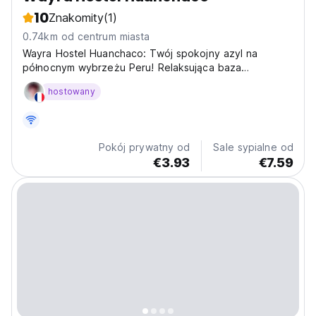
10
Znakomity
(1)
0.74km od centrum miasta
Wayra Hostel Huanchaco: Twój spokojny azyl na
północnym wybrzeżu Peru! Relaksująca baza
wypadowa w Huanchaco dla backpackerów, lekcje
hostowany
surfingu i autentyczne wrażenia. (Auto-translated from
original language)
Pokój prywatny od
Sale sypialne od
€3.93
€7.59