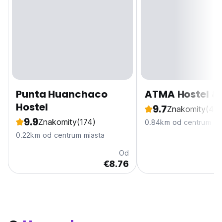
Punta Huanchaco
ATMA Hostel &
Hostel
9.7
Znakomity
(48
9.9
Znakomity
(174)
0.84km od centrum mi
0.22km od centrum miasta
Od
€8.76