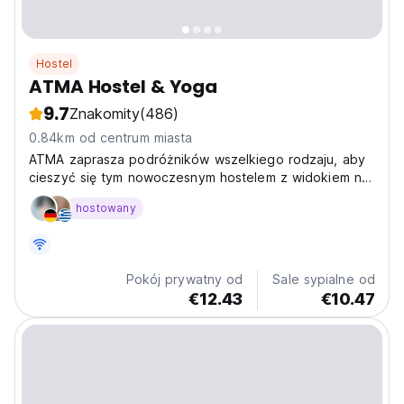
Hostel
ATMA Hostel & Yoga
9.7
Znakomity
(486)
0.84km od centrum miasta
ATMA zaprasza podróżników wszelkiego rodzaju, aby
cieszyć się tym nowoczesnym hostelem z widokiem na
morze, balkonami, ogrodem, salonem, kuchnią i
hostowany
zajęciami jogi.
Pokój prywatny od
Sale sypialne od
€12.43
€10.47