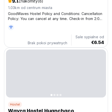
9.1
Znakomity
(8)
1.03km od centrum miasta
GoodWaves Hostel Policy and Conditions: Cancellation
Policy: You can cancel at any time. Check-in from 2:00
pm to 8:00 PM Check-out before 12:00 PM Taxes
included. Breakfast not included. Payment upon arrival
by cash. General: No curfew Pets are allowed....
Sale sypialne od
€6.54
Brak pokoi prywatnych
Hostel
Wayra Hostel Huanchaco