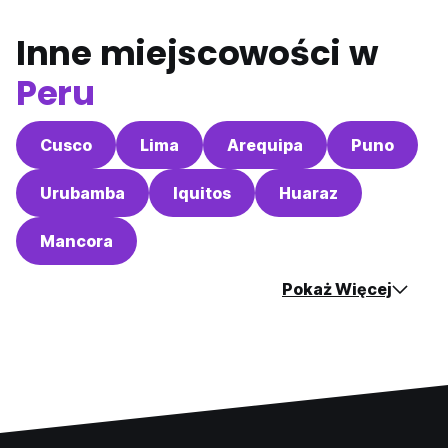
Inne miejscowości w
Peru
Cusco
Lima
Arequipa
Puno
Urubamba
Iquitos
Huaraz
Mancora
Pokaż Więcej