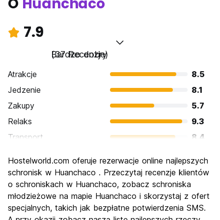
O
Huanchaco
7.9
Bardzo dobry
(37 Recenzje)
Atrakcje
8.5
Jedzenie
8.1
Zakupy
5.7
Relaks
9.3
Transport
8.4
Zwiedzanie
7.8
Hostelworld.com oferuje rezerwacje online najlepszych
Kultura
8.1
schronisk w Huanchaco . Przeczytaj recenzje klientów
Imprezy
o schroniskach w Huanchaco, zobacz schroniska
6.8
młodzieżowe na mapie Huanchaco i skorzystaj z ofert
Najlepsza wartość
8.7
specjalnych, takich jak bezpłatne potwierdzenia SMS.
A przy okazji zobacz naszą listę najlepszych rzeczy