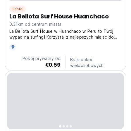
Hostel
La Bellota Surf House Huanchaco
0.31km od centrum miasta
La Bellota Surf House w Huanchaco w Peru to Twój
wypad na surfing! Korzystaj z najlepszych miejsc do
surfowania w Peru i poznaj innych podróżników w tym
hostelu na plaży. (Auto-translated from original
language)
Pokój prywatny od
Brak pokoi
€0.59
wieloosobowych