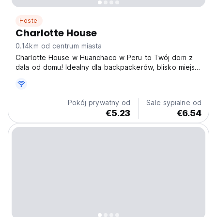
Hostel
Charlotte House
0.14km od centrum miasta
Charlotte House w Huanchaco w Peru to Twój dom z
dala od domu! Idealny dla backpackerów, blisko miejsc
do surfowania i lokalnego życia. Jeden z najlepszych
hosteli do zwiedzania Peru. (Auto-translated from
original language)
Pokój prywatny od
Sale sypialne od
€5.23
€6.54