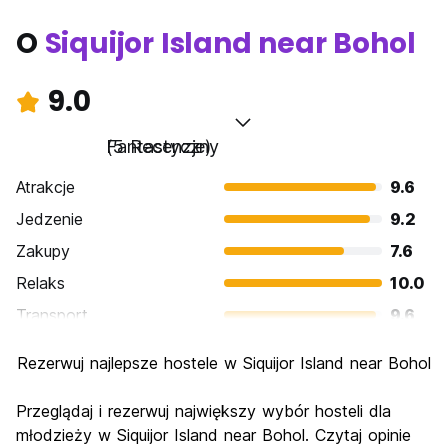
O
Siquijor Island near Bohol
9.0
Fantastyczny
(5 Recenzje)
Atrakcje
9.6
Jedzenie
9.2
Zakupy
7.6
Relaks
10.0
Transport
9.6
Zwiedzanie
9.2
Rezerwuj najlepsze hostele w Siquijor Island near Bohol
Kultura
8.4
Imprezy
Przeglądaj i rezerwuj największy wybór hosteli dla
7.6
młodzieży w Siquijor Island near Bohol. Czytaj opinie
Najlepsza wartość
9.6