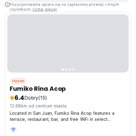
Pozycjonowanie opiera się na zapłaconej prowizji i innych
czynnikach.
czytaj więcej
Hostel
Fumiko Rina Acop
6.4
Dobry
(15)
12.68km od centrum miasta
Located in San Juan, Fumiko Rina Acop features a
terrace, restaurant, bar, and free WiFi in select
locations of property. Staff on site can arrange a
shuttle or motor bike rental service. Complete with a