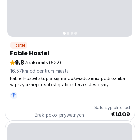
Hostel
Fable Hostel
9.8
Znakomity
(622)
16.57km od centrum miasta
Fable Hostel skupia się na doświadczeniu podróżnika
w przyjaznej i osobistej atmosferze. Jesteśmy
zobowiązani do zapewnienia Ci wygodnego i
niezapomnianego pobytu u nas.
Sale sypialne od
€14.09
Brak pokoi prywatnych