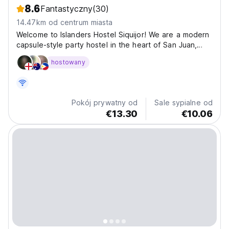
8.6
Fantastyczny
(30)
14.47km od centrum miasta
Welcome to Islanders Hostel Siquijor! We are a modern
capsule-style party hostel in the heart of San Juan,
designed for travelers who want to meet people,
hostowany
explore the island, and have an unforgettable time.
Located across the street from Lala-o Beach and...
Pokój prywatny od
Sale sypialne od
€13.30
€10.06