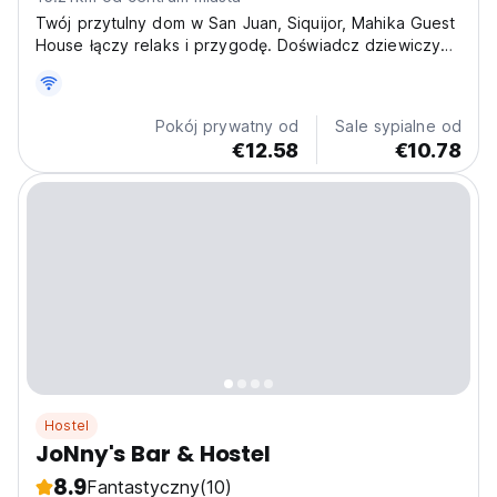
Twój przytulny dom w San Juan, Siquijor, Mahika Guest
House łączy relaks i przygodę. Doświadcz dziewiczych
plaż. Idealny dla osób podróżujących samotnie
iBackpackers. (Auto-translated from original language)
Pokój prywatny od
Sale sypialne od
€12.58
€10.78
Hostel
JoNny's Bar & Hostel
8.9
Fantastyczny
(10)