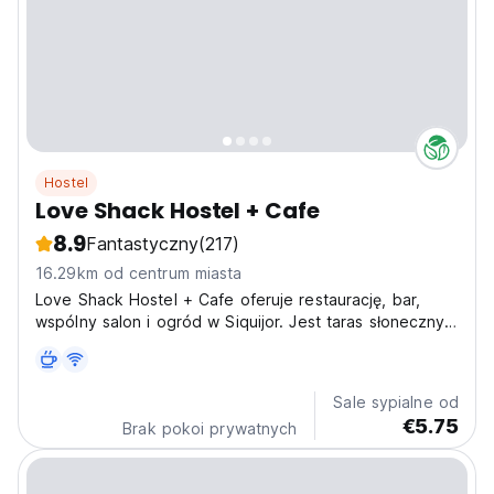
Hostel
Love Shack Hostel + Cafe
8.9
Fantastyczny
(217)
16.29km od centrum miasta
Love Shack Hostel + Cafe oferuje restaurację, bar,
wspólny salon i ogród w Siquijor. Jest taras słoneczny i
goście mogą korzystać z bezpłatnego Wi-Fi oraz
bezpłatnego prywatnego parkingu.
Sale sypialne od
€5.75
Brak pokoi prywatnych