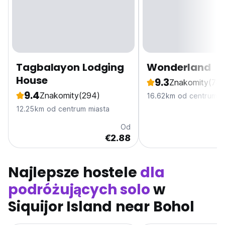
Tagbalayon Lodging
Wonderland
House
9.3
Znakomity
(74)
9.4
Znakomity
(294)
16.62km od centrum m
12.25km od centrum miasta
Od
€2.88
Najlepsze hostele
dla
podróżujących solo
w
Siquijor Island near Bohol