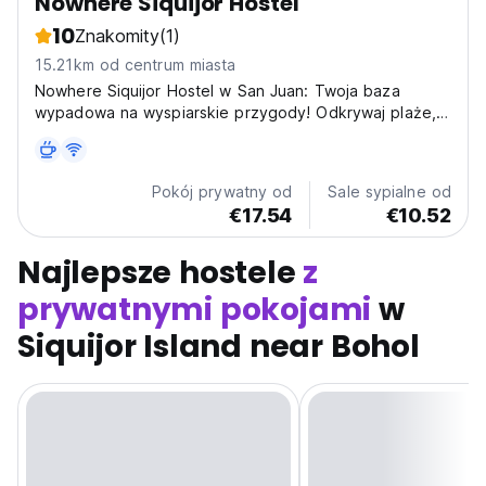
Nowhere Siquijor Hostel
10
Znakomity
(1)
15.21km od centrum miasta
Nowhere Siquijor Hostel w San Juan: Twoja baza
wypadowa na wyspiarskie przygody! Odkrywaj plaże,
jaskinie i wodospady. Prywatne pokoje i żeńskie
akademiki dla osób podróżujących samotnie. (Auto-
translated from original language)
Pokój prywatny od
Sale sypialne od
€17.54
€10.52
Najlepsze hostele
z
prywatnymi pokojami
w
Siquijor Island near Bohol