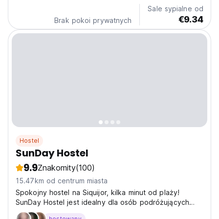
shared bathroom, all guest rooms at the resort are...
Sale sypialne od
€9.34
Brak pokoi prywatnych
Hostel
SunDay Hostel
9.9
Znakomity
(100)
15.47km od centrum miasta
Spokojny hostel na Siquijor, kilka minut od plaży!
SunDay Hostel jest idealny dla osób podróżujących
samotnie, które szukają wodospadów, zachodów
hostowany