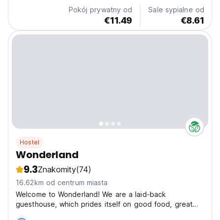
podróżujących samotnie w poszukiwaniu przygód...
Pokój prywatny od
Sale sypialne od
€11.49
€8.61
Hostel
Wonderland
9.3
Znakomity
(74)
16.62km od centrum miasta
Welcome to Wonderland! We are a laid-back
guesthouse, which prides itself on good food, great
coffee and a community-driven environment in the