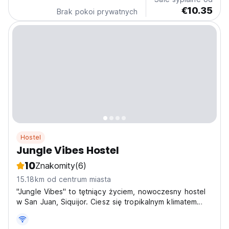
€10.35
Brak pokoi prywatnych
Hostel
Jungle Vibes Hostel
10
Znakomity
(6)
15.18km od centrum miasta
"Jungle Vibes" to tętniący życiem, nowoczesny hostel
w San Juan, Siquijor. Ciesz się tropikalnym klimatem
dżungli i zachwycającymi zachodami słońca. To jeden z
najlepszych hosteli społecznych na Filipinach dla