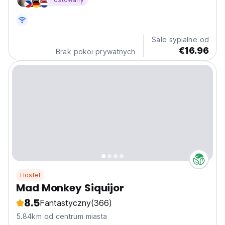
słońca i magii wyspy. (Auto-translated from original
language)
Sale sypialne od
€16.96
Brak pokoi prywatnych
Hostel
Mad Monkey Siquijor
8.5
Fantastyczny
(366)
5.84km od centrum miasta