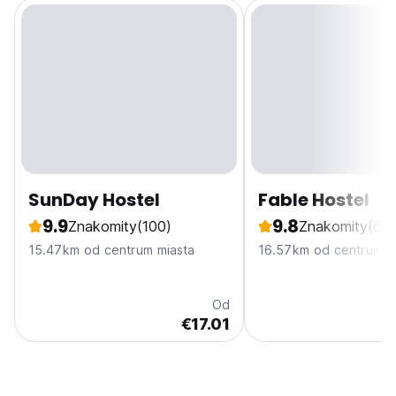
SunDay Hostel
Fable Hostel
9.9
9.8
Znakomity
(100)
Znakomity
(622
15.47km od centrum miasta
16.57km od centrum m
Od
€17.01