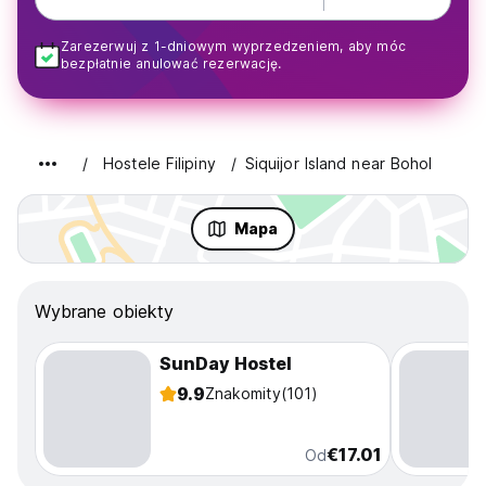
Zarezerwuj z 1-dniowym wyprzedzeniem, aby móc
bezpłatnie anulować rezerwację.
Hostele Filipiny
Siquijor Island near Bohol
Mapa
Wybrane obiekty
SunDay Hostel
9.9
Znakomity
(101)
€17.01
Od