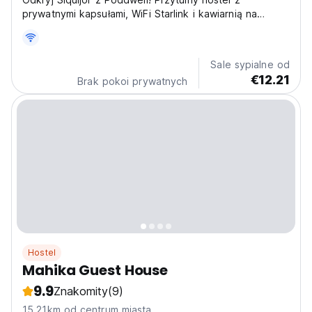
prywatnymi kapsułami, WiFi Starlink i kawiarnią na
miejscu. W pobliżu plaży Solangon i miejsc zachodów
słońca na plaży Paliton. (Auto-translated from original
language)
Sale sypialne od
€12.21
Brak pokoi prywatnych
Hostel
Mahika Guest House
9.9
Znakomity
(9)
15.21km od centrum miasta