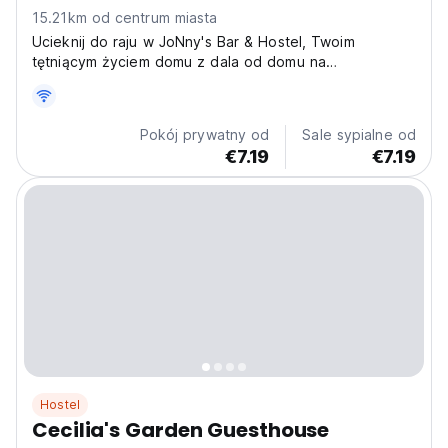
15.21km od centrum miasta
Ucieknij do raju w JoNny's Bar & Hostel, Twoim
tętniącym życiem domu z dala od domu na
oszałamiającej wyspie Siquijor! Położony przy
Circumferential Rd. w Solangon, San Juan, oferujemy
idealne połączenie towarzyskiej atmosfery i
Pokój prywatny od
Sale sypialne od
relaksującego klimatu wyspy....
€7.19
€7.19
Hostel
Cecilia's Garden Guesthouse