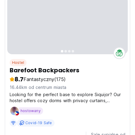
Hostel
Barefoot Backpackers
8.7
Fantastyczny
(175)
16.44km od centrum miasta
Looking for the perfect base to explore Siquijor? Our
hostel offers cozy dorms with privacy curtains,
ensuring a restful stay for every guest. Connect with
hostowany
like-minded travelers in our spacious common area,
designed for sharing stories and creating memories....
Covid-19 Safe
Sale sypialne od