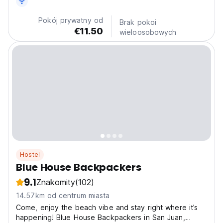
heart of Siquijor, Philippines. Our cosy nipa huts offer
an authentic island stay with comfort, charm and a
Pokój prywatny od
Brak pokoi
natural...
€11.50
wieloosobowych
Hostel
Blue House Backpackers
9.1
Znakomity
(102)
14.57km od centrum miasta
Come, enjoy the beach vibe and stay right where it’s
happening! Blue House Backpackers in San Juan,