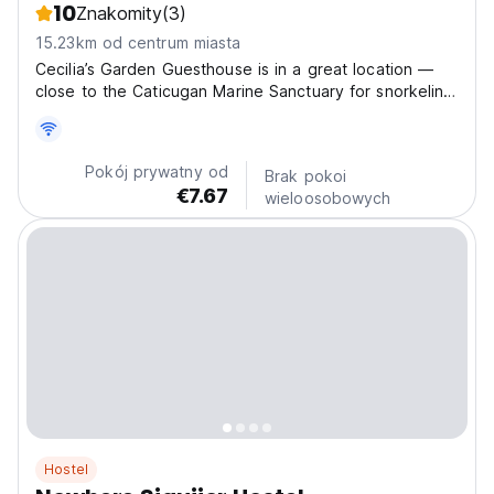
10
Znakomity
(3)
15.23km od centrum miasta
Cecilia’s Garden Guesthouse is in a great location —
close to the Caticugan Marine Sanctuary for snorkeling,
the Siquijor airport for easy arrivals, and the Skydive
Siquijor drop zone if you're looking for a thrill. We're
also near the port, Balas Balas Beach,...
Pokój prywatny od
Brak pokoi
€7.67
wieloosobowych
Hostel