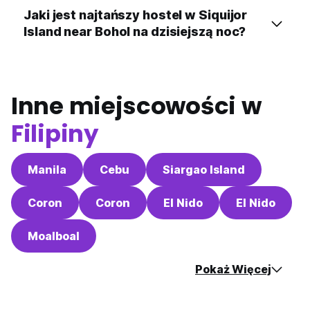
Jaki jest najtańszy hostel w Siquijor
Island near Bohol na dzisiejszą noc?
Inne miejscowości w
Filipiny
Manila
Cebu
Siargao Island
Coron
Coron
El Nido
El Nido
Moalboal
Pokaż Więcej