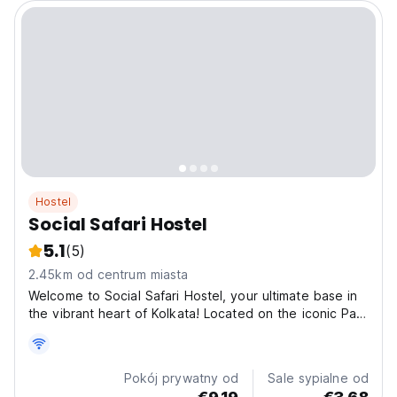
Hostel
Social Safari Hostel
5.1
(5)
2.45km od centrum miasta
Welcome to Social Safari Hostel, your ultimate base in
the vibrant heart of Kolkata! Located on the iconic Park
Street, our hostel puts you right in the middle of all the
action. Step out and find yourself surrounded by the
city's best discotheques, diverse...
Pokój prywatny od
Sale sypialne od