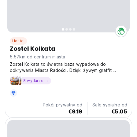
Hostel
Zostel Kolkata
5.57km od centrum miasta
Zostel Kolkata to świetna baza wypadowa do
odkrywania Miasta Radości. Dzięki żywym graffiti
zdobiącym fasadę i wnętrzom inspirowanym bogatą
8 wydarzenia
kulturą i charakterem Kalkuty, hostel oddaje ducha
miasta w swój unikalny sposób. Tutaj możesz
zrelaksować się w pokoju...
Pokój prywatny od
Sale sypialne od
€9.19
€5.05