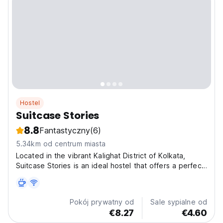
Hostel
Suitcase Stories
8.8
Fantastyczny
(6)
5.34km od centrum miasta
Located in the vibrant Kalighat District of Kolkata,
Suitcase Stories is an ideal hostel that offers a perfect
blend of comfort, convenience, and affordability for
travelers. Suitcase Stories is strategically situated just a
15-minute walk from the iconic...
Pokój prywatny od
Sale sypialne od
€8.27
€4.60