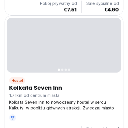
Pokój prywatny od
Sale sypialne od
€7.51
€4.60
Hostel
Kolkata Seven Inn
1.71km od centrum miasta
Kolkata Seven Inn to nowoczesny hostel w sercu
Kalkuty, w pobliżu głównych atrakcji. Zwiedzaj miasto w
komfortowych warunkach i poznawaj innych
podróżników w przytulnej atmosferze. (Auto-translated
from original language)