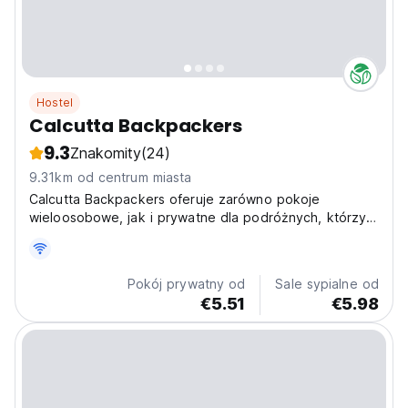
Hostel
Calcutta Backpackers
9.3
Znakomity
(24)
9.31km od centrum miasta
Calcutta Backpackers oferuje zarówno pokoje
wieloosobowe, jak i prywatne dla podróżnych, którzy
chcą doświadczyć Kalkuty w przytulny i wygodny
sposób. Pokoje wieloosobowe są przestronne i dobrze
wentylowane, z naturalnym oświetleniem, łóżkami
Pokój prywatny od
Sale sypialne od
piętrowymi,...
€5.51
€5.98