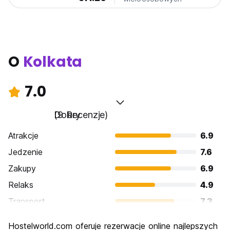
O
Kolkata
7.0
Dobry
(9 Recenzje)
Atrakcje
6.9
Jedzenie
7.6
Zakupy
6.9
Relaks
4.9
Transport
7.3
Zwiedzanie
7.6
Hostelworld.com oferuje rezerwacje online najlepszych