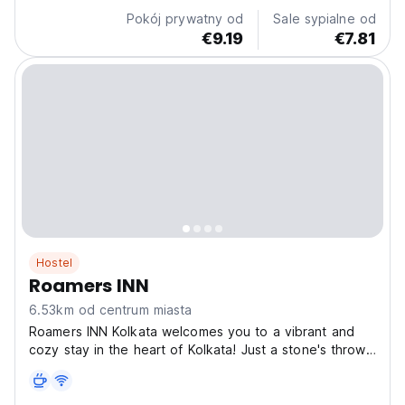
Pokój prywatny od
Sale sypialne od
€9.19
€7.81
Hostel
Roamers INN
6.53km od centrum miasta
Roamers INN Kolkata welcomes you to a vibrant and
cozy stay in the heart of Kolkata! Just a stone's throw
from the iconic Kalighat Mandir and the bustling
Rashbehari Road crossing, our hostel is your perfect
base for exploring this incredible city. Experience...