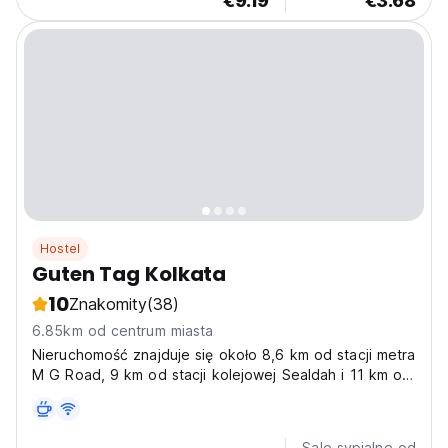
€9.19
€3.68
Hostel
Guten Tag Kolkata
10
Znakomity
(38)
6.85km od centrum miasta
Nieruchomość znajduje się około 8,6 km od stacji metra
M G Road, 9 km od stacji kolejowej Sealdah i 11 km od
stacji metra Esplanade.
Sale sypialne od