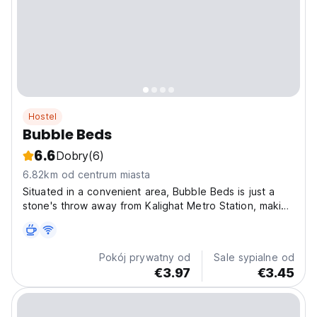
Hostel
Bubble Beds
6.6
Dobry
(6)
6.82km od centrum miasta
Situated in a convenient area, Bubble Beds is just a
stone's throw away from Kalighat Metro Station, making
it easy for guests to explore various attractions in
Kolkata. It's also close to Bus and auto (tuktuk) stop.
Market, Hospital, public transport all...
Pokój prywatny od
Sale sypialne od
€3.97
€3.45