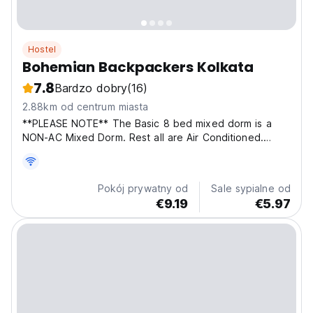
Hostel
Bohemian Backpackers Kolkata
7.8
Bardzo dobry
(16)
2.88km od centrum miasta
**PLEASE NOTE** The Basic 8 bed mixed dorm is a
NON-AC Mixed Dorm. Rest all are Air Conditioned.
Bombay Backpackers Kolkata, located in Russel Street,
the heart of the city, amidst all the Heritage buildings,
a lot culture, oldmeateries, famous spots and...
Pokój prywatny od
Sale sypialne od
€9.19
€5.97