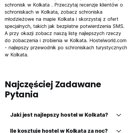
Kultura
9.3
schronisk w Kolkata . Przeczytaj recenzje klientów o
Imprezy
schroniskach w Kolkata, zobacz schroniska
4.4
młodzieżowe na mapie Kolkata i skorzystaj z ofert
Najlepsza wartość
8.0
specjalnych, takich jak bezpłatne potwierdzenia SMS.
A przy okazji zobacz naszą listę najlepszych rzeczy
do zobaczenia i zrobienia w Kolkata. Hostelworld.com
- najlepszy przewodnik po schroniskach turystycznych
w Kolkata.
Najczęściej Zadawane
Pytania
Jaki jest najlepszy hostel w Kolkata?
Ile kosztuje hostel w Kolkata za noc?