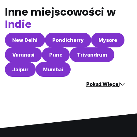
Inne miejscowości w
Indie
New Delhi
Pondicherry
Mysore
Varanasi
Pune
Trivandrum
Jaipur
Mumbai
Pokaż Więcej