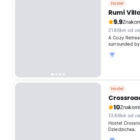
Hostel
Rumi Vill
9.9
Znakom
21.86km od ce
A Cozy Retreat
surrounded by
Waterfalls, th
comfort. Wake 
Hostel
Crossroad
10
Znakomi
13.86km od ce
Hostel Crossr
Dziedzictwa.