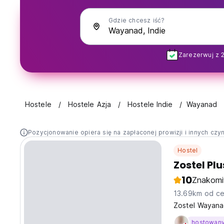
Gdzie chcesz iść?
Zarezerwuj z 
Hostele
Hostele Azja
Hostele Indie
Wayanad
Pozycjonowanie opiera się na zapłaconej prowizji i innych czy
Hostel
Zostel P
10
Znakomi
13.69km od ce
Zostel Wayana
hostowan