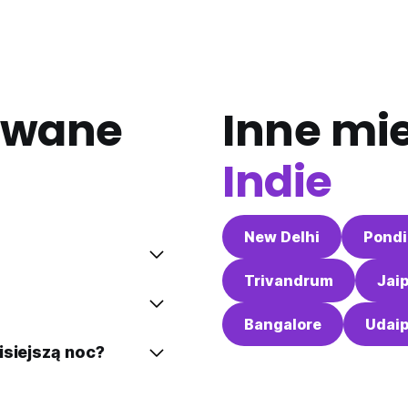
awane
Inne mi
Indie
New Delhi
Pondi
Trivandrum
Jai
Bangalore
Udai
isiejszą noc?