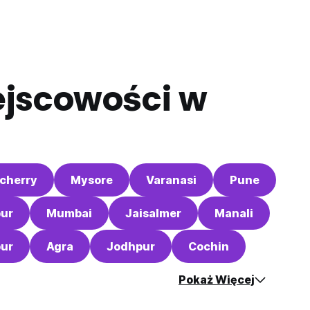
ejscowości w
cherry
Mysore
Varanasi
Pune
pur
Mumbai
Jaisalmer
Manali
pur
Agra
Jodhpur
Cochin
Pokaż Więcej