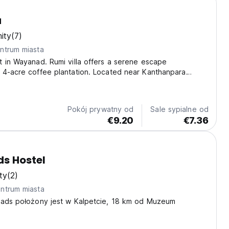
a
ity
(7)
ntrum miasta
 in Wayanad. Rumi villa offers a serene escape
 4-acre coffee plantation. Located near Kanthanpara
is cozy villa provides the perfect blend of nature and
up to the aroma of fresh coffee, take leisurely...
Pokój prywatny od
Sale sypialne od
€9.20
€7.36
s Hostel
ty
(2)
ntrum miasta
oads położony jest w Kalpetcie, 18 km od Muzeum