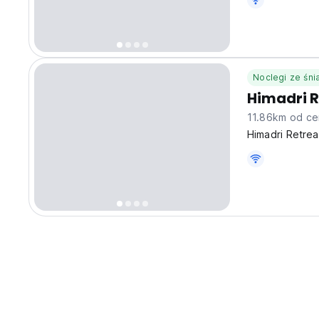
Noclegi ze śn
Himadri R
11.86km od ce
Himadri Retrea