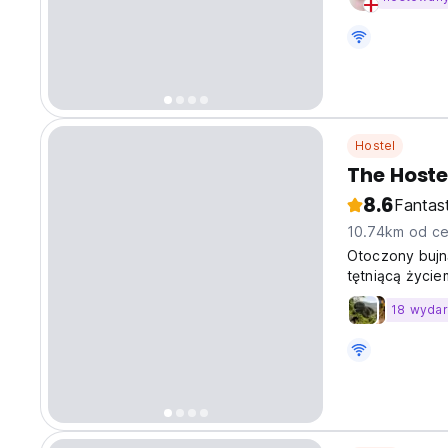
Hostel
The Hoste
8.6
Fantas
10.74km od ce
Otoczony bujną
tętniącą życie
18 wydar