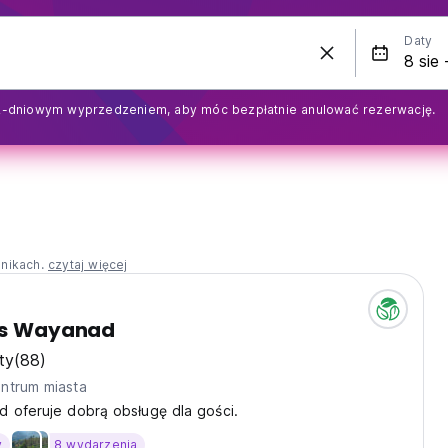
Daty
2-dniowym wyprzedzeniem, aby móc bezpłatnie anulować rezerwację.
nnikach.
czytaj więcej
lus Wayanad
ty
(88)
ntrum miasta
d oferuje dobrą obsługę dla gości.
y
8 wydarzenia