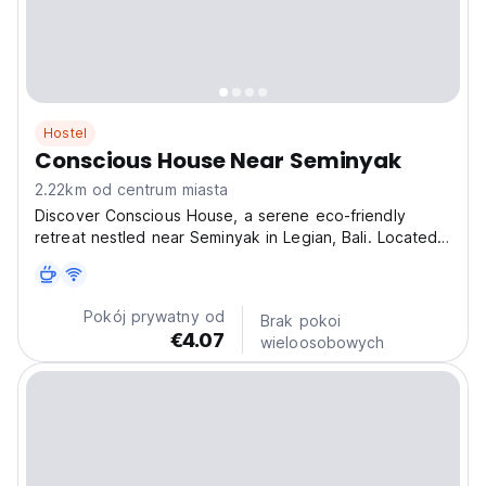
Hostel
Conscious House Near Seminyak
2.22km od centrum miasta
Discover Conscious House, a serene eco-friendly
retreat nestled near Seminyak in Legian, Bali. Located
on Jl. Merdeka Raya VIII, our sustainable sanctuary
blends mindful living with modern comfort, offering a
tranquil escape just minutes from Seminyak’s vibrant...
Pokój prywatny od
Brak pokoi
€4.07
wieloosobowych