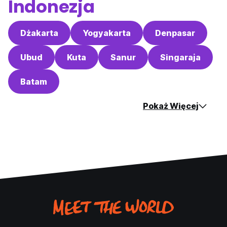
Indonezja
Dżakarta
Yogyakarta
Denpasar
Ubud
Kuta
Sanur
Singaraja
Batam
Pokaż Więcej