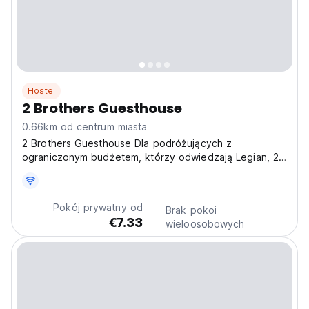
Hostel
2 Brothers Guesthouse
0.66km od centrum miasta
2 Brothers Guesthouse Dla podróżujących z
ograniczonym budżetem, którzy odwiedzają Legian, 2
Brothers Guesthouse to doskonały wybór na
odpoczynek i regenerację. Pokoje oferują lodówkę,
Wi-Fi, Smart TV, sejf i klimatyzację dla Twojej wygody.
Pokój prywatny od
Brak pokoi
Basen jest wspaniały....
€7.33
wieloosobowych