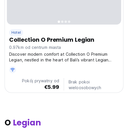
Hotel
Collection O Premium Legian
0.97km od centrum miasta
Discover modern comfort at Collection O Premium
Legian, nestled in the heart of Bali’s vibrant Legian
district at Jalan Sriwijaya No. 23, Kuta, Badung.
Perfectly positioned near Legian Beach, Seminyak’s
chic boutiques, and Kuta’s iconic nightlife, this
Pokój prywatny od
Brak pokoi
boutique...
€5.99
wieloosobowych
O
Legian