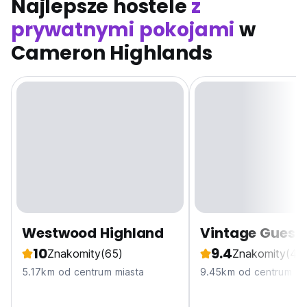
Najlepsze hostele
z
prywatnymi pokojami
w
Cameron Highlands
Westwood Highland
Vintage Guest
10
9.4
Znakomity
(65)
Znakomity
(44
5.17km od centrum miasta
9.45km od centrum mi