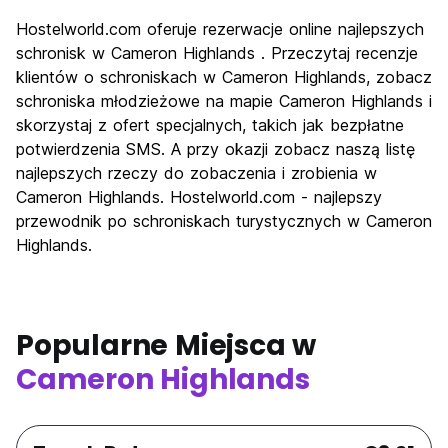
Zwiedzanie
7.8
Hostelworld.com oferuje rezerwacje online najlepszych
Kultura
6.5
schronisk w Cameron Highlands . Przeczytaj recenzje
Imprezy
klientów o schroniskach w Cameron Highlands, zobacz
4.8
schroniska młodzieżowe na mapie Cameron Highlands i
Najlepsza wartość
8.0
skorzystaj z ofert specjalnych, takich jak bezpłatne
potwierdzenia SMS. A przy okazji zobacz naszą listę
najlepszych rzeczy do zobaczenia i zrobienia w
Cameron Highlands. Hostelworld.com - najlepszy
przewodnik po schroniskach turystycznych w Cameron
Highlands.
Popularne Miejsca w
Cameron Highlands