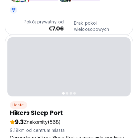
Plantation, Strawberry Farms, and more. Within 300
meters, find...
Pokój prywatny od
Brak pokoi
€7.06
wieloosobowych
Hostel
Hikers Sleep Port
9.3
Znakomity
(568)
9.18km od centrum miasta
Gospodarze Hikers Sleep Port są naprawdę ciepłymi i