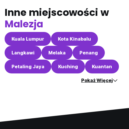
Inne miejscowości w
Malezja
Kuala Lumpur
Kota Kinabalu
Langkawi
Melaka
Penang
Petaling Jaya
Kuching
Kuantan
Pokaż Więcej