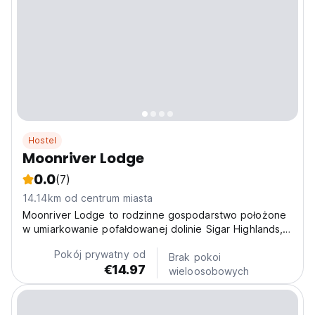
Hostel
Moonriver Lodge
0.0
(7)
14.14km od centrum miasta
Moonriver Lodge to rodzinne gospodarstwo położone
w umiarkowanie pofałdowanej dolinie Sigar Highlands,
25 minut jazdy od Cameron Highlands. Obiekt oferuje
Pokój prywatny od
13 podstawowych pokoi prywatnych.
Brak pokoi
€14.97
wieloosobowych