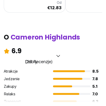
Od
€12.83
O
Cameron Highlands
6.9
Dobry
(26 Recenzje)
Atrakcje
8.5
Jedzenie
7.8
Zakupy
5.1
Relaks
7.0
Transport
6.3