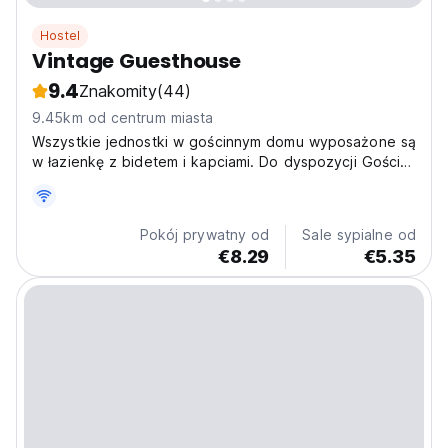
Hostel
Vintage Guesthouse
9.4
Znakomity
(44)
9.45km od centrum miasta
Wszystkie jednostki w gościnnym domu wyposażone są
w łazienkę z bidetem i kapciami. Do dyspozycji Gości
jest także bezpłatne WiFi. W jednostkach znajdują się
pościel i ręczniki.
Pokój prywatny od
Sale sypialne od
€8.29
€5.35