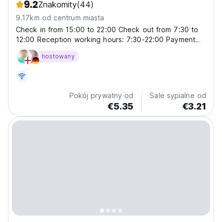
9.2
Znakomity
(44)
9.17km od centrum miasta
Check in from 15:00 to 22:00 Check out from 7:30 to
12:00 Reception working hours: 7:30-22:00 Payment
upon arrival by cash or Malaysian bank online payment.
hostowany
Taxes not included: Local Tourism Tax 10 MYR per
room per night 6% on SST on total bill Breakfast...
Pokój prywatny od
Sale sypialne od
€5.35
€3.21