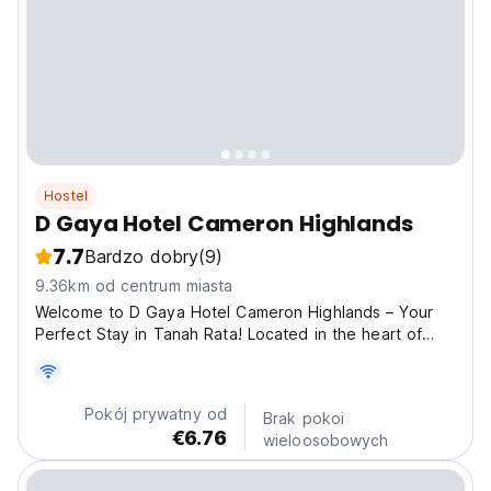
Hostel
D Gaya Hotel Cameron Highlands
7.7
Bardzo dobry
(9)
9.36km od centrum miasta
Welcome to D Gaya Hotel Cameron Highlands – Your
Perfect Stay in Tanah Rata! Located in the heart of
Tanah Rata, Hotel D Gaya offers the best convenience
and comfort for travelers exploring Cameron Highlands.
Why Stay With Us? ✅ Prime Location – Just 2 minutes’...
Pokój prywatny od
Brak pokoi
€6.76
wieloosobowych