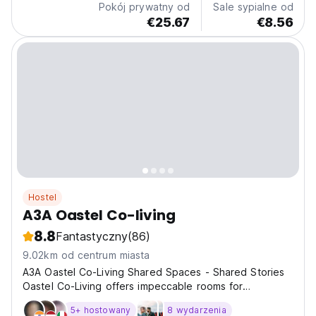
Pokój prywatny od
Sale sypialne od
€25.67
€8.56
Hostel
A3A Oastel Co-living
8.8
Fantastyczny
(86)
9.02km od centrum miasta
A3A Oastel Co-Living Shared Spaces - Shared Stories
Oastel Co-Living offers impeccable rooms for
Backpackers & Budget Travelers.genuine hospitality,
5+ hostowany
8 wydarzenia
and a prime location near Cameron Valley Tea