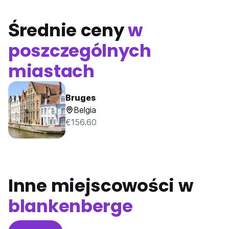
Średnie ceny
w
poszczególnych
miastach
Bruges
Belgia
€156.60
Inne miejscowości w
blankenberge