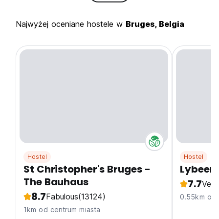
Najwyżej oceniane hostele w
Bruges, Belgia
Hostel
Hostel
St Christopher's Bruges -
Lybeer 
The Bauhaus
7.7
Ver
8.7
Fabulous
(13124)
0.55km od 
1km od centrum miasta