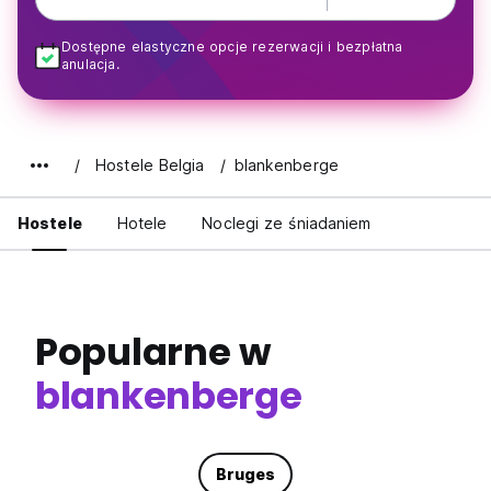
Dostępne elastyczne opcje rezerwacji i bezpłatna
anulacja.
Hostele Belgia
blankenberge
Hostele
Hotele
Noclegi ze śniadaniem
Popularne w
blankenberge
Bruges