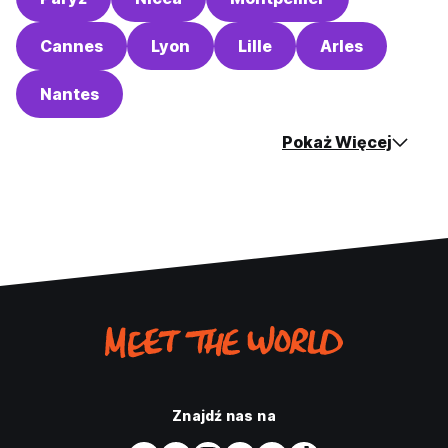
Cannes
Lyon
Lille
Arles
Nantes
Pokaż Więcej
Znajdź nas na