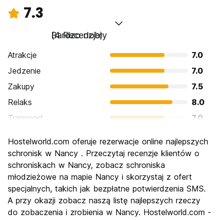
7.3
Bardzo dobry
(4 Recenzje)
Atrakcje
7.0
Jedzenie
7.0
Zakupy
7.5
Relaks
8.0
Transport
7.0
Zwiedzanie
7.5
Hostelworld.com oferuje rezerwacje online najlepszych
Kultura
8.0
schronisk w Nancy . Przeczytaj recenzje klientów o
Imprezy
schroniskach w Nancy, zobacz schroniska
7.0
młodzieżowe na mapie Nancy i skorzystaj z ofert
Najlepsza wartość
7.0
specjalnych, takich jak bezpłatne potwierdzenia SMS.
A przy okazji zobacz naszą listę najlepszych rzeczy
do zobaczenia i zrobienia w Nancy. Hostelworld.com -