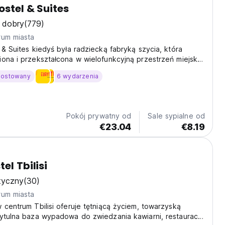
ostel & Suites
 dobry
(779)
rum miasta
 & Suites kiedyś była radziecką fabryką szycia, która
ona i przekształcona w wielofunkcyjną przestrzeń miejską,
jastycznych ludzi gotowych do rozciągnięcia swoich
hostowany
6 wydarzenia
Pokój prywatny od
Sale sypialne od
€23.04
€8.19
el Tbilisi
tyczny
(30)
rum miasta
 centrum Tbilisi oferuje tętniącą życiem, towarzyską
ytulna baza wypadowa do zwiedzania kawiarni, restauracji