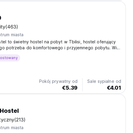
0
ity
(463)
trum miasta
tel to świetny hostel na pobyt w Tbilisi, hostel oferujący
go potrzeba do komfortowego i przyjemnego pobytu. WiFi
iczone w cenę.
hostowany
Pokój prywatny od
Sale sypialne od
€5.39
€4.01
Hostel
tyczny
(213)
trum miasta