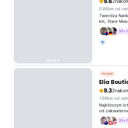
9.6
Znakom
0.86km od cen
Twierdza Narik
km, Stare Mias
i Baletu w Tbil
30+ 
Hostel
Elia Bout
9.3
Znakom
1.69km od cen
Najbliższym lo
od zakwaterowa
lotniskowego.
30+ 