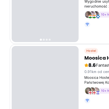
Wygodnie usytu
nieruchomość z
gastronomiczn
10+ 
Hostel
Moosica H
8.6
Fantas
0.91km od cen
Moosica Hostel
Państwowej Kon
głównych atrak
10+ 