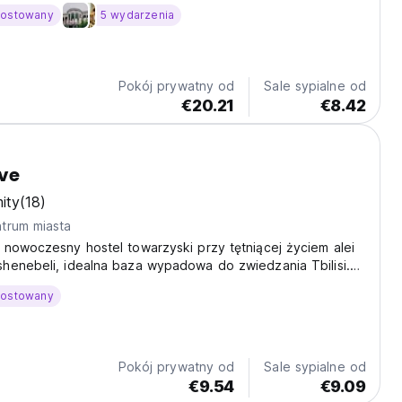
ego Tbilisi. (Auto-translated from original language)
hostowany
5 wydarzenia
Pokój prywatny od
Sale sypialne od
€20.21
€8.42
ve
ity
(18)
trum miasta
nowoczesny hostel towarzyski przy tętniącej życiem alei
henebeli, idealna baza wypadowa do zwiedzania Tbilisi.
 podróżników w naszych przytulnych pokojach
hostowany
. (Auto-translated from original language)
Pokój prywatny od
Sale sypialne od
€9.54
€9.09