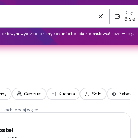
Daty
1-dniowym wyprzedzeniem, aby móc bezpłatnie anulować rezerwację.
iny
Centrum
Kuchnia
Solo
Zabawa
nnikach.
czytaj więcej
ostel