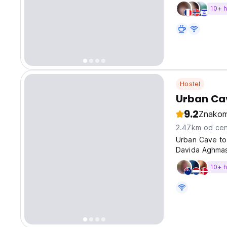
i atrakcji star
10+ 
Hostel
Urban Ca
9.2
Znakom
2.47km od cen
Urban Cave to 
Davida Aghmas
Poznaj innych
10+ 
wieloosobowych