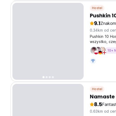
Hostel
Pushkin 1
9.1
Znakom
0.34km od cen
Pushkin 10 Hos
wszystko, cze
i śniadanie wl
10+ 
Hostel
Namaste 
8.5
Fantas
0.63km od cen