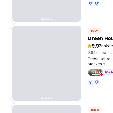
Hostel
Green Hou
9.9
Znakom
0.94km od cen
Green House Ho
otoczenie.
10+ 
Hostel