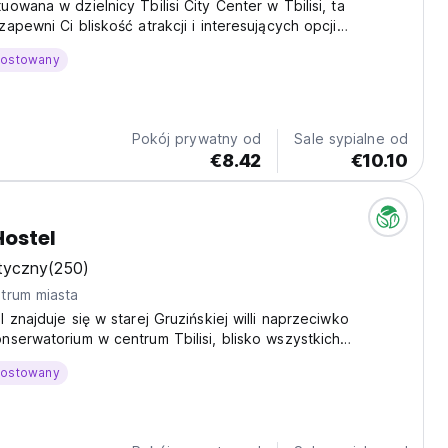
owana w dzielnicy Tbilisi City Center w Tbilisi, ta
apewni Ci bliskość atrakcji i interesujących opcji
ych.
hostowany
Pokój prywatny od
Sale sypialne od
€8.42
€10.10
ostel
tyczny
(250)
trum miasta
 znajduje się w starej Gruzińskiej willi naprzeciwko
serwatorium w centrum Tbilisi, blisko wszystkich
cji.
hostowany