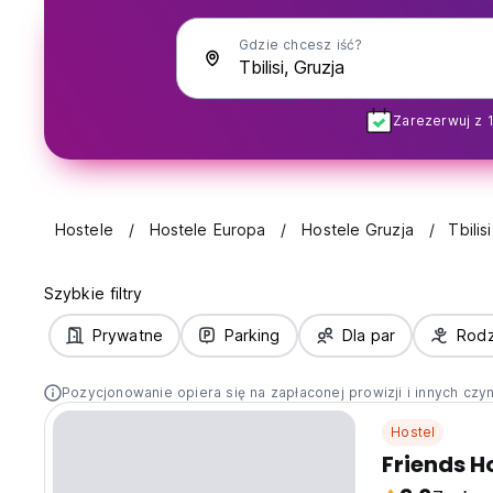
Gdzie chcesz iść?
Zarezerwuj z 
Hostele
Hostele Europa
Hostele Gruzja
Tbilisi
Szybkie filtry
Prywatne
Parking
Dla par
Rodz
Pozycjonowanie opiera się na zapłaconej prowizji i innych czy
Hostel
Friends H