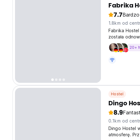
Fabrika H
7.7
Bardzo
1.8km od cent
Fabrika Hostel
została odnowi
łączącą entuz
20+ 
umysłów.
Hostel
Dingo Host
8.9
Fantas
0.1km od cent
Dingo Hostel w
atmosferę. Prz