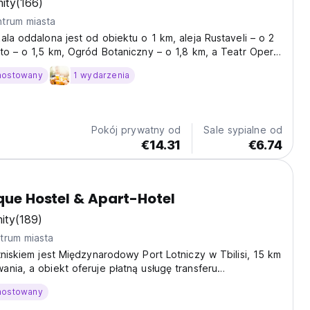
ity
(166)
trum miasta
ala oddalona jest od obiektu o 1 km, aleja Rustaveli – o 2
to – o 1,5 km, Ogród Botaniczny – o 1,8 km, a Teatr Opery
isi – o 3 km.
hostowany
1 wydarzenia
Pokój prywatny od
Sale sypialne od
€14.31
€6.74
ique Hostel & Apart-Hotel
ity
(189)
trum miasta
tniskiem jest Międzynarodowy Port Lotniczy w Tbilisi, 15 km
nia, a obiekt oferuje płatną usługę transferu
hostowany