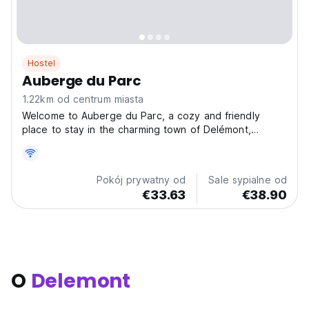
Hostel
Auberge du Parc
1.22km od centrum miasta
Welcome to Auberge du Parc, a cozy and friendly
place to stay in the charming town of Delémont,
Switzerland. Whether you're passing through or
exploring the region, Auberge du Parc offers a
comfortable and relaxing atmosphere with free Wi-Fi
Pokój prywatny od
Sale sypialne od
throughout the...
€33.63
€38.90
O
Delemont