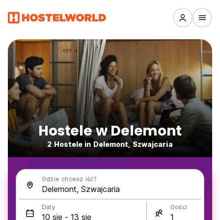
Hostele w Delemont
2 Hostele in Delemont, Szwajcaria
Gdzie chcesz iść?
Daty
Gości