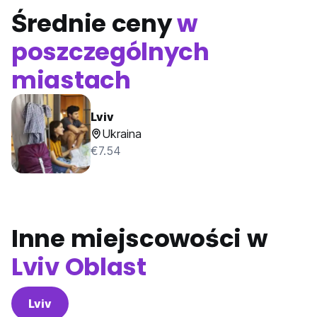
Średnie ceny
w
poszczególnych
miastach
Lviv
Ukraina
€7.54
Inne miejscowości w
Lviv Oblast
Lviv