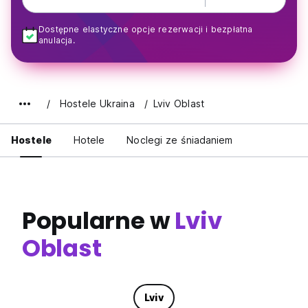
Dostępne elastyczne opcje rezerwacji i bezpłatna
anulacja.
Hostele Ukraina
Lviv Oblast
Hostele
Hotele
Noclegi ze śniadaniem
Popularne w
Lviv
Oblast
Lviv