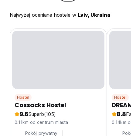
Najwyżej oceniane hostele w
Lviv, Ukraina
Hostel
Hostel
Cossacks Hostel
DREAM H
9.6
8.8
Superb
(105)
Fabu
0.11km od centrum miasta
0.14km od 
Pokój prywatny
Pokój