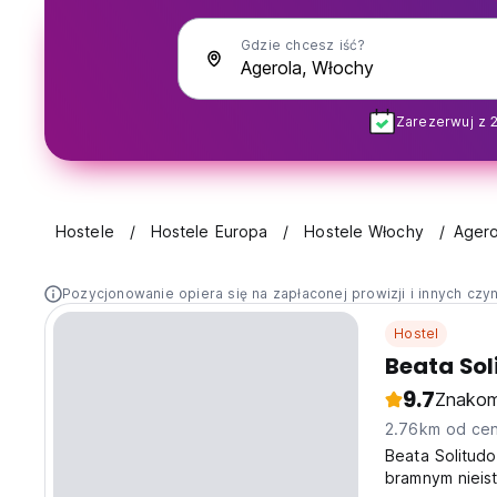
Gdzie chcesz iść?
Zarezerwuj z 
Hostele
Hostele Europa
Hostele Włochy
Agero
Pozycjonowanie opiera się na zapłaconej prowizji i innych czy
Hostel
Beata Sol
9.7
Znakom
2.76km od cen
Beata Solitudo
bramnym nieist