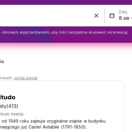
Daty
2-dniowym wyprzedzeniem, aby móc bezpłatnie anulować rezerwację.
la
nnikach.
czytaj więcej
itudo
ity
(413)
trum miasta
 od 1949 roku zajmuje oryginalne stajnie w budynku
niejącego już Castel Avitabile (1791-1850).