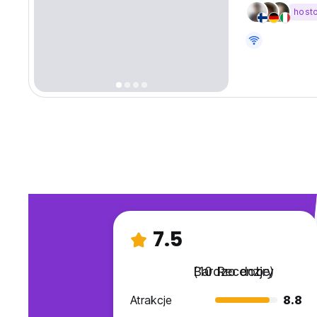
host
7.5
Bardzo dobry
(10 Recenzje)
Atrakcje
8.8