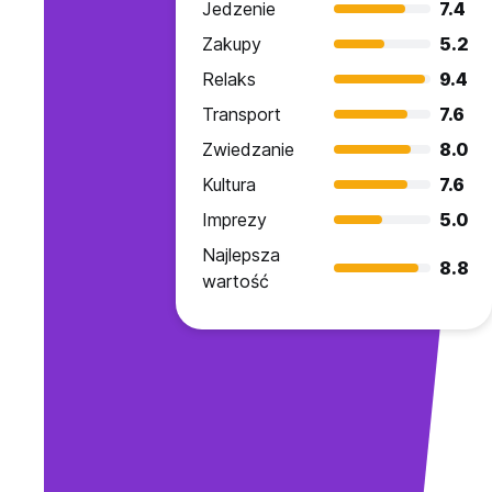
Jedzenie
7.4
Zakupy
5.2
Relaks
9.4
Transport
7.6
Zwiedzanie
8.0
Kultura
7.6
Imprezy
5.0
Najlepsza
8.8
wartość