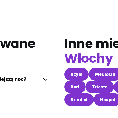
awane
Inne mi
Włochy
Rzym
Mediolan
siejszą noc?
Bari
Trieste
Brindisi
Neapol