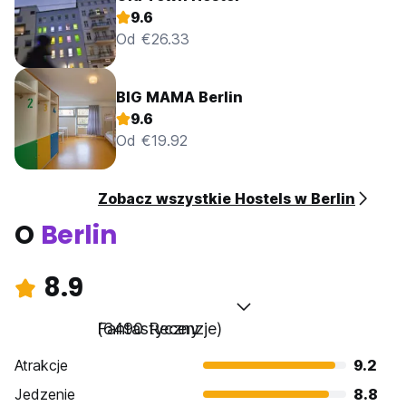
9.6
Od €26.33
BIG MAMA Berlin
9.6
Od €19.92
Zobacz wszystkie Hostels w Berlin
O
Berlin
8.9
Fantastyczny
(6490 Recenzje)
Atrakcje
9.2
Jedzenie
8.8