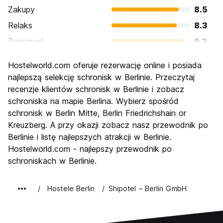
Zakupy
8.5
Relaks
8.3
Transport
9.2
Zwiedzanie
9.3
Hostelworld.com oferuje rezerwację online i posiada
Kultura
9.4
najlepszą selekcję schronisk w Berlinie. Przeczytaj
Imprezy
recenzje klientów schronisk w Berlinie i zobacz
8.9
schroniska na mapie Berlina. Wybierz spośród
Najlepsza wartość
8.6
schronisk w Berlin Mitte, Berlin Friedrichshain or
Kreuzberg. A przy okazji zobacz nasz przewodnik po
Berlinie i listę najlepszych atrakcji w Berlinie.
Hostelworld.com - najlepszy przewodnik po
schroniskach w Berlinie.
Hostele Berlin
Shipotel – Berlin GmbH