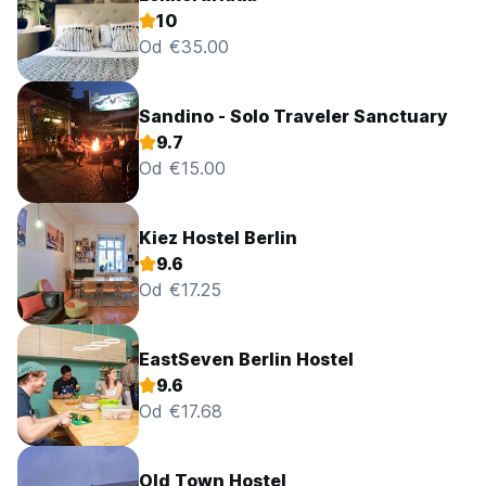
10
Od €35.00
Sandino - Solo Traveler Sanctuary
9.7
Od €15.00
Kiez Hostel Berlin
9.6
Od €17.25
EastSeven Berlin Hostel
9.6
Od €17.68
Old Town Hostel