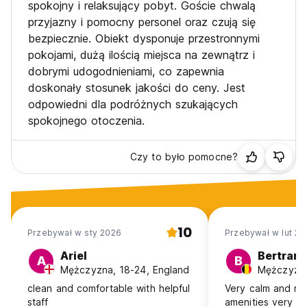
spokojny i relaksujący pobyt. Goście chwalą
przyjazny i pomocny personel oraz czują się
bezpiecznie. Obiekt dysponuje przestronnymi
pokojami, dużą ilością miejsca na zewnątrz i
dobrymi udogodnieniami, co zapewnia
doskonały stosunek jakości do ceny. Jest
odpowiedni dla podróżnych szukających
spokojnego otoczenia.
Czy to było pomocne?
10
Przebywał w sty 2026
Przebywał w lut 20
Ariel
Bertran
A
B
Mężczyzna, 18-24, England
Mężczyzna
clean and comfortable with helpful
Very calm and rel
staff
amenities very g