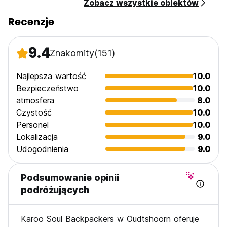
Zobacz wszystkie obiektów
Recenzje
9.4
Znakomity
(151)
Najlepsza wartość
10.0
Bezpieczeństwo
10.0
atmosfera
8.0
Czystość
10.0
Personel
10.0
Lokalizacja
9.0
Udogodnienia
9.0
Podsumowanie opinii
podróżujących
Karoo Soul Backpackers w Oudtshoorn oferuje