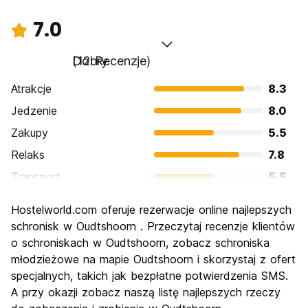
7.0
Dobry
(12 Recenzje)
Atrakcje
8.3
Jedzenie
8.0
Zakupy
5.5
Relaks
7.8
Transport
5.5
Zwiedzanie
7.7
Hostelworld.com oferuje rezerwacje online najlepszych
Kultura
6.8
schronisk w Oudtshoorn . Przeczytaj recenzje klientów
Imprezy
o schroniskach w Oudtshoorn, zobacz schroniska
5.0
młodzieżowe na mapie Oudtshoorn i skorzystaj z ofert
Najlepsza wartość
8.2
specjalnych, takich jak bezpłatne potwierdzenia SMS.
A przy okazji zobacz naszą listę najlepszych rzeczy