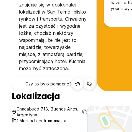
have to tr
znajduje się w doskonałej
your stay a
lokalizacji w San Telmo, blisko
something 
rynków i transportu. Chwalony
refund yo
jest za czystość i wygodne
łóżka, chociaż niektórzy
wspominają, że nie jest to
najbardziej towarzyskie
miejsce, z atmosferą bardziej
przypominającą hotel. Kuchnia
może być zatłoczona.
Czy to było pomocne?
Lokalizacja
Chacabuco 718, Buenos Aires,
Argentyna
1.5km od centrum miasta