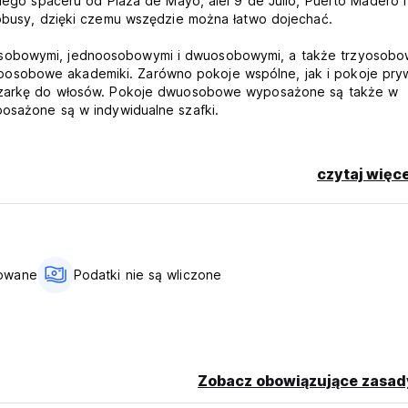
kiego spaceru od Plaza de Mayo, alei 9 de Julio, Puerto Madero i
tobusy, dzięki czemu wszędzie można łatwo dojechać.
osobowymi, jednoosobowymi i dwuosobowymi, a także trzyosobow
oosobowe akademiki. Zarówno pokoje wspólne, jak i pokoje pry
suszarkę do włosów. Pokoje dwuosobowe wyposażone są także w
posażone są w indywidualne szafki.
jących się na wózkach inwalidzkich oraz dwie windy.
czytaj więce
zięki czemu mogą z nich korzystać dwie osoby jednocześnie.
ą przestrzeń do grillowania, bezpłatny dostęp do Internetu na t
szystkich pokojach i pomieszczeniach ogólnodostępnych.
bejrzysz i poczujesz niesamowity mecz piłki nożnej Boca Juni
towane
Podatki nie są wliczone
ch w mieście? Nasz personel pomoże Ci w rezerwacji i doradzi, j
gentyńskiego, stawki podawane są w USD, aby uniknąć różnic
ezerwacji zdecydujesz się na wyświetlanie kursu w ARS, pamięt
Zobacz obowiązujące zasad
owiązujący kurs wymiany dla turystyki to kurs turystyczny lub ku
USD i się nie zmieniają.