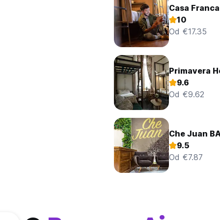
Casa Franca
10
Od €17.35
Primavera H
9.6
Od €9.62
Che Juan B
9.5
Od €7.87