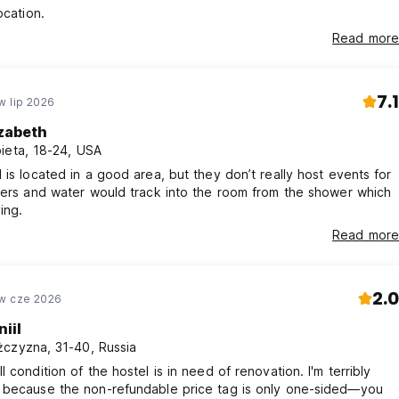
ocation.
Read more
7.1
w lip 2026
izabeth
ieta, 18-24, USA
 is located in a good area, but they don’t really host events for
lers and water would track into the room from the shower which
ing.
Read more
2.0
w cze 2026
iil
czyzna, 31-40, Russia
l condition of the hostel is in need of renovation. I'm terribly
 because the non-refundable price tag is only one-sided—you