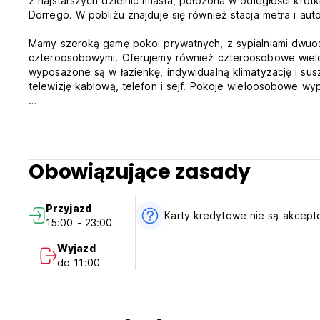
z najstarszych dzielnic miasta, położona w odległości krót
Dorrego. W pobliżu znajduje się również stacja metra i au
Mamy szeroką gamę pokoi prywatnych, z sypialniami dwu
czteroosobowymi. Oferujemy również czteroosobowe wiel
wyposażone są w łazienkę, indywidualną klimatyzację i 
telewizję kablową, telefon i sejf. Pokoje wieloosobowe wy
Posiadamy również pokoje przystosowane dla osób porusza
Prysznic i toalety znajdują się w różnych przedziałach, d
Obowiązujące zasady
Mamy wspaniałą salę telewizyjną z DVD, niesamowitą otwart
wspólnych komputerach oraz bezpłatny sygnał Wi-Fi we w
Przyjazd
Czy chcesz zarezerwować wycieczkę lub autobus? A może o
Karty kredytowe nie są akcep
15:00 - 23:00
Albo dowiedzieć się o najlepszych imprezach i restauracja
najlepiej wykorzystać swój czas w Buenos Aires!
Wyjazd
do 11:00
Należy pamiętać, że ze względu na duże wahania peso ar
cenowych i nieporozumień. Jeśli w momencie dokonywania r
Hostelworld wyświetla referencyjny kurs Bloomberg, ale ob
który jest znacznie wyższy. Dlatego stawki są podawane w 