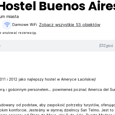
Hostel Buenos Aire
um miasta
Zobacz wszystkie 53 obiektów
Darmowe WiFi
 anulować rezerwację.
e
Zgłoś
11 i 2012 jako najlepszy hostel w Ameryce Łacińskiej!
ą i gościnnym personelem... powinieneś poznać America del Su
budowany od podstaw, aby zaspokoić potrzeby turystów, oferują
im komforcie. Jesteśmy w słynnej dzielnicy San Telmo. Jest to