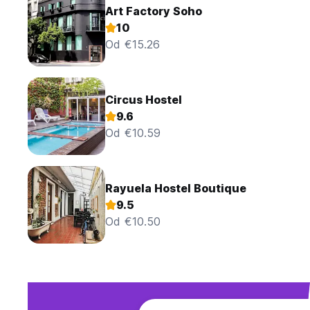
Art Factory Soho
10
Od €15.26
Circus Hostel
9.6
Od €10.59
Rayuela Hostel Boutique
9.5
Od €10.50