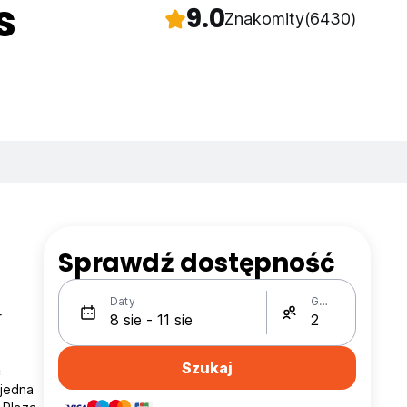
s
9.0
Znakomity
(6430)
Sprawdź dostępność
Daty
Gości
r
Szukaj
c
 jedna