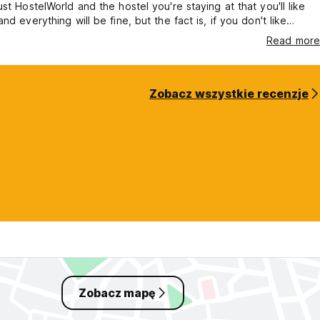
ust HostelWorld and the hostel you're staying at that you'll like
nd everything will be fine, but the fact is, if you don't like
or it looks disgusting, that's your problem, and no one will
Read more
ur money.
Zobacz wszystkie recenzje
Zobacz mapę