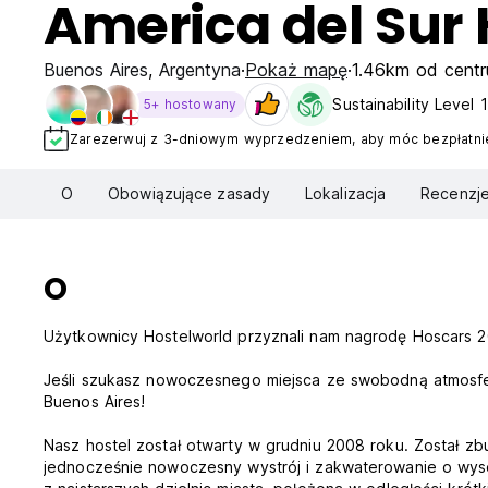
America del Sur 
Buenos Aires
,
Argentyna
Pokaż mapę
1.46km od centr
Sustainability Level 1
5+ hostowany
Zarezerwuj z 3-dniowym wyprzedzeniem, aby móc bezpłatnie
O
Obowiązujące zasady
Lokalizacja
Recenzj
O
Użytkownicy Hostelworld przyznali nam nagrodę Hoscars 20
Jeśli szukasz nowoczesnego miejsca ze swobodną atmosfer
Buenos Aires!
Nasz hostel został otwarty w grudniu 2008 roku. Został z
jednocześnie nowoczesny wystrój i zakwaterowanie o wysok