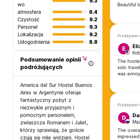
9.3
wo
Beautiful l
atmosfera
8.4
Czystość
9.2
Personel
9.3
Lokalizacja
9.2
Przebywał 
Udogodnienia
8.8
El
E
Kob
Podsumowanie opinii
The hostel
podróżujących
solo trave
was annoy
America del Sur Hostel Buenos
Aires w Argentynie oferuje
fantastyczny pobyt z
Przebywał 
niezwykle przyjaznym i
pomocnym personelem,
Dan
D
Męż
zwłaszcza Romanem i Juliet,
którzy sprawiają, że goście
The overal
impressed
czują się mile widziani. Hostel