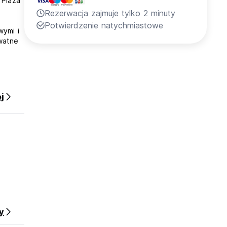
 Plaza
Rezerwacja zajmuje tylko 2 minuty
Potwierdzenie natychmiastowe
ymi i
watne
j
rzech
ors?
ak
aj, że
y
rs MEP,