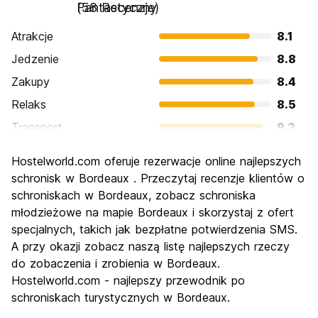
Fantastyczny
(58 Recenzje)
Atrakcje
8.1
Jedzenie
8.8
Zakupy
8.4
Relaks
8.5
Transport
9.2
Zwiedzanie
8.4
Hostelworld.com oferuje rezerwacje online najlepszych
Kultura
8.8
schronisk w Bordeaux . Przeczytaj recenzje klientów o
Imprezy
schroniskach w Bordeaux, zobacz schroniska
7.7
młodzieżowe na mapie Bordeaux i skorzystaj z ofert
Najlepsza wartość
7.9
specjalnych, takich jak bezpłatne potwierdzenia SMS.
A przy okazji zobacz naszą listę najlepszych rzeczy
do zobaczenia i zrobienia w Bordeaux.
Hostelworld.com - najlepszy przewodnik po
schroniskach turystycznych w Bordeaux.