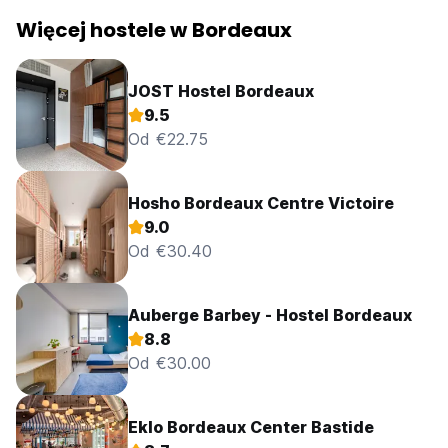
Więcej hostele w Bordeaux
JOST Hostel Bordeaux
9.5
Od €22.75
Hosho Bordeaux Centre Victoire
9.0
Od €30.40
Auberge Barbey - Hostel Bordeaux
8.8
Od €30.00
Eklo Bordeaux Center Bastide