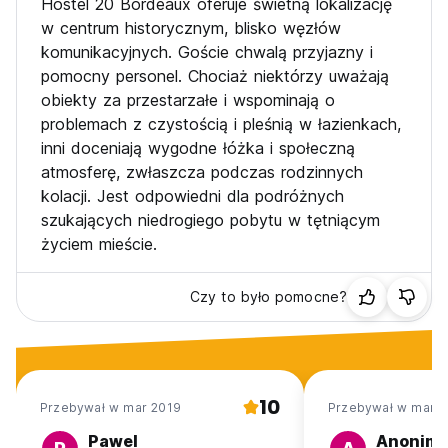
Hostel 20 Bordeaux oferuje świetną lokalizację
w centrum historycznym, blisko węzłów
komunikacyjnych. Goście chwalą przyjazny i
pomocny personel. Chociaż niektórzy uważają
obiekty za przestarzałe i wspominają o
problemach z czystością i pleśnią w łazienkach,
inni doceniają wygodne łóżka i społeczną
atmosferę, zwłaszcza podczas rodzinnych
kolacji. Jest odpowiedni dla podróżnych
szukających niedrogiego pobytu w tętniącym
życiem mieście.
Czy to było pomocne?
10
Przebywał w mar 2019
Przebywał w mar 2
Pawel
Anonim