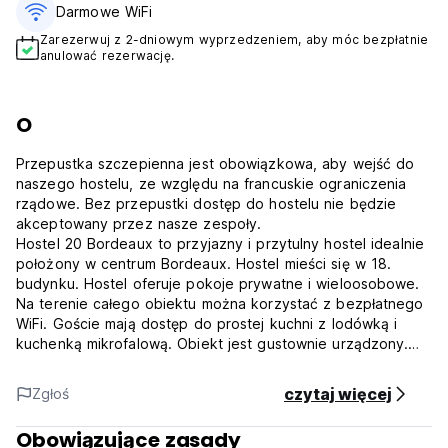
Darmowe WiFi
Zarezerwuj z 2-dniowym wyprzedzeniem, aby móc bezpłatnie
anulować rezerwację.
O
Przepustka szczepienna jest obowiązkowa, aby wejść do
naszego hostelu, ze względu na francuskie ograniczenia
rządowe. Bez przepustki dostęp do hostelu nie będzie
akceptowany przez nasze zespoły.
Hostel 20 Bordeaux to przyjazny i przytulny hostel idealnie
położony w centrum Bordeaux. Hostel mieści się w 18.
budynku. Hostel oferuje pokoje prywatne i wieloosobowe.
Na terenie całego obiektu można korzystać z bezpłatnego
WiFi. Goście mają dostęp do prostej kuchni z lodówką i
kuchenką mikrofalową. Obiekt jest gustownie urządzony.
Zameldowanie możliwe jest wyłącznie w godzinach od
11:00 do 23:00.
czytaj więcej
Zgłoś
Hostel 20 Bordeaux położony jest w miejscowości
Chartrons, 10 minut spacerem od Muzeum Wina i Handlu w
Obowiązujące zasady
Bordeaux oraz Muzeum Sztuki Współczesnej. Place des