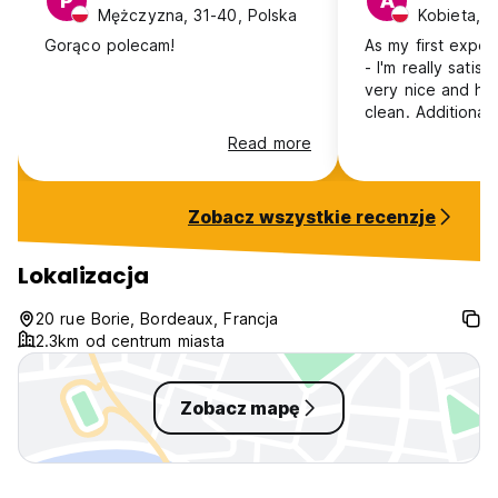
P
A
Mężczyzna, 31-40, Polska
Kobieta, 1
Gorąco polecam!
As my first exper
- I'm really satisf
very nice and help
clean. Additionall
optional breakfas
Read more
price - so I high
place :)
Zobacz wszystkie recenzje
Lokalizacja
20 rue Borie, Bordeaux, Francja
2.3km od centrum miasta
Zobacz mapę