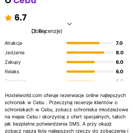
O
Cebu
6.7
Dobry
(2 Recenzje)
Atrakcje
7.0
Jedzenie
8.0
Zakupy
6.0
Relaks
6.0
Transport
6.0
Zwiedzanie
6.0
Hostelworld.com oferuje rezerwacje online najlepszych
Kultura
6.0
schronisk w Cebu . Przeczytaj recenzje klientów o
Imprezy
schroniskach w Cebu, zobacz schroniska młodzieżowe
7.0
na mapie Cebu i skorzystaj z ofert specjalnych, takich
Najlepsza wartość
8.0
jak bezpłatne potwierdzenia SMS. A przy okazji
zobacz naszą listę najlepszych rzeczy do zobaczenia i