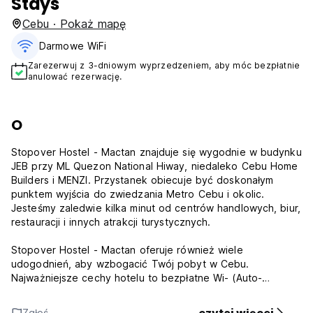
Stays
Cebu · Pokaż mapę
Darmowe WiFi
Zarezerwuj z 3-dniowym wyprzedzeniem, aby móc bezpłatnie
anulować rezerwację.
O
Stopover Hostel - Mactan znajduje się wygodnie w budynku
JEB przy ML Quezon National Hiway, niedaleko Cebu Home
Builders i MENZI. Przystanek obiecuje być doskonałym
punktem wyjścia do zwiedzania Metro Cebu i okolic.
Jesteśmy zaledwie kilka minut od centrów handlowych, biur,
restauracji i innych atrakcji turystycznych.
Stopover Hostel - Mactan oferuje również wiele
udogodnień, aby wzbogacić Twój pobyt w Cebu.
Najważniejsze cechy hotelu to bezpłatne Wi- (Auto-
translated from original language)
Zgłoś