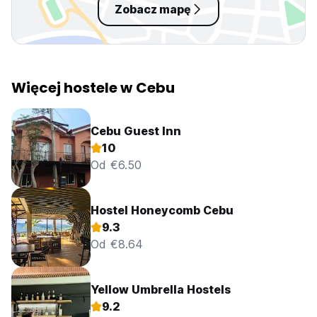
Zobacz mapę
Więcej hostele w Cebu
Cebu Guest Inn
10
Od €6.50
Hostel Honeycomb Cebu
9.3
Od €8.64
Yellow Umbrella Hostels
9.2