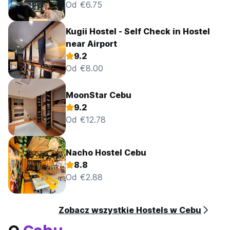
Od €6.75
Kugii Hostel - Self Check in Hostel
near Airport
9.2
Od €8.00
MoonStar Cebu
9.2
Od €12.78
Nacho Hostel Cebu
8.8
Od €2.88
Zobacz wszystkie Hostels w Cebu