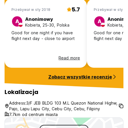
5.7
Przebywał w sty 2018
Przebywał w sty 2
Anonimowy
Anonim
A
A
Kobieta, 25-30, Polska
Kobieta, 2
Good for one night if you have
Good for one nig
flight next day - close to airport
flight next day - 
Read more
Zobacz wszystkie recenzje
Lokalizacja
Address:3/F JEB BLDG 103 M.L Quezon National Highw,
Pajo, Lapu Lapu City, Cebu City, Cebu, Filipiny
7.7km od centrum miasta