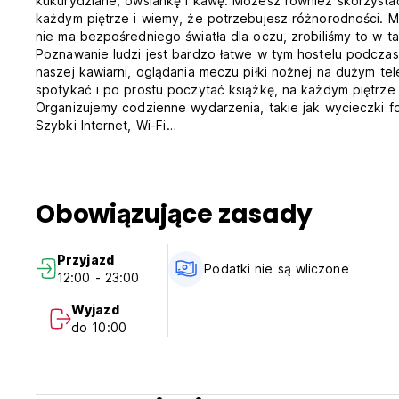
kukurydziane, owsiankę i kawę. Możesz również skorzysta
każdym piętrze i wiemy, że potrzebujesz różnorodności. Ma
nie ma bezpośredniego światła dla oczu, zrobiliśmy to w t
Poznawanie ludzi jest bardzo łatwe w tym hostelu podczas 
naszej kawiarni, oglądania meczu piłki nożnej na dużym tel
spotykać i po prostu poczytać książkę, na każdym piętrze z
Organizujemy codzienne wydarzenia, takie jak wycieczki fo
Szybki Internet, Wi-Fi
Śniadanie, ręczniki, pościel, osobiste szafki w każdym p
Przechowalnia bagażu
Wycieczka kulinarna
Spacer śladami dziedzictwa (Auto-translated from original 
Obowiązujące zasady
Przyjazd
Podatki nie są wliczone
12:00 - 23:00
Wyjazd
do 10:00