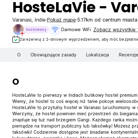
HosteLaVie - Va
Varanasi
,
Indie
Pokaż mapę
5.17km od centrum miasta
Zobacz wszystkie 
Darmowe WiFi
hostowany
Zarezerwuj z 2-dniowym wyprzedzeniem, aby móc bezpłatnie
O
Obowiązujące zasady
Lokalizacja
Recenzj
O
HosteLaVie to pierwszy w Indiach butikowy hostel premiu
Wiemy, że hostel to coś więcej niż tanie pokoje wieloosob
HosteLaVie to przytulny hostel w Varanasi (uruchomiony w 
Wierzymy, że hostel powinien mieć przestrzeń do biegani
znajduje się tuż nad brzegiem Gangi. Każdego ranka możn
pieniądze na transport publiczny lub taksówkę! Możesz prz
taksówki! Codziennie dostępne jest śniadanie kontynentalne