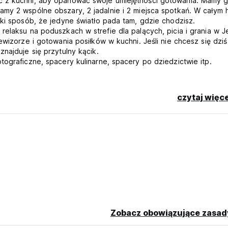
ć z kuchni, aby opanować swoje umiejętności gotowania. Mamy g
my 2 wspólne obszary, 2 jadalnie i 2 miejsca spotkań. W całym 
aki sposób, że jedyne światło pada tam, gdzie chodzisz.
relaksu na poduszkach w strefie dla palących, picia i grania w 
ewizorze i gotowania posiłków w kuchni. Jeśli nie chcesz się dziś
najduje się przytulny kącik.
tograficzne, spacery kulinarne, spacery po dziedzictwie itp.
okoju wieloosobowym
czytaj więce
language)
Zobacz obowiązujące zasad