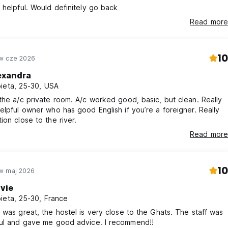
 helpful. Would definitely go back
Read more
10
w cze 2026
exandra
ieta, 25-30, USA
the a/c private room. A/c worked good, basic, but clean. Really
elpful owner who has good English if you’re a foreigner. Really
ion close to the river.
Read more
10
w maj 2026
avie
ieta, 25-30, France
 was great, the hostel is very close to the Ghats. The staff was
very helpful and gave me good advice. I recommend!!