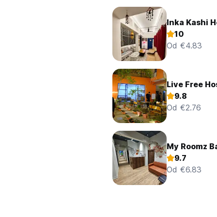
Inka Kashi H
10
Od €4.83
Live Free Ho
9.8
Od €2.76
My Roomz B
9.7
Od €6.83