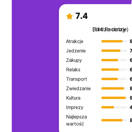
7.4
Bardzo dobry
(114 Recenzje)
Atrakcje
Jedzenie
7
Zakupy
Relaks
Transport
Zwiedzanie
Kultura
Imprezy
Najlepsza
wartość