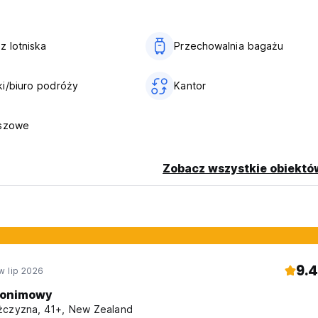
z lotniska
Przechowalnia bagażu
i/biuro podróży
Kantor
nszowe
Zobacz wszystkie obiektó
9.4
w lip 2026
onimowy
czyzna, 41+, New Zealand