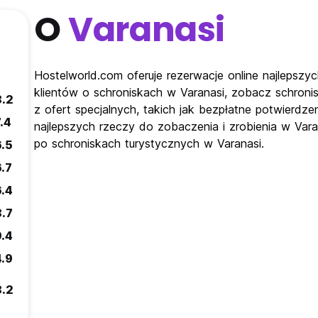
O
Varanasi
Hostelworld.com oferuje rezerwacje online najlepszyc
klientów o schroniskach w Varanasi, zobacz schroni
8.2
z ofert specjalnych, takich jak bezpłatne potwierdze
.4
najlepszych rzeczy do zobaczenia i zrobienia w Vara
po schroniskach turystycznych w Varanasi.
6.5
6.7
6.4
8.7
9.4
4.9
8.2