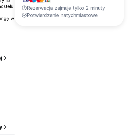
ry na
hostelu
Rezerwacja zajmuje tylko 2 minuty
Potwierdzenie natychmiastowe
Jengę w
j
y