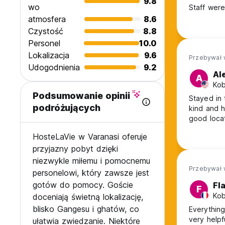
9.8
wo
Staff were
atmosfera
8.6
Czystość
8.8
Personel
10.0
Lokalizacja
9.6
Przebywał 
Udogodnienia
9.2
Al
A
Kob
Podsumowanie opinii
Stayed in 
podróżujących
kind and h
good locat
HosteLaVie w Varanasi oferuje
przyjazny pobyt dzięki
niezwykle miłemu i pomocnemu
Przebywał 
personelowi, który zawsze jest
gotów do pomocy. Goście
Fl
F
Kob
doceniają świetną lokalizację,
blisko Gangesu i ghatów, co
Everything
ułatwia zwiedzanie. Niektóre