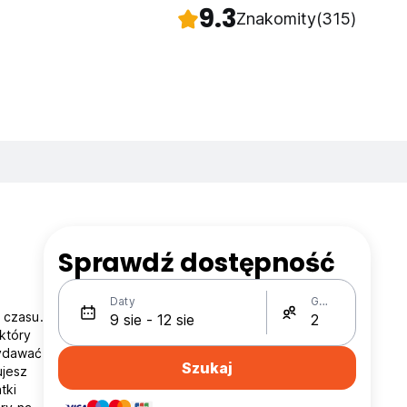
9.3
Znakomity
(315)
Sprawdź dostępność
Daty
Gości
 czasu.
który
wydawać
Szukaj
ujesz
tki