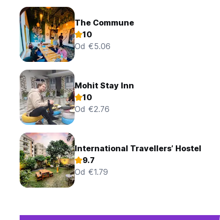
The Commune
10
Od €5.06
Mohit Stay Inn
10
Od €2.76
International Travellers’ Hostel
9.7
Od €1.79