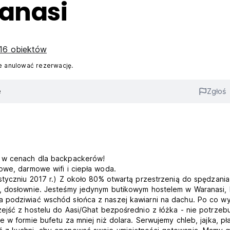
ranasi
16 obiektów
 anulować rezerwację.
e
Zgłoś
m w cenach dla backpackerów!
owe, darmowe wifi i ciepła woda.
styczniu 2017 r.) Z około 80% otwartą przestrzenią do spędzania
a, dosłownie. Jesteśmy jedynym butikowym hostelem w Waranasi, 
a podziwiać wschód słońca z naszej kawiarni na dachu. Po co 
ejść z hostelu do Aasi/Ghat bezpośrednio z łóżka - nie potrzeb
 w formie bufetu za mniej niż dolara. Serwujemy chleb, jajka, pła