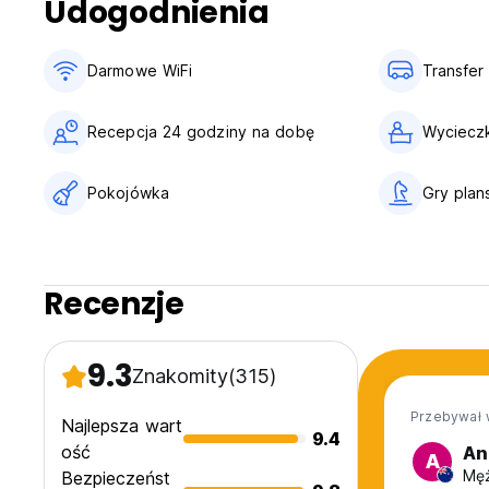
Udogodnienia
Darmowe WiFi
Transfer 
Recepcja 24 godziny na dobę
Wycieczk
Pokojówka
Gry pla
Recenzje
9.3
Znakomity
(315)
Przebywał 
Najlepsza wart
9.4
ość
An
A
Męż
Bezpieczeńst