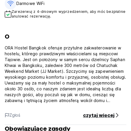
Darmowe WiFi
Zarezerwuj z 4-dniowym wyprzedzeniem, aby móc bezpłatnie
anulować rezerwację.
O
ORA Hostel Bangkok oferuje przytulne zakwaterowanie w
hostelu, którego prawdziwymi właścicielami są miejscowi
Tajowie. Jest on położony w samym sercu dzielnicy Saphan
Khwai w Bangkoku, zaledwie 300 metrów od Chatuchak
Weekend Market (JJ Market). Szczycimy się zapewnieniem
wysokiego poziomu komfortu i przyjaznej, osobistej obsługi.
Uważamy się za mały hostel o maksymalnej pojemności
około 30 osób, co naszym zdaniem jest idealną liczbą dla
naszych gości, aby poczuli się jak w domu, ciesząc się
zabawną i tętniącą życiem atmosferą wokół domu i
lokalnych miejsc.
***Important Notice:
czytaj więcej
Zgłoś
W odpowiedzi na koronawirusa (COVID-19) obiekt może
zażądać od gości dodatkowych dokumentów w celu
Obowiązujące zasady
potwierdzenia tożsamości, planu podróży i innych istotnych