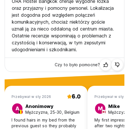
ORA Hostel Bangkok oferuje wygodne łóżka
oraz przyjazny i pomocny personel. Lokalizacja
jest dogodna pod względem połączeń
komunikacyjnych, chociaż niektórzy goście
uznali ją za nieco oddaloną od centrum miasta.
Ostatnie recenzje wspominają o problemach z
czystością i konserwacją, w tym zepsutymi
udogodnieniami i szkodnikami.
Czy to było pomocne?
6.0
Przebywał w sty 2026
Przebywał w sty 2
Anonimowy
Mike
A
M
Mężczyzna, 25-30, Belgium
Mężczyzna
I found hairs in my bed from the
My first impressi
previous guest so they probably
after two nights 