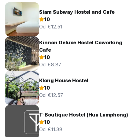
Siam Subway Hostel and Cafe
10
Od €12.51
Kinnon Deluxe Hostel Coworking
Cafe
10
Od €8.87
Klong House Hostel
10
Od €12.57
T-Boutique Hostel (Hua Lamphong)
10
Od €11.38