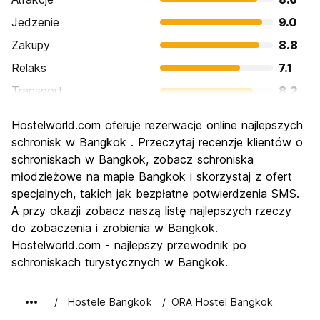
Jedzenie
9.0
Zakupy
8.8
Relaks
7.1
Transport
8.2
Zwiedzanie
8.7
Hostelworld.com oferuje rezerwacje online najlepszych
Kultura
8.8
schronisk w Bangkok . Przeczytaj recenzje klientów o
Imprezy
schroniskach w Bangkok, zobacz schroniska
8.6
młodzieżowe na mapie Bangkok i skorzystaj z ofert
Najlepsza wartość
8.6
specjalnych, takich jak bezpłatne potwierdzenia SMS.
A przy okazji zobacz naszą listę najlepszych rzeczy
do zobaczenia i zrobienia w Bangkok.
Hostelworld.com - najlepszy przewodnik po
schroniskach turystycznych w Bangkok.
Hostele Bangkok
ORA Hostel Bangkok