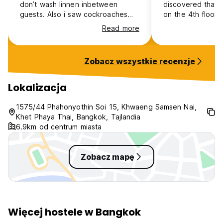
don’t wash linnen inbetween
discovered that 
guests. Also i saw cockroaches
on the 4th floor
(multiple) running around at the
dorm door didn't
Read more
first floor
mediocre, the st
indifferent, the 
hairball clogged
Zobacz wszystkie recenzje
the same trash sa
for 3 straight days. You ca
much better for t
Lokalizacja
1575/44 Phahonyothin Soi 15, Khwaeng Samsen Nai,
Khet Phaya Thai, Bangkok, Tajlandia
6.9km od centrum miasta
Zobacz mapę
Więcej hostele w Bangkok