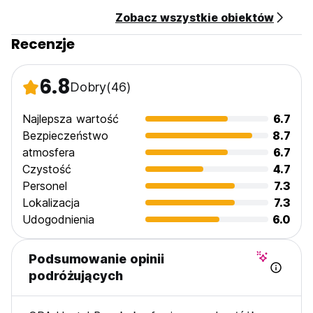
dokumentu tożsamości ze zdjęciem oraz karty kredytowej.
Zobacz wszystkie obiektów
Wszystkie życzenia specjalne realizowane są w zależności
od dostępności i mogą podlegać dodatkowym opłatom.
Recenzje
(Auto-translated from original language)
6.8
Dobry
(46)
Najlepsza wartość
6.7
Bezpieczeństwo
8.7
atmosfera
6.7
Czystość
4.7
Personel
7.3
Lokalizacja
7.3
Udogodnienia
6.0
Podsumowanie opinii
podróżujących