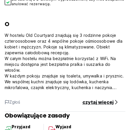
anulować rezerwację.
O
W hostelu Old Courtyard znajdują się 3 rodzinne pokoje
czteroosobowe oraz 4 wspólne pokoje ośmioosobowe dla
kobiet i mężczyzn. Pokoje są klimatyzowane. Obiekt
zapewnia całodobową recepcję.
W całym hostelu można bezpłatnie korzystać z WiFi. Na
miejscu dostępna jest bezpłatna pralka i suszarka do
włosów.
W każdym pokoju znajduje się toaleta, umywalka i prysznic.
We wspólnej kuchni znajduje się lodówka, kuchenka
mikrofalowa, czajnik elektryczny, kuchenka i naczynia.
Hostel Old Courtyard położony jest 2,5 km od Teatru Opery
i Baletu w Odessie oraz 2,5 km od ulicy Deribasovskaya.
czytaj więcej
Zgłoś
Odległość od pomnika księcia de Richelieu wynosi 2,8 km, a
od portu w Odessie - 3,5 km. Najbliższe lotnisko,
Obowiązujące zasady
międzynarodowy port lotniczy Odessa, znajduje się 6 km od
obiektu, a odległość od dworca kolejowego w Odessie
Przyjazd
Wyjazd
wynosi 0,5 km.