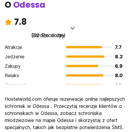
O
Odessa
7.8
Bardzo dobry
(62 Recenzje)
Atrakcje
7.7
Jedzenie
8.2
Zakupy
6.9
Relaks
8.0
Transport
7.6
Zwiedzanie
7.7
Hostelworld.com oferuje rezerwacje online najlepszych
Kultura
8.2
schronisk w Odessa . Przeczytaj recenzje klientów o
Imprezy
schroniskach w Odessa, zobacz schroniska
7.6
młodzieżowe na mapie Odessa i skorzystaj z ofert
Najlepsza wartość
8.0
specjalnych, takich jak bezpłatne potwierdzenia SMS.