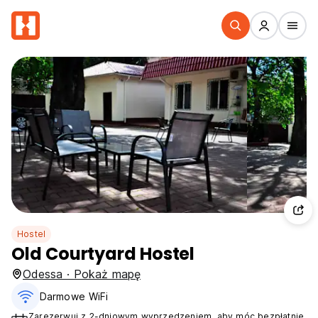
Hostel
Old Courtyard Hostel
Odessa · Pokaż mapę
Darmowe WiFi
Zarezerwuj z 2-dniowym wyprzedzeniem, aby móc bezpłatnie