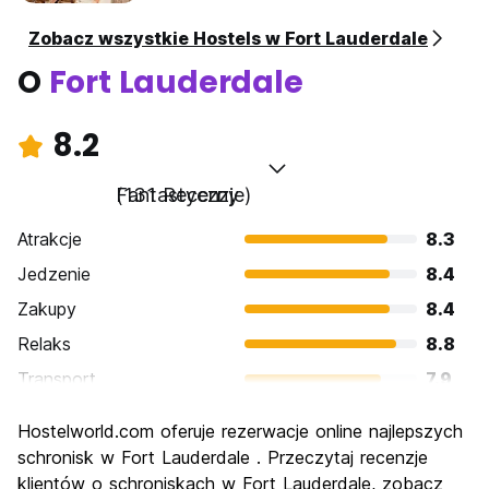
Zobacz wszystkie Hostels w Fort Lauderdale
O
Fort Lauderdale
8.2
Fantastyczny
(131 Recenzje)
Atrakcje
8.3
Jedzenie
8.4
Zakupy
8.4
Relaks
8.8
Transport
7.9
Zwiedzanie
8.0
Hostelworld.com oferuje rezerwacje online najlepszych
Kultura
7.6
schronisk w Fort Lauderdale . Przeczytaj recenzje
Imprezy
klientów o schroniskach w Fort Lauderdale, zobacz
8.2