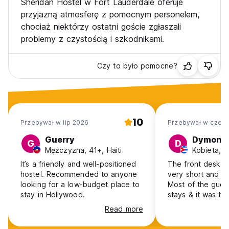
Sheridan Hostel w Fort Lauderdale oferuje
udogodnień 3 USD za osobę za noc zostanie naliczona po
przyjazną atmosferę z pomocnym personelem,
przyjeździe.
chociaż niektórzy ostatni goście zgłaszali
Informacje ogólne:
problemy z czystością i szkodnikami.
Godziny otwarcia recepcji: 10:00 - 11:30.
Godzina policyjna o 23:00. W pokojach wieloosobowych nie
mogą przebywać dzieci ani zwierzęta. Brak gości.
Czy to było pomocne?
Maksymalny okres pobytu wynosi 7 dni.
Łóżka przydzielane są po przyjeździe. Dolne łóżko może
być oferowane za dodatkową opłatą.
Odległości:
0,2 ml do - supermarket, restauracje, Starbucks, bank,
10
sklepy.
Przebywał w lip 2026
Przebywał w cze 2
1,3 ml do plaży i parków w Hollywood,
Guerry
Dymond
G
D
1,5 ml do restauracji w centrum Hollywood.
Mężczyzna, 41+, Haiti
Kobieta, 
7 ml do Los Olas Blvd Fort Lauderdale
7 ml do - Miami Beach, Aventura Mall
It’s a friendly and well-positioned
The front desk re
6 ml do centrum miasta Fort Lauderdale
hostel. Recommended to anyone
very short and n
6 ml do lotniska Ft Lauderdale (FLL) i portu wycieczkowego
looking for a low-budget place to
Most of the gues
Everglades
stay in Hollywood.
stays & it was t
18 ml do lotniska Miami (MIA) (Auto-translated from original
my liking. The s
Read more
language)
were mostly clea
better… I did not 