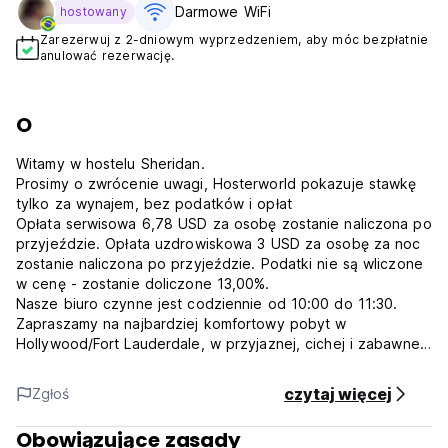
Darmowe WiFi
hostowany
Zarezerwuj z 2-dniowym wyprzedzeniem, aby móc bezpłatnie
anulować rezerwację.
O
Witamy w hostelu Sheridan.
Prosimy o zwrócenie uwagi, Hosterworld pokazuje stawkę
tylko za wynajem, bez podatków i opłat
Opłata serwisowa 6,78 USD za osobę zostanie naliczona po
przyjeździe. Opłata uzdrowiskowa 3 USD za osobę za noc
zostanie naliczona po przyjeździe. Podatki nie są wliczone
w cenę - zostanie doliczone 13,00%.
Nasze biuro czynne jest codziennie od 10:00 do 11:30.
Zapraszamy na najbardziej komfortowy pobyt w
Hollywood/Fort Lauderdale, w przyjaznej, cichej i zabawnej
atmosferze. W hostelu Sheridan wszystkie obiekty zostały
niedawno odnowione w 2018 roku. Teren i ogród są pięknie
czytaj więcej
Zgłoś
zagospodarowane. Jednostki nienagannie urządzone.
Zapraszamy podróżujących samotnie i pobyty grupowe.
Obowiązujące zasady
Żadnych gości dozwolone.