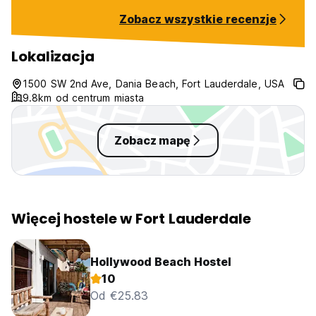
cleanest here wo
Zobacz wszystkie recenzje
again… if you ha
choice this plac
sleep there’s at l
Lokalizacja
the beds and loc
1500 SW 2nd Ave, Dania Beach, Fort Lauderdale, USA
9.8km od centrum miasta
Zobacz mapę
Więcej hostele w Fort Lauderdale
Hollywood Beach Hostel
10
Od €25.83