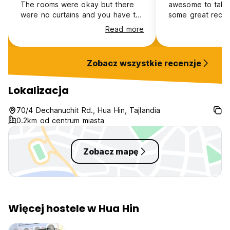
The rooms were okay but there
awesome to talk 
were no curtains and you have to
some great reco
walk through another room to get
the area. My friend and I stayed
Read more
to yours which is slightly weird.
for two nights a
The staff were friendly and
third, the hostel 
welcoming.
the same street a
Zobacz wszystkie recenzje
market, we thoro
our stay and hop
soon!
Lokalizacja
70/4 Dechanuchit Rd., Hua Hin, Tajlandia
0.2km od centrum miasta
Zobacz mapę
Więcej hostele w Hua Hin