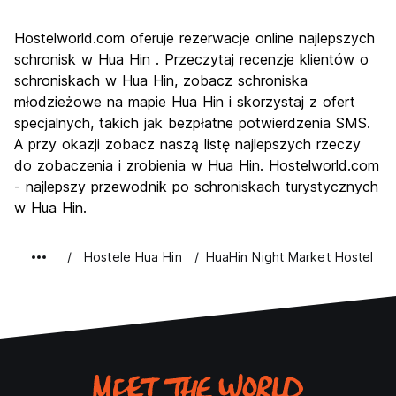
Zwiedzanie
6.8
Hostelworld.com oferuje rezerwacje online najlepszych
Kultura
6.8
schronisk w Hua Hin . Przeczytaj recenzje klientów o
Imprezy
schroniskach w Hua Hin, zobacz schroniska
6.5
młodzieżowe na mapie Hua Hin i skorzystaj z ofert
Najlepsza wartość
7.7
specjalnych, takich jak bezpłatne potwierdzenia SMS.
A przy okazji zobacz naszą listę najlepszych rzeczy
do zobaczenia i zrobienia w Hua Hin. Hostelworld.com
- najlepszy przewodnik po schroniskach turystycznych
w Hua Hin.
Hostele Hua Hin
HuaHin Night Market Hostel