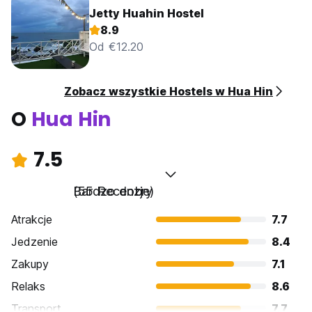
Jetty Huahin Hostel
8.9
Od €12.20
Zobacz wszystkie Hostels w Hua Hin
O
Hua Hin
7.5
Bardzo dobry
(55 Recenzje)
Atrakcje
7.7
Jedzenie
8.4
Zakupy
7.1
Relaks
8.6
Transport
7.7