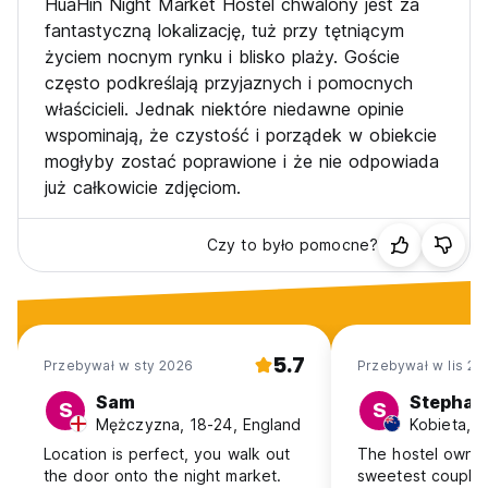
HuaHin Night Market Hostel chwalony jest za
fantastyczną lokalizację, tuż przy tętniącym
życiem nocnym rynku i blisko plaży. Goście
często podkreślają przyjaznych i pomocnych
właścicieli. Jednak niektóre niedawne opinie
wspominają, że czystość i porządek w obiekcie
mogłyby zostać poprawione i że nie odpowiada
już całkowicie zdjęciom.
Czy to było pomocne?
5.7
Przebywał w sty 2026
Przebywał w lis 20
Sam
Stephan
S
S
Mężczyzna, 18-24, England
Location is perfect, you walk out
The hostel owner
the door onto the night market.
sweetest couple