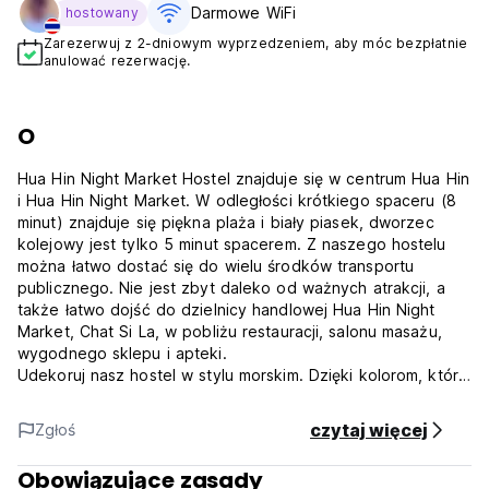
Darmowe WiFi
hostowany
Zarezerwuj z 2-dniowym wyprzedzeniem, aby móc bezpłatnie
anulować rezerwację.
O
Hua Hin Night Market Hostel znajduje się w centrum Hua Hin
i Hua Hin Night Market. W odległości krótkiego spaceru (8
minut) znajduje się piękna plaża i biały piasek, dworzec
kolejowy jest tylko 5 minut spacerem. Z naszego hostelu
można łatwo dostać się do wielu środków transportu
publicznego. Nie jest zbyt daleko od ważnych atrakcji, a
także łatwo dojść do dzielnicy handlowej Hua Hin Night
Market, Chat Si La, w pobliżu restauracji, salonu masażu,
wygodnego sklepu i apteki.
Udekoruj nasz hostel w stylu morskim. Dzięki kolorom, które
oddają naturalne piękno i czystość, takim jak niebieski, biały
i żółty, projekt sprawia, że czujesz się zrelaksowany,
czytaj więcej
Zgłoś
chłodny i ciepły. Który jest urok Hua Hin.
Zapewniamy komfortowe pokoje są:
Obowiązujące zasady
Dormitorium mieszane (AC) z 4 łóżkami