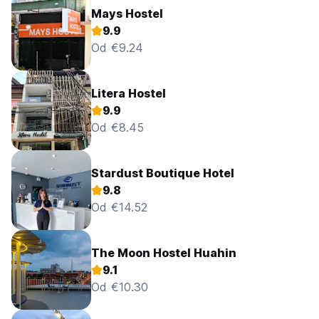
Mays Hostel
9.9
Od €9.24
Litera Hostel
9.9
Od €8.45
Stardust Boutique Hotel
9.8
Od €14.52
The Moon Hostel Huahin
9.1
Od €10.30