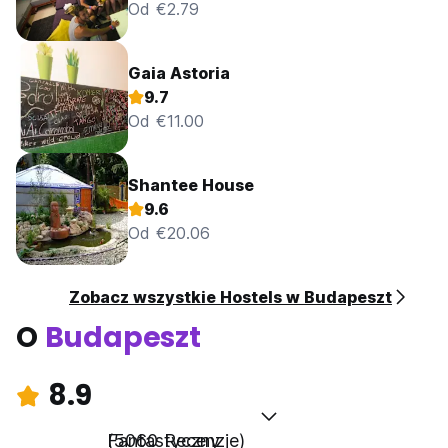
Od €2.79
Gaia Astoria
9.7
Od €11.00
Shantee House
9.6
Od €20.06
Zobacz wszystkie Hostels w Budapeszt
O
Budapeszt
8.9
Fantastyczny
(5060 Recenzje)