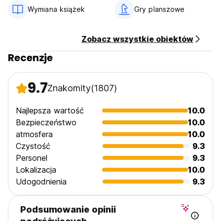
Prosimy o wcześniejsze poinformowanie obiektu o
Wymiana książek
Gry planszowe
planowanej godzinie przyjazdu.
-Bezpłatna wycieczka po mieście każdego dnia
-bezpłatna mapa
Zobacz wszystkie obiektów
-Bezpłatna przechowalnia bagażu
Czekamy na Ciebie!!! (Auto-translated from original
Recenzje
language)
9.7
Znakomity
(1807)
Najlepsza wartość
10.0
Bezpieczeństwo
10.0
atmosfera
10.0
Czystość
9.3
Personel
9.3
Lokalizacja
10.0
Udogodnienia
9.3
Podsumowanie opinii