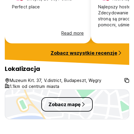
Perfect place
Najlepszy hostel
Zdecydowanie na
stroną są pracow
pomocni, uśmiechn
empatii. Jesli wroce do
Read more
Budapesztu, to t
Zobacz wszystkie recenzje
Lokalizacja
Muzeum Krt. 37, V.district, Budapeszt, Węgry
1.1km od centrum miasta
Zobacz mapę