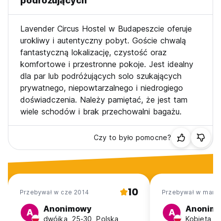
podróżujących
Lavender Circus Hostel w Budapeszcie oferuje
urokliwy i autentyczny pobyt. Goście chwalą
fantastyczną lokalizację, czystość oraz
komfortowe i przestronne pokoje. Jest idealny
dla par lub podróżujących solo szukających
prywatnego, niepowtarzalnego i niedrogiego
doświadczenia. Należy pamiętać, że jest tam
wiele schodów i brak przechowalni bagażu.
Czy to było pomocne?
10
Przebywał w cze 2014
Przebywał w mar 2
Anonimowy
Anonim
A
A
dwójka, 25-30, Polska
Kobieta, 2