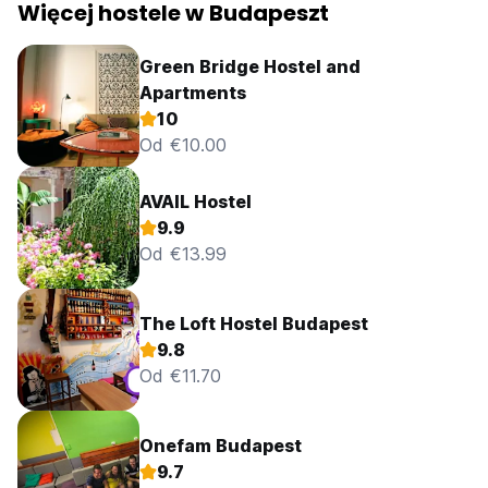
Więcej hostele w Budapeszt
Green Bridge Hostel and
Apartments
10
Od €10.00
AVAIL Hostel
9.9
Od €13.99
The Loft Hostel Budapest
9.8
Od €11.70
Onefam Budapest
9.7