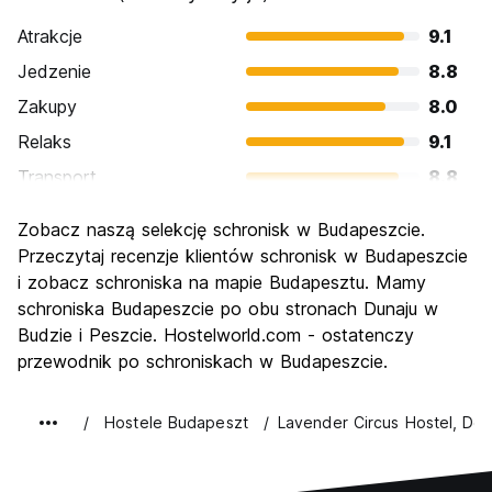
Atrakcje
9.1
Jedzenie
8.8
Zakupy
8.0
Relaks
9.1
Transport
8.8
Zwiedzanie
9.3
Zobacz naszą selekcję schronisk w Budapeszcie.
Kultura
9.3
Przeczytaj recenzje klientów schronisk w Budapeszcie
Imprezy
i zobacz schroniska na mapie Budapesztu. Mamy
8.9
schroniska Budapeszcie po obu stronach Dunaju w
Najlepsza wartość
9.1
Budzie i Peszcie. Hostelworld.com - ostatenczy
przewodnik po schroniskach w Budapeszcie.
Hostele Budapeszt
Lavender Circus Hostel, Dou