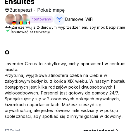
Ensuites
Budapeszt · Pokaż mapę
Darmowe WiFi
hostowany
Zarezerwuj z 2-dniowym wyprzedzeniem, aby móc bezpłatnie
anulować rezerwację.
O
Lavender Circus to zabytkowy, cichy apartament w centrum
miasta.
Przytulna, wyjątkowa atmosfera czeka na Ciebie w
zabytkowym budynku z końca XIX wieku. W naszym hostelu
dostępnych jest kilka rodzajów pokoi dwuosobowych i
wieloosobowych. Personel jest gotowy do pomocy 24/7.
Specjalizujemy się w 2-osobowych pokojach prywatnych,
łazienkach i apartamentach. Możesz cieszyć się
prywatnością, ale jesteś również mile widziany w pokoju
społeczności, aby spotkać się z innymi gośćmi w dowolnym
momencie. Wszystkie pokoje mają własny, indywidualny
charakter zaprojektowany przez grafików, malarzy i
Zgłoś