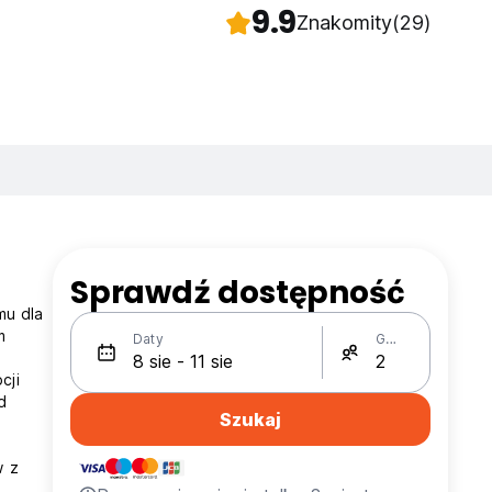
9.9
Znakomity
(29)
Sprawdź dostępność
mu dla
m
Daty
Gości
cji
d
Szukaj
w z