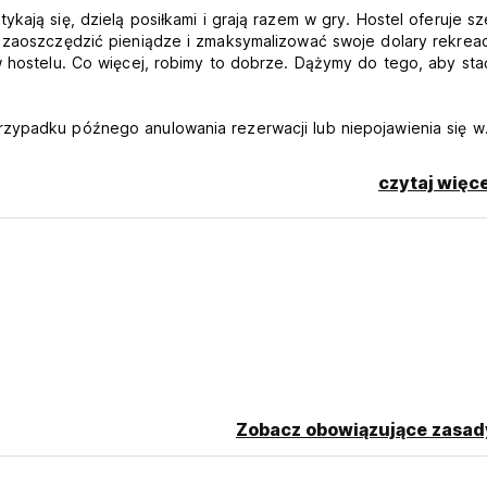
kają się, dzielą posiłkami i grają razem w gry. Hostel oferuje s
ą zaoszczędzić pieniądze i zmaksymalizować swoje dolary rekreac
w hostelu. Co więcej, robimy to dobrze. Dążymy do tego, aby sta
rzypadku późnego anulowania rezerwacji lub niepojawienia się w
 pobytu.
czytaj więce
ania w wysokości 3,66 USD za osobę za noc.
guage)
Zobacz obowiązujące zasad