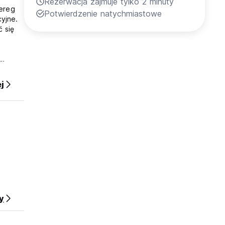
Rezerwacja zajmuje tylko 2 minuty
zereg
Potwierdzenie natychmiastowe
yjne.
ć się
j
y