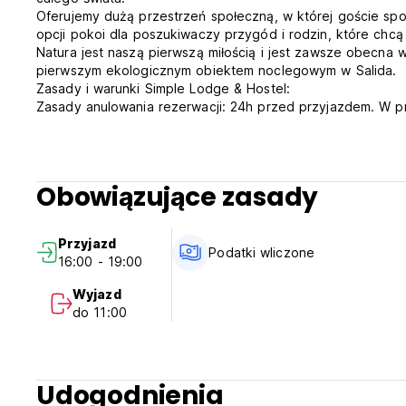
Oferujemy dużą przestrzeń społeczną, w której goście spoty
opcji pokoi dla poszukiwaczy przygód i rodzin, które chc
Natura jest naszą pierwszą miłością i jest zawsze obecna 
pierwszym ekologicznym obiektem noclegowym w Salida.
Zasady i warunki Simple Lodge & Hostel:
Zasady anulowania rezerwacji: 24h przed przyjazdem. W p
obiekcie Gość zostanie obciążony opłatą za pierwszą noc
Zameldowanie od 16:00 do 19:00 .
Wymeldowanie od 00:00 do 11:00 .
Płatność po przyjeździe kartą kredytową lub debetową.
Obowiązujące zasady
Podatki nie są wliczone w cenę - 9,80%
Podatki nie są wliczone w cenę - podatek od zakwaterow
Śniadanie nie jest wliczone w cenę.
Przyjazd
Ogólne:
Podatki wliczone
16:00 - 19:00
Recepcja: od 12:00 do 20:00
Brak godziny policyjnej. (Auto-translated from original lan
Wyjazd
do 11:00
Udogodnienia