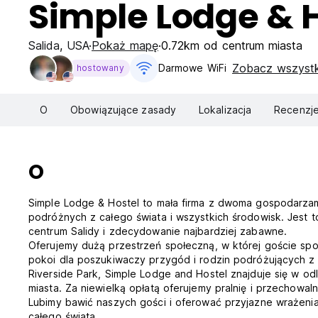
Simple Lodge & 
Salida
,
USA
Pokaż mapę
0.72km od centrum miasta
Zobacz wszystk
Darmowe WiFi
hostowany
O
Obowiązujące zasady
Lokalizacja
Recenzj
O
Simple Lodge & Hostel to mała firma z dwoma gospodarzam
podróżnych z całego świata i wszystkich środowisk. Jest
centrum Salidy i zdecydowanie najbardziej zabawne.
Oferujemy dużą przestrzeń społeczną, w której goście spotyk
pokoi dla poszukiwaczy przygód i rodzin podróżujących 
Riverside Park, Simple Lodge and Hostel znajduje się w o
miasta. Za niewielką opłatą oferujemy pralnię i przechowal
Lubimy bawić naszych gości i oferować przyjazne wrażeni
całego świata.