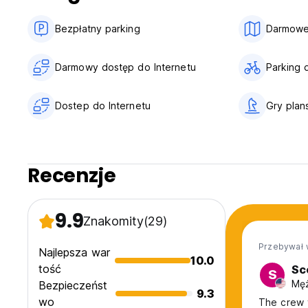
Bezpłatny parking
Darmowe
Darmowy dostęp do Internetu
Parking 
Dostep do Internetu
Gry pla
Recenzje
9.9
Znakomity
(29)
Przebywał 
Najlepsza war
10.0
tość
Sc
S
Męż
Bezpieczeńst
9.3
wo
The crew t