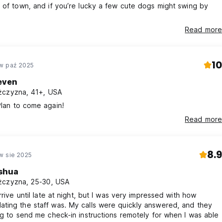
 of town, and if you’re lucky a few cute dogs might swing by
Read more
10
w paź 2025
even
czyzna, 41+, USA
oved it! Plan to come again!
Read more
8.9
w sie 2025
shua
czyzna, 25-30, USA
arrive until late at night, but I was very impressed with how
ting the staff was. My calls were quickly answered, and they
ng to send me check-in instructions remotely for when I was able