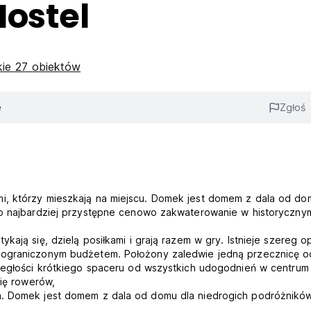
Hostel
ie 27 obiektów
e
Zgłoś
i, którzy mieszkają na miejscu. Domek jest domem z dala od do
 to najbardziej przystępne cenowo zakwaterowanie w historyczny
ają się, dzielą posiłkami i grają razem w gry. Istnieje szereg op
z ograniczonym budżetem. Położony zaledwie jedną przecznicę o
dległości krótkiego spaceru od wszystkich udogodnień w centrum
nię rowerów,
a. Domek jest domem z dala od domu dla niedrogich podróżnikó