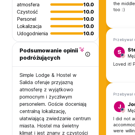
the middle
atmosfera
10.0
too :)
Czystość
10.0
Personel
10.0
Lokalizacja
10.0
Udogodnienia
10.0
Przebywał 
St
Podsumowanie opinii
S
Męż
podróżujących
L
Simple Lodge & Hostel w
Salida oferuje przyjazną
atmosferę z wyjątkowo
Przebywał 
pomocnym i życzliwym
personelem. Goście doceniają
Jo
J
Męż
centralną lokalizację,
ułatwiającą zwiedzanie centrum
I did not 
accommoda
miasta. Hostel ma świetny
were willi
klimat i jest znany z czystości