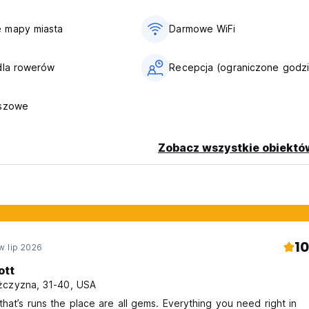
 mapy miasta
Darmowe WiFi
dla rowerów
Recepcja (ograniczone godzi
nszowe
Zobacz wszystkie obiektó
10
w lip 2026
ott
czyzna, 31-40, USA
hat’s runs the place are all gems. Everything you need right in