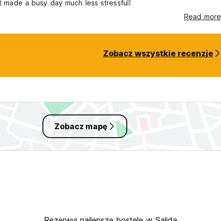
 It made a busy day much less stressful!
Read more
Zobacz wszystkie recenzje
Zobacz mapę
Rezerwuj najlepsze hostele w Salida