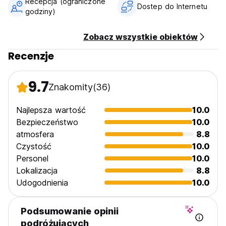
Recepcja (ograniczone
Dostep do Internetu
godziny)
Zobacz wszystkie obiektów
Recenzje
9.7
Znakomity
(36)
Najlepsza wartość
10.0
Bezpieczeństwo
10.0
atmosfera
8.8
Czystość
10.0
Personel
10.0
Lokalizacja
8.8
Udogodnienia
10.0
Podsumowanie opinii
podróżujących