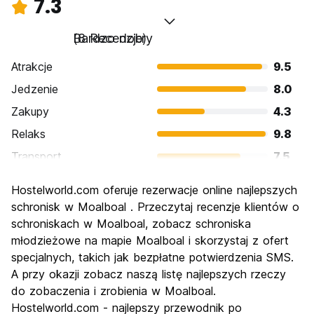
7.3
Bardzo dobry
(8 Recenzje)
Atrakcje
9.5
Jedzenie
8.0
Zakupy
4.3
Relaks
9.8
Transport
7.5
Zwiedzanie
5.8
Hostelworld.com oferuje rezerwacje online najlepszych
Kultura
6.3
schronisk w Moalboal . Przeczytaj recenzje klientów o
Imprezy
schroniskach w Moalboal, zobacz schroniska
6.0
młodzieżowe na mapie Moalboal i skorzystaj z ofert
Najlepsza wartość
8.5
specjalnych, takich jak bezpłatne potwierdzenia SMS.
A przy okazji zobacz naszą listę najlepszych rzeczy
do zobaczenia i zrobienia w Moalboal.
Hostelworld.com - najlepszy przewodnik po