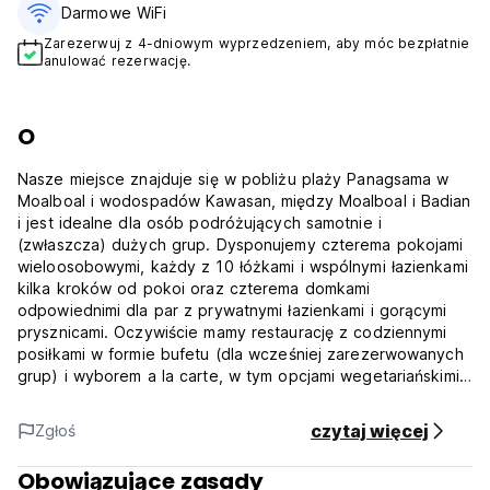
Darmowe WiFi
Zarezerwuj z 4-dniowym wyprzedzeniem, aby móc bezpłatnie
anulować rezerwację.
O
Nasze miejsce znajduje się w pobliżu plaży Panagsama w
Moalboal i wodospadów Kawasan, między Moalboal i Badian
i jest idealne dla osób podróżujących samotnie i
(zwłaszcza) dużych grup. Dysponujemy czterema pokojami
wieloosobowymi, każdy z 10 łóżkami i wspólnymi łazienkami
kilka kroków od pokoi oraz czterema domkami
odpowiednimi dla par z prywatnymi łazienkami i gorącymi
prysznicami. Oczywiście mamy restaurację z codziennymi
posiłkami w formie bufetu (dla wcześniej zarezerwowanych
grup) i wyborem a la carte, w tym opcjami wegetariańskimi
z naciskiem na dania kuchni filipińskiej i Cebuano
Nasze zajęcia obejmują pływanie na desce z wiosłem, kajaki
czytaj więcej
Zgłoś
morskie i eksplorację namorzynów na miejscu oraz
wycieczki przygodowe do lokalnych kanionów i gór za
Obowiązujące zasady
pośrednictwem naszych partnerów.