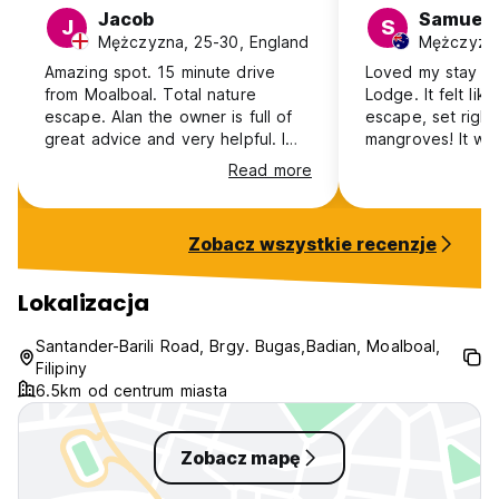
Jacob
Samuel
J
S
Mężczyzna, 25-30, England
Mężczyzna,
Amazing spot. 15 minute drive
Loved my stay a
from Moalboal. Total nature
Lodge. It felt li
escape. Alan the owner is full of
escape, set right
great advice and very helpful. I
mangroves! It wa
will say that it’s not really a hostel
refreshing chang
Read more
and more of a retreat, but fully
Moalboal. The st
worth booking if you want a
were incredibly k
couple quiet days in nature.
you could tell th
Zobacz wszystkie recenzje
cared for not jus
environment! The
restaurant was gr
Lokalizacja
downsides were 
curtains on beds
Santander-Barili Road, Brgy. Bugas,Badian, Moalboal,
distance from tow
Filipiny
trade-off for a qu
6.5km od centrum miasta
stay. Highly rec
Zobacz mapę