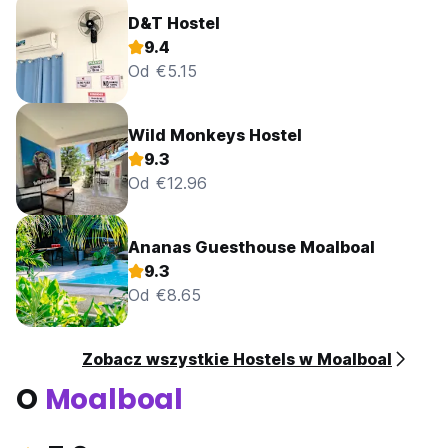
D&T Hostel
9.4
Od €5.15
Wild Monkeys Hostel
9.3
Od €12.96
Ananas Guesthouse Moalboal
9.3
Od €8.65
Zobacz wszystkie Hostels w Moalboal
O
Moalboal