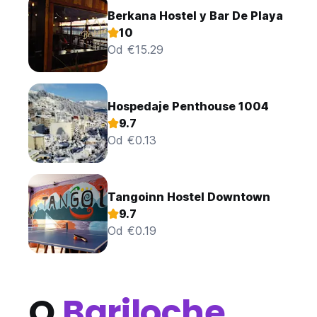
Berkana Hostel y Bar De Playa
10
Od €15.29
Hospedaje Penthouse 1004
9.7
Od €0.13
Tangoinn Hostel Downtown
9.7
Od €0.19
O
Bariloche