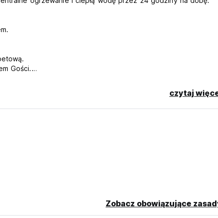
centralne ogrzewanie i ciepłą wodę przez 24 godziny na dobę.
em.
betową.
em Gości.
za okazaniem paszportu lub dokumentu tożsamości.
czytaj więce
rom original language)
Zobacz obowiązujące zasad