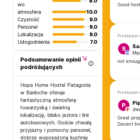
8.0
wo
Good hoste
atmosfera
10.0
Czystość
9.0
Personel
9.0
Lokalizacja
9.0
Przebywał 
Udogodnienia
7.0
Sa
S
Męż
Podsumowanie opinii
not enough
podróżujących
Hopa Home Hostel Patagonia
w Bariloche oferuje
Przebywał 
fantastyczną atmosferę
Pi
P
towarzyską i świetną
dwó
lokalizację, blisko jeziora i linii
Great prop
autobusowych. Goście chwalą
Decent br
przyjazny i pomocny personel,
dobrze wyposażoną kuchnię