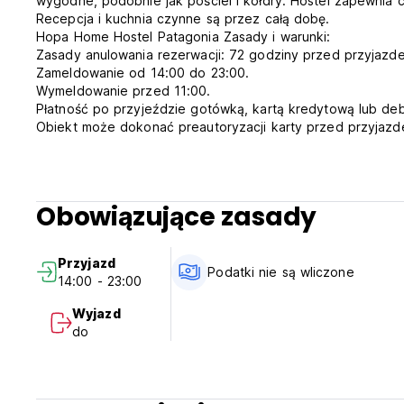
wygodne, podobnie jak pościel i kołdry. Hostel zapewnia 
Recepcja i kuchnia czynne są przez całą dobę.
Hopa Home Hostel Patagonia Zasady i warunki:
Zasady anulowania rezerwacji: 72 godziny przed przyjazd
Zameldowanie od 14:00 do 23:00.
Wymeldowanie przed 11:00.
Płatność po przyjeździe gotówką, kartą kredytową lub de
Obiekt może dokonać preautoryzacji karty przed przyjazd
Podatki nie są wliczone w cenę. 21% IVA.
Obcokrajowcy niebędący rezydentami nie płacą podatków 
Śniadanie wliczone w cenę.
Ogólne:
Obowiązujące zasady
24-godzinna recepcja.
Brak godziny policyjnej.
Maksymalny okres pobytu wynosi 14 dni. (Auto-translated f
Przyjazd
Podatki nie są wliczone
14:00 - 23:00
Wyjazd
do