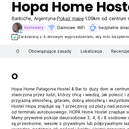
Hopa Home Host
Bariloche
,
Argentyna
Pokaż mapę
1.09km od centrum 
Darmowe WiFi
bezpłatne śniad
hostowany
Zarezerwuj z 4-dniowym wyprzedzeniem, aby móc bezpłatnie
O
Obowiązujące zasady
Lokalizacja
Recenzj
O
Hopa Home Patagonia Hostel & Bar to duży dom w centrum B
stworzona przez ludzi, którzy chcą i wiedzą, jak polecić 
przyjazną atmosferą, gitarami, dobrą atmosferą i wszystki
Hostel Hopa znajduje się 1 przecznicę od plaży nad jezior
od terminalu autobusowego. HOPA Home Hostel znajduje się
Mamy prywatne pokoje dwuosobowe 3, 4, 6 i 8 osobowe 
są przestronne, wesołe z prywatnymi lub półprywatnymi ła