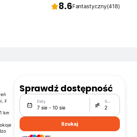
8.6
Fantastyczny
(418)
Sprawdź dostępność
zeń
u, z
Daty
Gości
 1 km
Szukaj
okoje
dzo