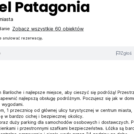
el Patagonia
miasta
Zobacz wszystkie 60 obiektów
anie‎
 anulować rezerwację.
e
Zgłoś
ariloche i najlepsze miejsce, aby cieszyć się podróżą! Przestr
i zapewnić najlepszą obsługę podróżnym. Poczujesz się jak w dom
mi wygodami.
em, 1 przecznicę od głównej ulicy turystycznej w centrum miasta,
 w bardzo cichej i bezpiecznej okolicy.
oraz duży parking dla samochodów osobowych i dostawczych. P
zienkami i przestronnymi szafkami bezpieczeństwa. Łóżka są bar