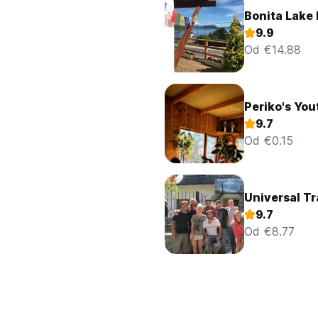
Bonita Lake
9.9
Od €14.88
Periko's You
9.7
Od €0.15
Universal Tr
9.7
Od €8.77