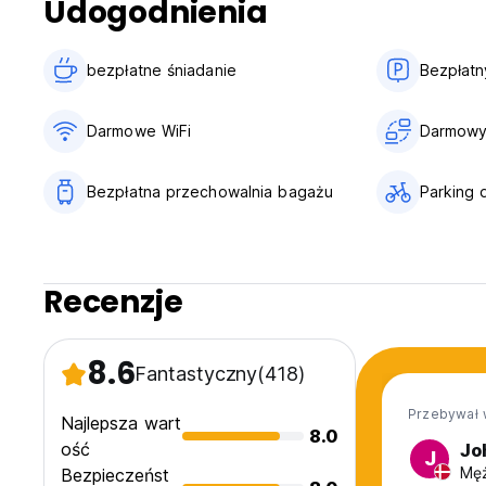
Udogodnienia
bezpłatne śniadanie‎
Bezpłatn
Darmowe WiFi
Darmowy 
Bezpłatna przechowalnia bagażu
Parking 
Recenzje
8.6
Fantastyczny
(418)
Przebywał 
Najlepsza wart
8.0
ość
Jo
J
Męż
Bezpieczeńst