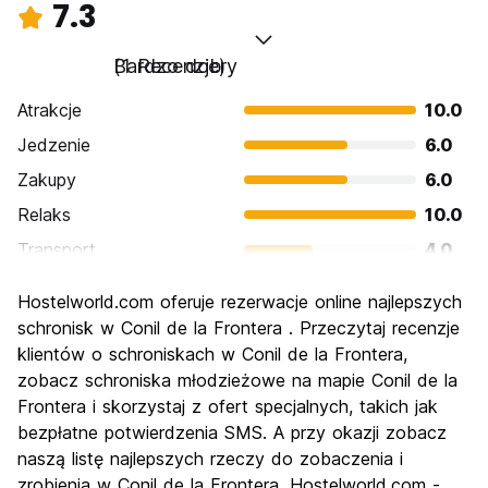
7.3
Bardzo dobry
(1 Recenzje)
Atrakcje
10.0
Jedzenie
6.0
Zakupy
6.0
Relaks
10.0
Transport
4.0
Zwiedzanie
6.0
Hostelworld.com oferuje rezerwacje online najlepszych
Kultura
6.0
schronisk w Conil de la Frontera . Przeczytaj recenzje
Imprezy
klientów o schroniskach w Conil de la Frontera,
10.0
zobacz schroniska młodzieżowe na mapie Conil de la
Najlepsza wartość
8.0
Frontera i skorzystaj z ofert specjalnych, takich jak
bezpłatne potwierdzenia SMS. A przy okazji zobacz
naszą listę najlepszych rzeczy do zobaczenia i
zrobienia w Conil de la Frontera. Hostelworld.com -