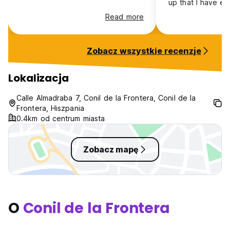
up that I have e
anywhere in the 
Read more
is close to the b
town. I highly re
Zobacz wszystkie recenzje
Lokalizacja
Calle Almadraba 7, Conil de la Frontera, Conil de la
Frontera, Hiszpania
0.4km od centrum miasta
Zobacz mapę
O
Conil de la Frontera