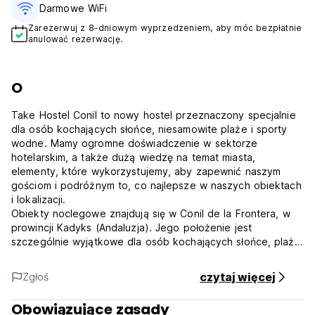
Darmowe WiFi
Zarezerwuj z 8-dniowym wyprzedzeniem, aby móc bezpłatnie
anulować rezerwację.
O
Take Hostel Conil to nowy hostel przeznaczony specjalnie
dla osób kochających słońce, niesamowite plaże i sporty
wodne. Mamy ogromne doświadczenie w sektorze
hotelarskim, a także dużą wiedzę na temat miasta,
elementy, które wykorzystujemy, aby zapewnić naszym
gościom i podróżnym to, co najlepsze w naszych obiektach
i lokalizacji.
Obiekty noclegowe znajdują się w Conil de la Frontera, w
prowincji Kadyks (Andaluzja). Jego położenie jest
szczególnie wyjątkowe dla osób kochających słońce, plażę
i sporty wodne, takie jak kitesurfing, surfing, windsurfing i
inne aktywności.
czytaj więcej
Zgłoś
Take Hostel Conil posiada siedem różnych typów pokoi
mogących pomieścić 40 osób. Pokoje są następujące: 4
Obowiązujące zasady
pokoje o pojemności dla maksymalnie czterech osób (dwa