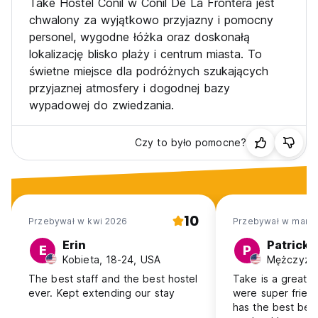
Take Hostel Conil w Conil De La Frontera jest
chwalony za wyjątkowo przyjazny i pomocny
personel, wygodne łóżka oraz doskonałą
lokalizację blisko plaży i centrum miasta. To
świetne miejsce dla podróżnych szukających
przyjaznej atmosfery i dogodnej bazy
wypadowej do zwiedzania.
Czy to było pomocne?
10
Przebywał w kwi 2026
Przebywał w mar 
Erin
Patrick
E
P
Kobieta, 18-24, USA
Mężczyzna
The best staff and the best hostel
Take is a great h
ever. Kept extending our stay
were super friendl
has the best bed