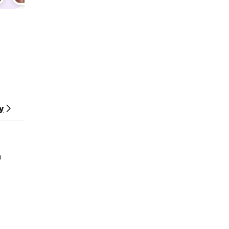
uto-
y
u