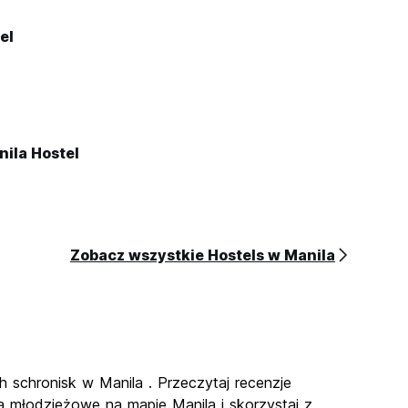
el
nila Hostel
Zobacz wszystkie Hostels w Manila
h schronisk w Manila . Przeczytaj recenzje
a młodzieżowe na mapie Manila i skorzystaj z