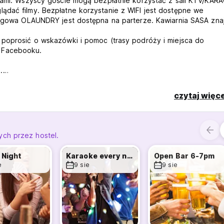
ńcami. Wszyscy goście mogą bezpłatnie korzystać z sali KTV/KAR
ądać filmy. Bezpłatne korzystanie z WIFI jest dostępne we
wa OLAUNDRY jest dostępna na parterze. Kawiarnia SASA znaj
 poprosić o wskazówki i pomoc (trasy podróży i miejsca do
 Facebooku.
.
0. Wymeldowanie następuje o godzinie 12:00 w południe. Wcześn
czytaj więce
y tożsamości oraz kartę szczepień.
ch przez hostel.
Night
Karaoke every night
Open Bar 6-7pm
rz hostelu. Za wnoszenie napojów alkoholowych pobierana jest
e
9 sie
9 sie
SD, który podlega zwrotowi w momencie wymeldowania, gdy klu
.