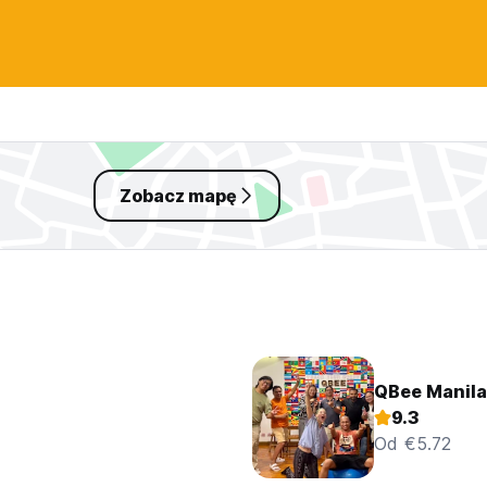
Zobacz mapę
QBee Manila 
9.3
Od €5.72