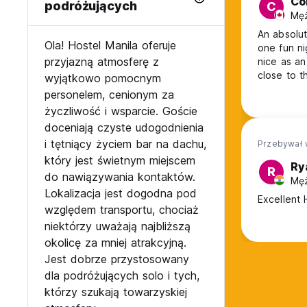
Co
podróżujących
C
Męż
An absolut
Ola! Hostel Manila oferuje
one fun ni
przyjazną atmosferę z
nice as an
close to th
wyjątkowo pomocnym
south east
personelem, cenionym za
home srunk
życzliwość i wsparcie. Goście
memories 
doceniają czyste udogodnienia
i tętniący życiem bar na dachu,
Przebywał 
który jest świetnym miejscem
Ry
R
do nawiązywania kontaktów.
Męż
Lokalizacja jest dogodna pod
Excellent 
względem transportu, chociaż
niektórzy uważają najbliższą
okolicę za mniej atrakcyjną.
Jest dobrze przystosowany
dla podróżujących solo i tych,
którzy szukają towarzyskiej