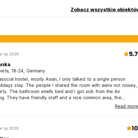
Zobacz wszystkie obiektó
5.7
w lip 2026
anka
ieta, 18-24, Germany
 asocial hostel, mostly Asian, I only talked to a single person
4days stay. The people I shared the room with were not noisey,
irty. The bathroom smells bed and I got sick from the Air
ng. They have friendly staff and a nice common area, the
ace is also very good quality! The beds are comfortable tho.
Read more
10
w lip 2026