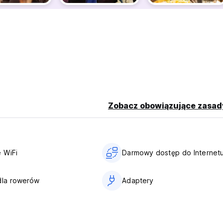
USD. Depozyt w wysokości 200 USD podlega zwrotowi w momencie
y, a depozyt w wysokości 50 USD stanowi opłatę za wynajem. (A
Zobacz obowiązujące zasad
 WiFi
Darmowy dostęp do Internet
dla rowerów
Adaptery