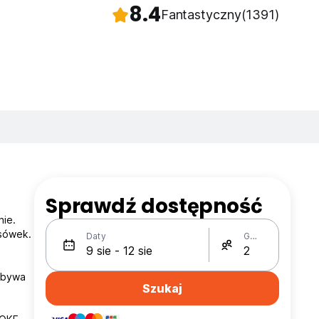
8.4
Fantastyczny
(1391)
Sprawdź dostępność
nie.
ksówek.
Daty
Gości
odbywa
Szukaj