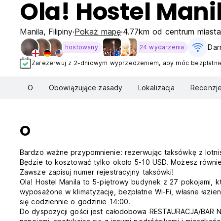
Ola! Hostel Mani
Manila
,
Filipiny
Pokaż mapę
4.77km od centrum miasta
Dar
hostowany
24 wydarzenia
Zarezerwuj z 2-dniowym wyprzedzeniem, aby móc bezpłatnie
O
Obowiązujące zasady
Lokalizacja
Recenzj
O
Bardzo ważne przypomnienie: rezerwując taksówkę z lotnis
Będzie to kosztować tylko około 5-10 USD. Możesz również
Zawsze zapisuj numer rejestracyjny taksówki!
Ola! Hostel Manila to 5-piętrowy budynek z 27 pokojami,
wyposażone w klimatyzację, bezpłatne Wi-Fi, własne łazie
się codziennie o godzinie 14:00.
Do dyspozycji gości jest całodobowa RESTAURACJA/BAR N