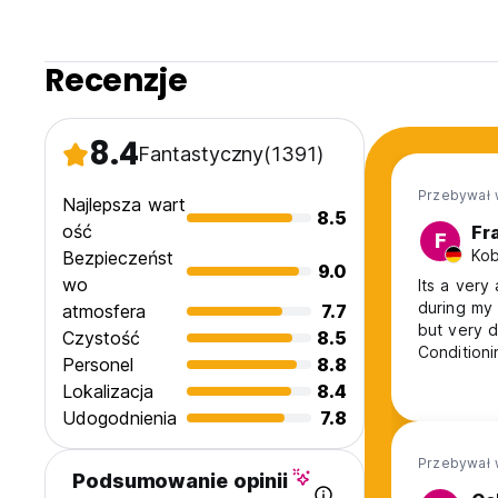
Recenzje
8.4
Fantastyczny
(1391)
Przebywał 
Najlepsza wart
8.5
ość
Fr
F
Kob
Bezpieczeńst
9.0
wo
Its a very
during my 
atmosfera
7.7
but very d
Czystość
8.5
Conditioni
Personel
8.8
laundry pl
Lokalizacja
8.4
Udogodnienia
7.8
Przebywał 
Podsumowanie opinii