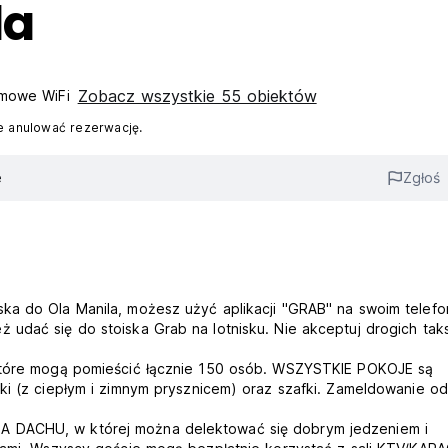
la
Zobacz wszystkie 55 obiektów
mowe WiFi
 anulować rezerwację.
e
Zgłoś
ka do Ola Manila, możesz użyć aplikacji "GRAB" na swoim telefo
 udać się do stoiska Grab na lotnisku. Nie akceptuj drogich ta
 które mogą pomieścić łącznie 150 osób. WSZYSTKIE POKOJE są
nki (z ciepłym i zimnym prysznicem) oraz szafki. Zameldowanie 
A DACHU, w której można delektować się dobrym jedzeniem i