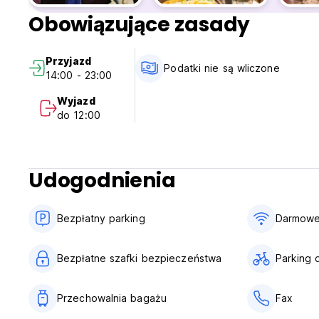
14. Za ręczniki pobierana jest kaucja w wysokości 250 
Obowiązujące zasady
wymeldowania, o ile nie zostaną wyrządzone żadne szkod
translated from original language)
Przyjazd
Podatki nie są wliczone
14:00 - 23:00
Wyjazd
do 12:00
Udogodnienia
Bezpłatny parking
Darmowe
Bezpłatne szafki bezpieczeństwa
Parking 
Przechowalnia bagażu
Fax