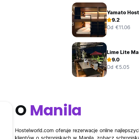
Yamato Host
9.2
Od €11.06
Lime Lite Ma
9.0
Od €5.05
O
Manila
Hostelworld.com oferuje rezerwacje online najlepszyc
klientów o schroniskach w Manila, zobacz schronisk