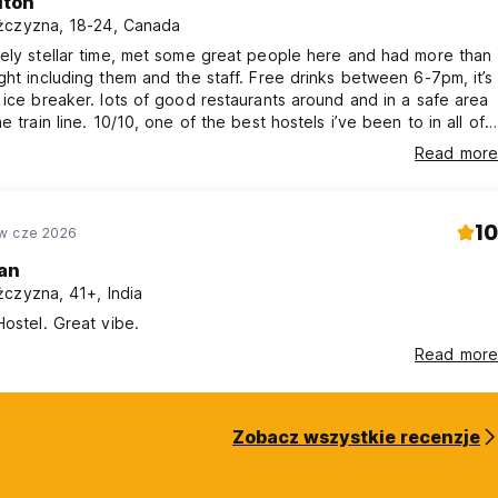
lton
czyzna, 18-24, Canada
ely stellar time, met some great people here and had more than
ght including them and the staff. Free drinks between 6-7pm, it’s
 ice breaker. lots of good restaurants around and in a safe area
e train line. 10/10, one of the best hostels i’ve been to in all of
 asia. Mark is a very nice staff member and one night i came
Read more
 and we watched avatar the last air bender, all around great
and experience. will come again!
10
w cze 2026
an
czyzna, 41+, India
Hostel. Great vibe.
Read more
Zobacz wszystkie recenzje