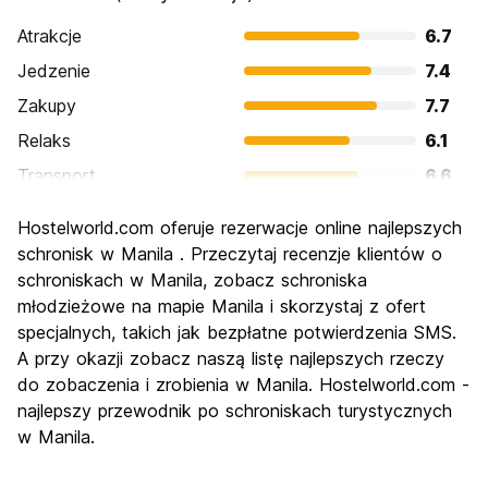
Atrakcje
6.7
Jedzenie
7.4
Zakupy
7.7
Relaks
6.1
Transport
6.6
Zwiedzanie
6.7
Hostelworld.com oferuje rezerwacje online najlepszych
Kultura
7.0
schronisk w Manila . Przeczytaj recenzje klientów o
Imprezy
schroniskach w Manila, zobacz schroniska
7.2
młodzieżowe na mapie Manila i skorzystaj z ofert
Najlepsza wartość
7.3
specjalnych, takich jak bezpłatne potwierdzenia SMS.
A przy okazji zobacz naszą listę najlepszych rzeczy
do zobaczenia i zrobienia w Manila. Hostelworld.com -
najlepszy przewodnik po schroniskach turystycznych
w Manila.