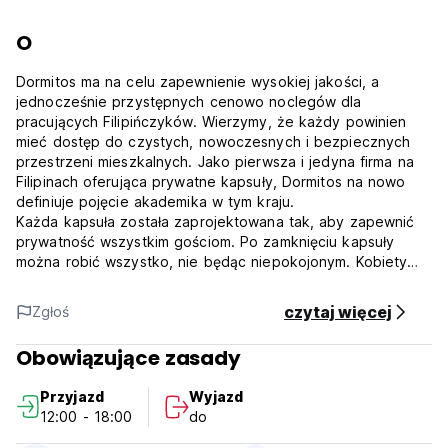
O
Dormitos ma na celu zapewnienie wysokiej jakości, a
jednocześnie przystępnych cenowo noclegów dla
pracujących Filipińczyków. Wierzymy, że każdy powinien
mieć dostęp do czystych, nowoczesnych i bezpiecznych
przestrzeni mieszkalnych. Jako pierwsza i jedyna firma na
Filipinach oferująca prywatne kapsuły, Dormitos na nowo
definiuje pojęcie akademika w tym kraju.
Każda kapsuła została zaprojektowana tak, aby zapewnić
prywatność wszystkim gościom. Po zamknięciu kapsuły
można robić wszystko, nie będąc niepokojonym. Kobiety
mieszkają na 5. piętrze, a mężczyźni na 3. piętrze.
Wszyscy goście mogą korzystać z bezpłatnego Wi-Fi.
czytaj więcej
Zgłoś
Ustawienia temperatury i oświetlenia można również
dostosować do własnych potrzeb.
Obowiązujące zasady
***Zasady i warunki dotyczące nieruchomości:
1. Zasady anulowania rezerwacji: 3 dni przed przyjazdem.
Przyjazd
Wyjazd
2. Zameldowanie od 12:00 do 18:00.
12:00 - 18:00
do
3. Wymeldowanie od 11:00.
4. Płatność po przyjeździe wyłącznie gotówką.