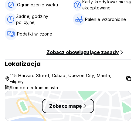
Karty kredytowe nie są
5. Godziny pracy recepcji: 08:00-18:00.
Ograniczenie wieku
akceptowane
6. Ograniczenia wiekowe: 10+.
7. Podatki wliczone w cenę
Żadnej godziny
Palenie wzbronione
8. Śniadanie nie jest wliczone w cenę.
policyjnej
9. Brak zwierząt.
Podatki wliczone
10. Brak godziny policyjnej. Część wypoczynkowa czynna
jest wyłącznie w godzinach 8:00-9:00. (Auto-translated
from original language)
Zobacz obowiązujące zasady
Lokalizacja
115 Harvard Street, Cubao, Quezon City, Manila,
Filipiny
9km od centrum miasta
Zobacz mapę