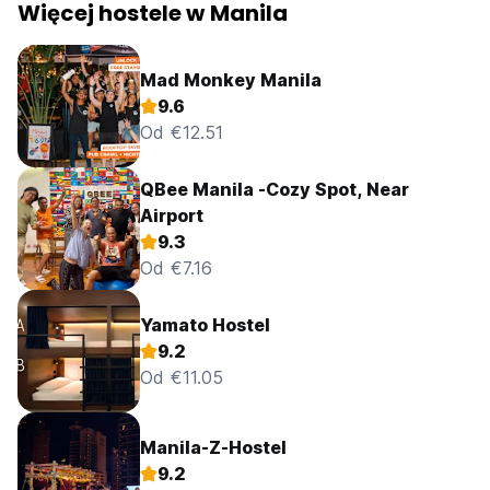
Więcej hostele w Manila
Mad Monkey Manila
9.6
Od €12.51
QBee Manila -Cozy Spot, Near
Airport
9.3
Od €7.16
Yamato Hostel
9.2
Od €11.05
Manila-Z-Hostel
9.2