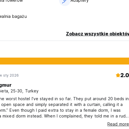
dla rowerów
Adaptery
walnia bagażu
Zobacz wszystkie obiektó
2.0
w sty 2026
gmur
ieta, 25-30, Turkey
he worst hostel I’ve stayed in so far. They put around 20 beds in
 open space and simply separated it with a curtain, calling it a
rm.” Even though I paid extra to stay in a female dorm, I was
a mixed dorm instead. When I complained, they told me in a rude
t the female dorm was full and that I could either accept it or
Read more
get a refund. I was not satisfied at all. Because so many people