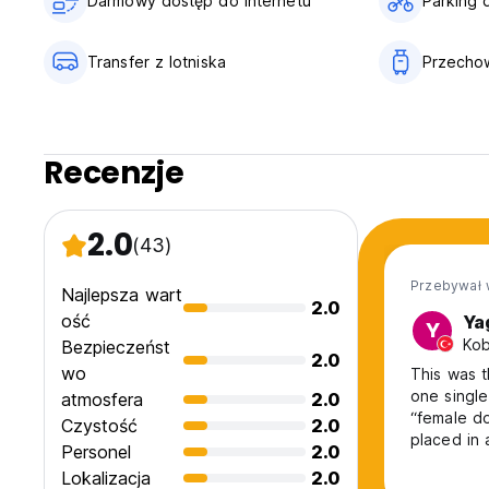
Darmowy dostęp do Internetu
Parking 
Transfer z lotniska
Przecho
Recenzje
2.0
(43)
Przebywał 
Najlepsza wart
2.0
ość
Ya
Y
Kob
Bezpieczeńst
2.0
wo
This was t
one single
atmosfera
2.0
“female do
Czystość
2.0
placed in 
Personel
2.0
manner tha
Lokalizacja
2.0
leave and 