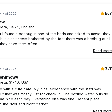
ng in the same space, there was constant noi
5.7
w kwi 2025
ow
ieta, 18-24, England
t I found a bedbug in one of the beds and asked to move, they
 but didn’t seem bothered by the fact there was a bedbug at all
they have them often
Read more
7.7
w kwi 2025
onimowy
ieta, 31-40, USA
e with a cute cafe. My initial experience with the staff was
ut that was mostly just for check in. The bottled water outside
day. Everything else was fine. Decent place
o the river and night market.
Read more