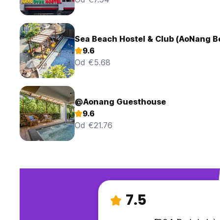
Sea Beach Hostel & Club (AoNang B
9.6
Od €5.68
@Aonang Guesthouse
9.6
Od €21.76
7.5