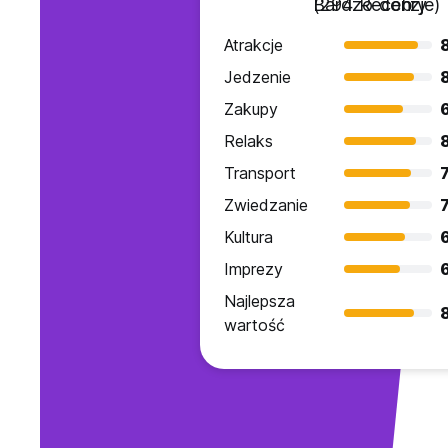
Bardzo dobry
(294 Recenzje)
Atrakcje
Jedzenie
Zakupy
Relaks
Transport
7
Zwiedzanie
7
Kultura
Imprezy
Najlepsza
wartość