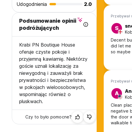
Udogodnienia
2.0
were stayi
Przebywał 
Podsumowanie opinii
sn
podróżujących
S
Kob
Decent bu
Krabi PN Boutique House
did let me
oferuje czyste pokoje i
so maybe 
przyjemną kawiarnię. Niektórzy
goście uznali lokalizację za
niewygodną i zauważyli brak
prywatności i bezpieczeństwa
Przebywał 
w pokojach wieloosobowych,
An
A
wspominając również o
Kob
pluskwach.
Clean plac
negative b
Czy to było pomocne?
the door was nice each 
walkable t