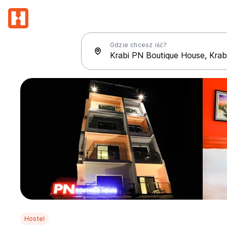
Gdzie chcesz iść?
Hostel