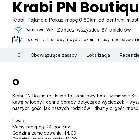
Krabi PN Boutiq
Krabi
,
Tajlandia
Pokaż mapę
0.69km od centrum miast
Zobacz wszystkie 37 obiektów
Darmowe WiFi
Zarezerwuj z 4-dniowym wyprzedzeniem, aby móc bezpłatnie
O
Obowiązujące zasady
Lokalizacja
Recenzj
O
Krabi PN Boutique House to luksusowy hotel w mieście Kr
kawę w lobby i cenne porady dotyczące wycieczek - wyst
naszych gości jak naszych rodziców i dbamy o gościnność
Uwagi:
Mamy recepcję 24 godziny.
Godzina zameldowania: 14.00