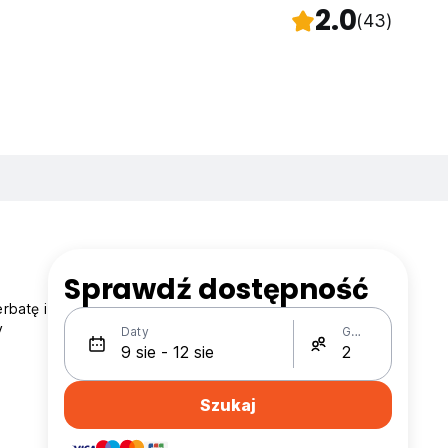
2.0
(43)
Sprawdź dostępność
rbatę i
y
Daty
Gości
Szukaj