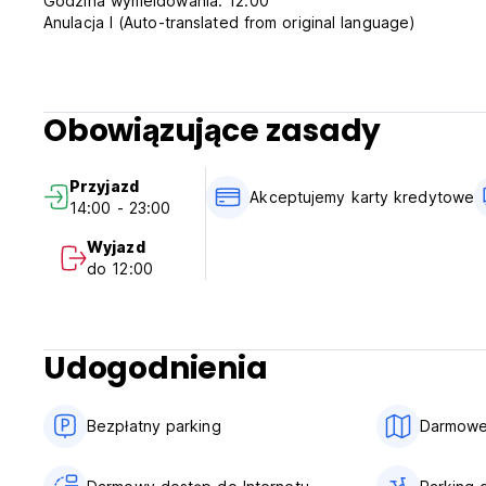
Godzina wymeldowania: 12.00
Anulacja l (Auto-translated from original language)
Obowiązujące zasady
Przyjazd
Akceptujemy karty kredytowe
14:00 - 23:00
Wyjazd
do 12:00
Udogodnienia
Bezpłatny parking
Darmowe