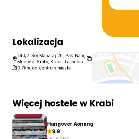
Lokalizacja
140/7 Soi Maharaj 26, Pak Nam,
Mueang, Krabi, Krabi, Tajlandia
0.7km od centrum miasta
Więcej hostele w Krabi
Hangover Aonang
9.9
Od €7.94