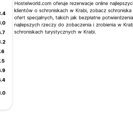
Hostelworld.com oferuje rezerwacje online najlepszyc
klientów o schroniskach w Krabi, zobacz schroniska
8.4
ofert specjalnych, takich jak bezpłatne potwierdzeni
8.0
najlepszych rzeczy do zobaczenia i zrobienia w Krab
schroniskach turystycznych w Krabi.
6.7
8.2
.6
.5
6.9
6.4
8.0