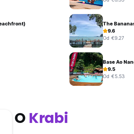
eachfront)
The Bananas 
9.6
Od €9.27
Base Ao Nan
9.5
Od €5.53
O
Krabi