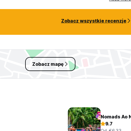
Zobacz wszystkie recenzje
Zobacz mapę
Nomads Ao 
9.7
Od €6.33