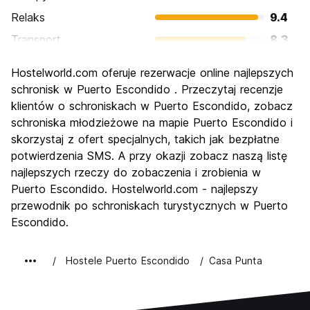
Relaks
9.4
Transport
8.3
Zwiedzanie
6.6
Hostelworld.com oferuje rezerwacje online najlepszych
Kultura
6.9
schronisk w Puerto Escondido . Przeczytaj recenzje
Imprezy
klientów o schroniskach w Puerto Escondido, zobacz
8.5
schroniska młodzieżowe na mapie Puerto Escondido i
Najlepsza wartość
8.9
skorzystaj z ofert specjalnych, takich jak bezpłatne
potwierdzenia SMS. A przy okazji zobacz naszą listę
najlepszych rzeczy do zobaczenia i zrobienia w
Puerto Escondido. Hostelworld.com - najlepszy
przewodnik po schroniskach turystycznych w Puerto
Escondido.
Hostele Puerto Escondido
Casa Punta