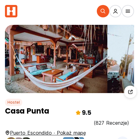
Hostel
Casa Punta
9.5
(827 Recenzje)
Puerto Escondido · Pokaż mapę