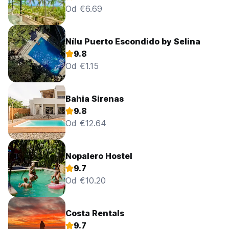
Od €6.69
Nílu Puerto Escondido by Selina
9.8
Od €1.15
Bahia Sirenas
9.8
Od €12.64
Nopalero Hostel
9.7
Od €10.20
Costa Rentals
9.7