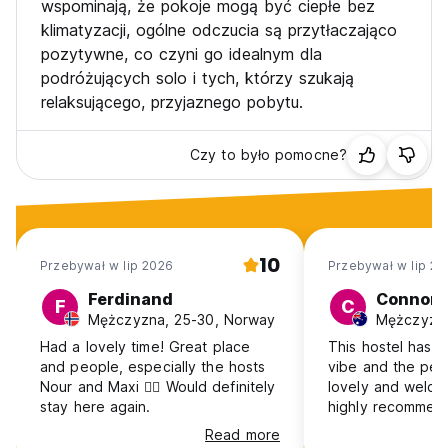
wspominają, że pokoje mogą być ciepłe bez
klimatyzacji, ogólne odczucia są przytłaczająco
pozytywne, co czyni go idealnym dla
podróżujących solo i tych, którzy szukają
relaksującego, przyjaznego pobytu.
Czy to było pomocne?
10
Przebywał w lip 2026
Przebywał w lip 20
Ferdinand
Connor
F
C
Mężczyzna, 25-30, Norway
Had a lovely time! Great place
This hostel has a
and people, especially the hosts
vibe and the peop
Nour and Maxi 🏄‍♂️ Would definitely
lovely and welco
stay here again.
highly recommend
Read more