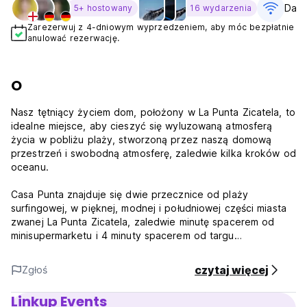
Darm
5+ hostowany
16 wydarzenia
Zarezerwuj z 4-dniowym wyprzedzeniem, aby móc bezpłatnie
anulować rezerwację.
O
Nasz tętniący życiem dom, położony w La Punta Zicatela, to
idealne miejsce, aby cieszyć się wyluzowaną atmosferą
życia w pobliżu plaży, stworzoną przez naszą domową
przestrzeń i swobodną atmosferę, zaledwie kilka kroków od
oceanu.
Casa Punta znajduje się dwie przecznice od plaży
surfingowej, w pięknej, modnej i południowej części miasta
zwanej La Punta Zicatela, zaledwie minutę spacerem od
minisupermarketu i 4 minuty spacerem od targu
wegetariańskiego. Zaledwie kilka kroków od domu
znajdziesz najlepsze zachody słońca na plaży w historii i
czytaj więcej
Zgłoś
nie zapomnij po drodze napić się piwa w sklepie na rogu!
Kilka minut dalej i jesteś w jednym z najlepszych na świecie
Linkup Events
miejsc do surfowania. Przygotuj się na unoszenie się na