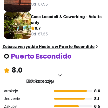
Od €7.55
Casa Losodeli & Coworking - Adults
only
9.7
Od €7.65
Zobacz wszystkie Hostels w Puerto Escondido
O
Puerto Escondido
8.0
Bardzo dobry
(55 Recenzje)
Atrakcje
8.6
Jedzenie
8.1
Zakupy
6.5