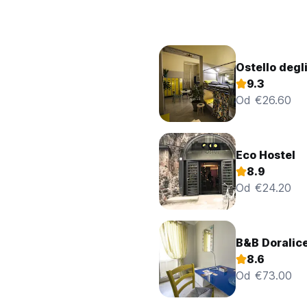
Ostello degli
9.3
Od €26.60
Eco Hostel
8.9
Od €24.20
B&B Doralic
8.6
Od €73.00