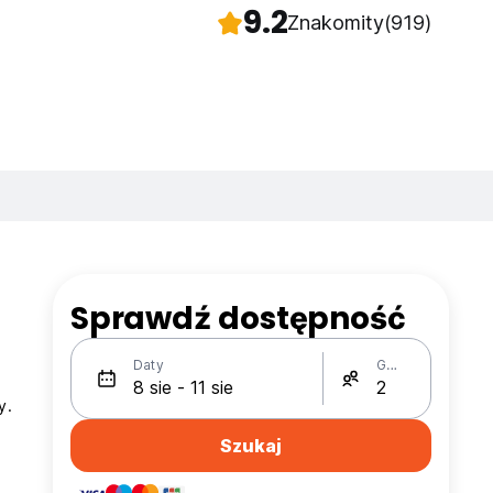
9.2
Znakomity
(919)
Sprawdź dostępność
Daty
Gości
y.
Szukaj