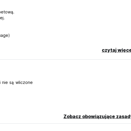
betową.
ej.
guage)
czytaj więce
 nie są wliczone
Zobacz obowiązujące zasad