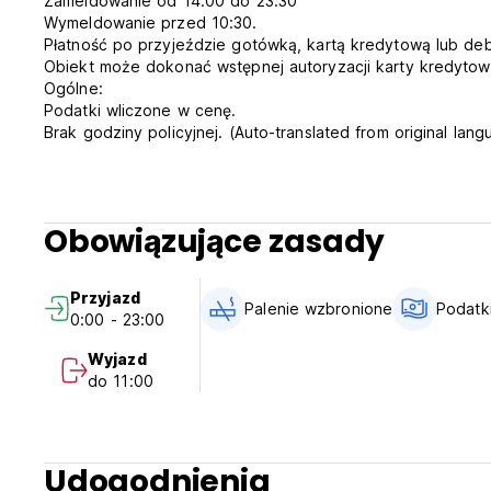
Zameldowanie od 14:00 do 23:30
Wymeldowanie przed 10:30.
Płatność po przyjeździe gotówką, kartą kredytową lub de
Obiekt może dokonać wstępnej autoryzacji karty kredytow
Ogólne:
Podatki wliczone w cenę.
Brak godziny policyjnej. (Auto-translated from original lan
Obowiązujące zasady
Przyjazd
Palenie wzbronione
Podatki
0:00 - 23:00
Wyjazd
do 11:00
Udogodnienia