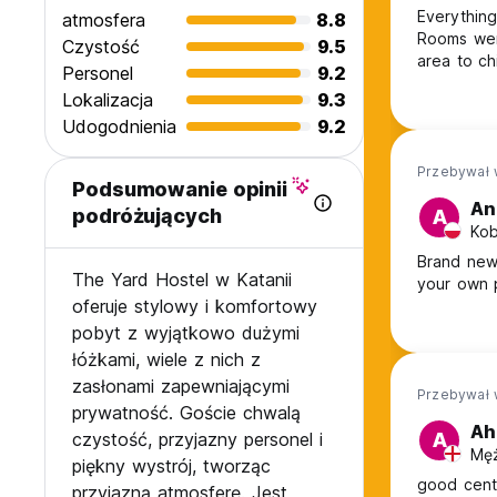
Everythin
atmosfera
8.8
Rooms wer
Czystość
9.5
area to ch
Personel
9.2
that you c
Lokalizacja
9.3
amazing. 
Udogodnienia
9.2
Przebywał 
Podsumowanie opinii
An
podróżujących
A
Kob
Brand new 
The Yard Hostel w Katanii
your own p
oferuje stylowy i komfortowy
pobyt z wyjątkowo dużymi
łóżkami, wiele z nich z
zasłonami zapewniającymi
Przebywał 
prywatność. Goście chwalą
Ah
czystość, przyjazny personel i
A
Męż
piękny wystrój, tworząc
good centr
przyjazną atmosferę. Jest