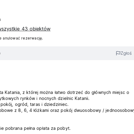
a
szystkie 43 obiektów
 anulować rezerwację.
e
Zgłoś
sta Katania, z której można łatwo dotrzeć do głównych miejsc o
ytkowych rynków i nocnych dzielnic Katanii.
pokój, ogród, taras i dziedziniec.
sobowe z 8, 6, 4 łóżkami oraz pokój dwuosobowy / jednoosobow
ie pobrana pełna opłata za pobyt.