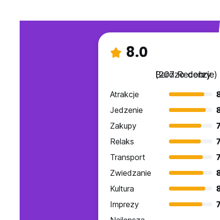
8.0
Bardzo dobry
(207 Recenzje)
Atrakcje
Jedzenie
Zakupy
7
Relaks
7
Transport
7
Zwiedzanie
Kultura
Imprezy
7