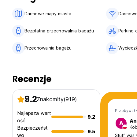
Darmowe mapy miasta
Darmowe
Bezpłatna przechowalnia bagażu
Parking 
Przechowalnia bagażu
Wycieczk
Recenzje
9.2
Znakomity
(919)
Przebywał 
Najlepsza wart
9.2
ość
An
A
Kob
Bezpieczeńst
9.5
wo
Stuff was 