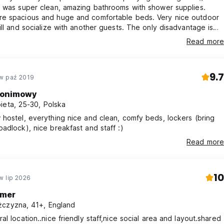
g was super clean, amazing bathrooms with shower supplies.
e spacious and huge and comfortable beds. Very nice outdoor
ill and socialize with another guests. The only disadvantage is
an't drink your own alcohol and the bar a bit pricey. Overall
Read more
Highly recommended!
9.7
w paź 2019
onimowy
ieta, 25-30, Polska
hostel, everything nice and clean, comfy beds, lockers (bring
adlock), nice breakfast and staff :)
Read more
10
w lip 2026
mer
czyzna, 41+, England
al location..nice friendly staff,nice social area and layout.shared