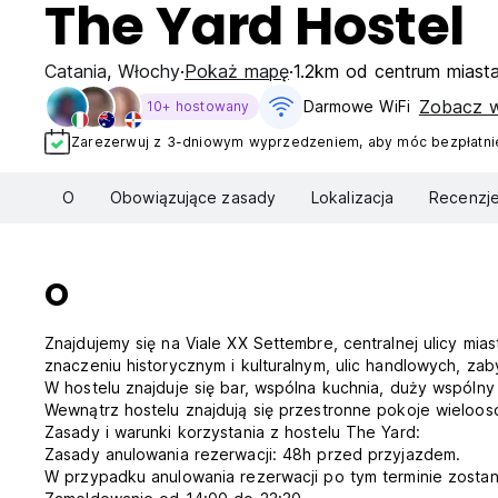
The Yard Hostel
Catania
,
Włochy
Pokaż mapę
1.2km od centrum miast
Zobacz w
Darmowe WiFi
10+ hostowany
Zarezerwuj z 3-dniowym wyprzedzeniem, aby móc bezpłatnie
O
Obowiązujące zasady
Lokalizacja
Recenzj
O
Znajdujemy się na Viale XX Settembre, centralnej ulicy mia
znaczeniu historycznym i kulturalnym, ulic handlowych, zab
W hostelu znajduje się bar, wspólna kuchnia, duży wspólny 
Wewnątrz hostelu znajdują się przestronne pokoje wieloo
Zasady i warunki korzystania z hostelu The Yard:
Zasady anulowania rezerwacji: 48h przed przyjazdem.
W przypadku anulowania rezerwacji po tym terminie zostan