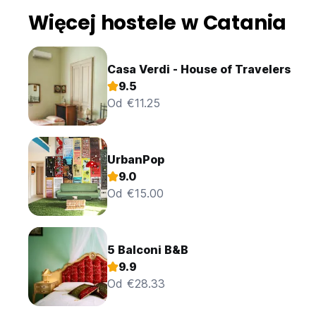
Więcej hostele w Catania
Casa Verdi - House of Travelers
9.5
Od €11.25
UrbanPop
9.0
Od €15.00
5 Balconi B&B
9.9
Od €28.33