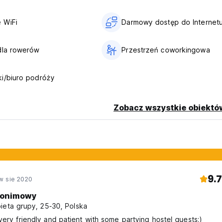
 WiFi
Darmowy dostęp do Internet
dla rowerów
Przestrzeń coworkingowa
i/biuro podróży
Zobacz wszystkie obiektó
9.7
w sie 2020
onimowy
ieta grupy, 25-30, Polska
very friendly and patient with some partying hostel guests;)