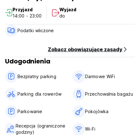
5. Podatki wliczone w cenę.
Przyjazd
Wyjazd
6. Zamykamy drzwi o 24.00.
14:00 - 23:00
do
7. Zakaz palenia w pokoju, mamy strefę dla palących.
8. Godziny pracy recepcji 08:00-24:00. (Auto-translated
from original language)
Podatki wliczone
Zobacz obowiązujące zasady
Udogodnienia
Bezpłatny parking
Darmowe WiFi
Parking dla rowerów
Przechowalnia bagażu
Parkowanie
Pokojówka
Recepcja (ograniczone
Wi-Fi
godziny)