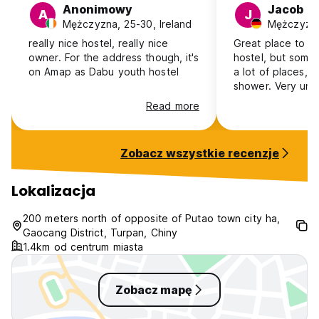
Anonimowy
Jacob
A
J
Mężczyzna, 25-30, Ireland
really nice hostel, really nice
Great place to st
owner. For the address though, it's
hostel, but some peopl
on Amap as Dabu youth hostel
a lot of places, i
shower. Very unpl
this, but besides 
Read more
personal experie
was great! Contra
comment on Host
Zobacz wszystkie recenzje
accept bookings 
as of October 20
great English skil
Lokalizacja
offered are actua
doing it on your 
200 meters north of opposite of Putao town city ha,
Gaocang District, Turpan, Chiny
1.4km od centrum miasta
Zobacz mapę