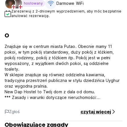
Darmowe WiFi
hostowany
Zarezerwuj z 2-dniowym wyprzedzeniem, aby móc bezpłatnie
anulować rezerwację.
O
Znajduje się w centrum miasta Putao. Obecnie mamy 11
pokoi, w tym pokój standardowy, duży pokój z łóżkiem,
pokój rodzinny, pokój z łóżkiem itp. Pokój jest w pełni
wyposażony, z wyjątkiem dwóch pokoi, są oddzielne
toalety.
W sklepie znajduje się również oddzielna kawiarnia,
tradycyjna przestrzeń publiczna w stylu dziedzińca Uyghur
oraz wygodna pralnia.
New Dap Hostel to Twój dom z dala od domu.
*** Zasady i warunki dotyczące nieruchomości:
1. Zasady anulowania rezerwacji: Co najmniej 1 dzień
wcześniej, aby anulować bezpłatnie.
czytaj więcej
Zgłoś
2. Zameldowanie od 14:00 do 24:00.
3. Wymeldowanie przed godziną 12:00 w południe.
Obowiązujące zasady
4. Płatność po przyjeździe gotówką, Wechat, Alipay.