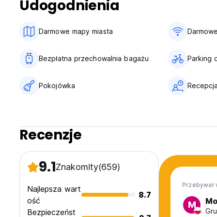
Udogodnienia
Darmowe mapy miasta
Darmowe
Bezpłatna przechowalnia bagażu
Parking 
Pokojówka
Recepcja
Recenzje
9.1
Znakomity
(659)
Przebywał 
Najlepsza wart
8.7
ość
Mo
M
Gru
Bezpieczeńst