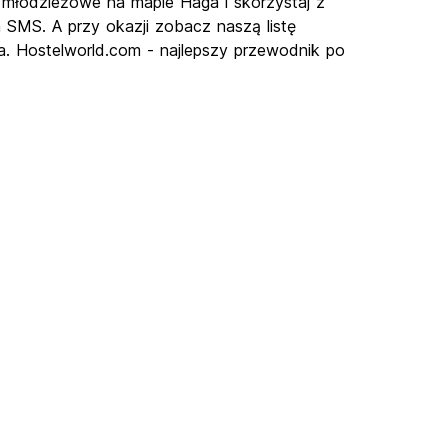
 młodzieżowe na mapie Haga i skorzystaj z
a SMS. A przy okazji zobacz naszą listę
a. Hostelworld.com - najlepszy przewodnik po