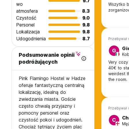
9.7
wo
Wszytko b
zorganizow
atmosfera
8.3
Czystość
9.0
Personel
9.8
Lokalizacja
9.8
Udogodnienia
8.7
Przebywał 
Gi
G
Kob
Podsumowanie opinii
podróżujących
Very cozy 
40€ to stay in a 6 beds dorm. No towels or amenities provided. But the
weirdest t
Pink Flamingo Hostel w Hadze
the room. 
oferuje fantastyczną centralną
lokalizację, idealną do
zwiedzania miasta. Goście
często chwalą przyjazny i
Przebywał 
pomocny personel oraz
Ch
czystość pokoi i udogodnień.
C
Męż
Chociaż tętniący życiem plac