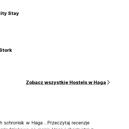
City Stay
Stork
Zobacz wszystkie Hostels w Haga
ch schronisk w Haga . Przeczytaj recenzje