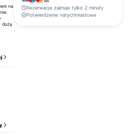
kiem na
Rezerwacja zajmuje tylko 2 minuty
nie.
Potwierdzenie natychmiastowe
e
e dużą
j
y