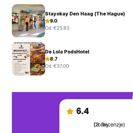
Stayokay Den Haag (The Hague)
9.0
Od €25.83
De Lola PodsHotel
8.7
Od €37.00
6.4
Dobry
(3 Recenzje)