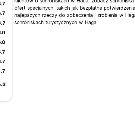
klientów o schroniskach w Haga, zobacz schroniska
6.7
ofert specjalnych, takich jak bezpłatne potwierdzeni
6.7
najlepszych rzeczy do zobaczenia i zrobienia w Hag
schroniskach turystycznych w Haga.
8.7
6.0
6.0
6.7
6.7
4.7
5.3