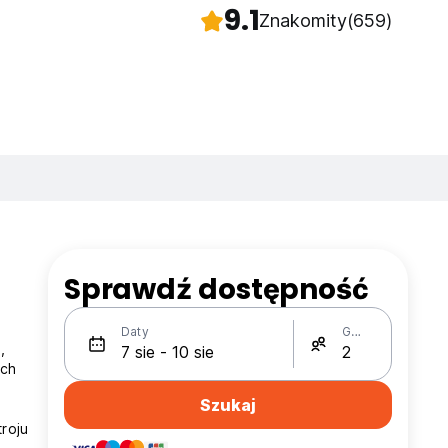
9.1
Znakomity
(659)
Sprawdź dostępność
Daty
Gości
,
ych
Szukaj
roju