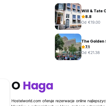
Will & Tate 
8.8
Od €19.00
The Golden 
7.1
Od €21.38
O
Haga
Hostelworld.com oferuje rezerwacje online najlepszy