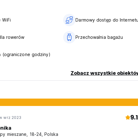
 WiFi
Darmowy dostęp do Internet
dla rowerów
Przechowalnia bagażu
 (ograniczone godziny)
Zobacz wszystkie obiektó
9.1
w wrz 2023
nika
py mieszane, 18-24, Polska