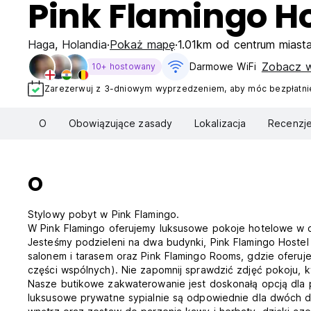
Pink Flamingo Ho
Haga
,
Holandia
Pokaż mapę
1.01km od centrum miast
Zobacz w
Darmowe WiFi
10+ hostowany
Zarezerwuj z 3-dniowym wyprzedzeniem, aby móc bezpłatnie
O
Obowiązujące zasady
Lokalizacja
Recenzj
O
Stylowy pobyt w Pink Flamingo.
W Pink Flamingo oferujemy luksusowe pokoje hotelowe w 
Jesteśmy podzieleni na dwa budynki, Pink Flamingo Hoste
salonem i tarasem oraz Pink Flamingo Rooms, gdzie oferu
części wspólnych). Nie zapomnij sprawdzić zdjęć pokoju, 
Nasze butikowe zakwaterowanie jest doskonałą opcją dla
luksusowe prywatne sypialnie są odpowiednie dla dwóch 