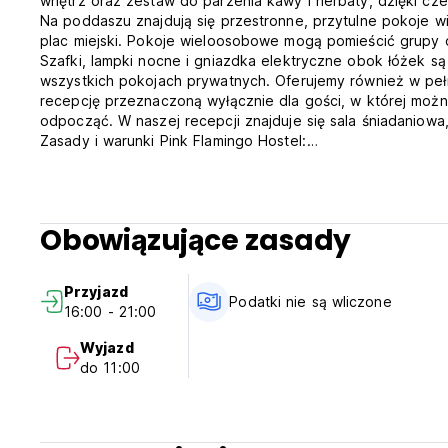
wnętrz oraz zestaw do parzenia kawy i herbaty, dzięki czem
Na poddaszu znajdują się przestronne, przytulne pokoje w
plac miejski. Pokoje wieloosobowe mogą pomieścić grupy o
Szafki, lampki nocne i gniazdka elektryczne obok łóżek s
wszystkich pokojach prywatnych. Oferujemy również w pe
recepcję przeznaczoną wyłącznie dla gości, w której można
odpocząć. W naszej recepcji znajduje się sala śniadaniowa
Zasady i warunki Pink Flamingo Hostel:
- Zasady anulowania rezerwacji: 48 godzin przed przyjaz
- Zameldowanie od 16:00 do 21:00
- Wymeldowanie od 09:00 do 11:00
- Płatność po przyjeździe kartą
Obowiązujące zasady
- Podatek miejski nie jest wliczony w cenę - płatny po prz
https://www.denhaag.nl/en/taxes/tourist-tax.htm.
Przyjdź i ciesz się naszym gniazdem Flamingo z nami (Auto-
Przyjazd
Podatki nie są wliczone
16:00 - 21:00
Wyjazd
do 11:00