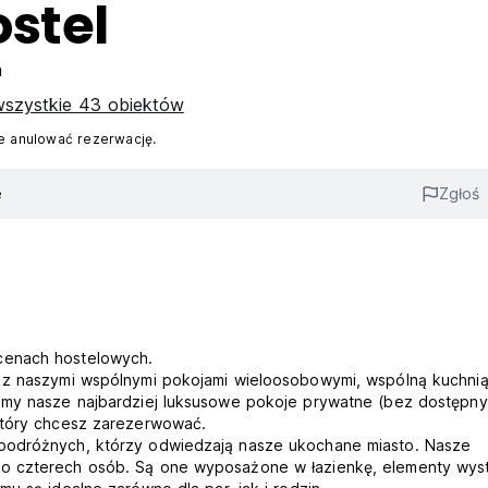
stel
a
szystkie 43 obiektów
 anulować rezerwację.
e
Zgłoś
cenach hostelowych.
l z naszymi wspólnymi pokojami wieloosobowymi, wspólną kuchnią
jemy nasze najbardziej luksusowe pokoje prywatne (bez dostępn
który chcesz zarezerwować.
 podróżnych, którzy odwiedzają nasze ukochane miasto. Nasze
do czterech osób. Są one wyposażone w łazienkę, elementy wyst