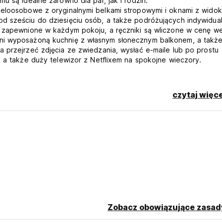
u są idealne zarówno dla par, jak i rodzin.
ieloosobowe z oryginalnymi belkami stropowymi i oknami z wido
d sześciu do dziesięciu osób, a także podróżujących indywidual
ą zapewnione w każdym pokoju, a ręczniki są wliczone w cenę w
łni wyposażoną kuchnię z własnym słonecznym balkonem, a takż
 przejrzeć zdjęcia ze zwiedzania, wysłać e-maile lub po prostu
, a także duży telewizor z Netflixem na spokojne wieczory.
dem
czytaj więce
yjeździe. Więcej informacji na ten temat można znaleźć na stronie
translated from original language)
Zobacz obowiązujące zasad