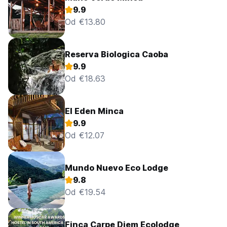
9.9
Od €13.80
Reserva Biologica Caoba
9.9
Od €18.63
El Eden Minca
9.9
Od €12.07
Mundo Nuevo Eco Lodge
9.8
Od €19.54
Finca Carpe Diem Ecolodge