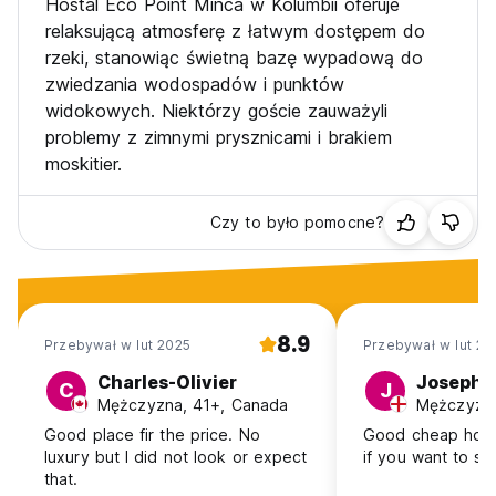
Hostal Eco Point Minca w Kolumbii oferuje
relaksującą atmosferę z łatwym dostępem do
rzeki, stanowiąc świetną bazę wypadową do
zwiedzania wodospadów i punktów
widokowych. Niektórzy goście zauważyli
problemy z zimnymi prysznicami i brakiem
moskitier.
Czy to było pomocne?
8.9
Przebywał w lut 2025
Przebywał w lut 20
Charles-Olivier
Joseph
C
J
Mężczyzna, 41+, Canada
Mężczyzna
Good place fir the price. No
Good cheap hoste
luxury but I did not look or expect
if you want to sa
that.