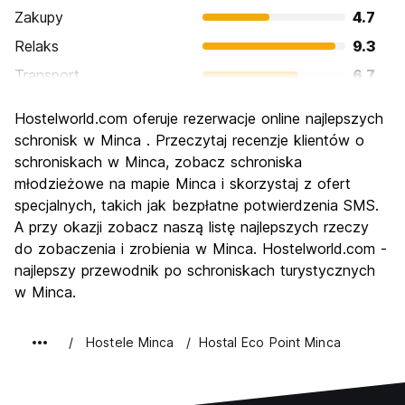
Zakupy
4.7
Relaks
9.3
Transport
6.7
Zwiedzanie
6.0
Hostelworld.com oferuje rezerwacje online najlepszych
Kultura
6.7
schronisk w Minca . Przeczytaj recenzje klientów o
Imprezy
schroniskach w Minca, zobacz schroniska
2.7
młodzieżowe na mapie Minca i skorzystaj z ofert
Najlepsza wartość
8.7
specjalnych, takich jak bezpłatne potwierdzenia SMS.
A przy okazji zobacz naszą listę najlepszych rzeczy
do zobaczenia i zrobienia w Minca. Hostelworld.com -
najlepszy przewodnik po schroniskach turystycznych
w Minca.
Hostele Minca
Hostal Eco Point Minca