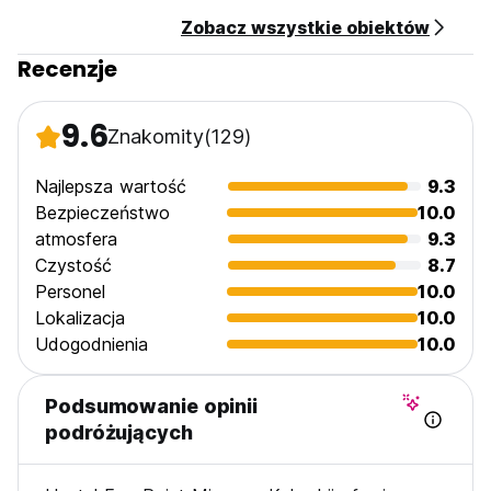
Zobacz wszystkie obiektów
Recenzje
9.6
Znakomity
(129)
Najlepsza wartość
9.3
Bezpieczeństwo
10.0
atmosfera
9.3
Czystość
8.7
Personel
10.0
Lokalizacja
10.0
Udogodnienia
10.0
Podsumowanie opinii
podróżujących