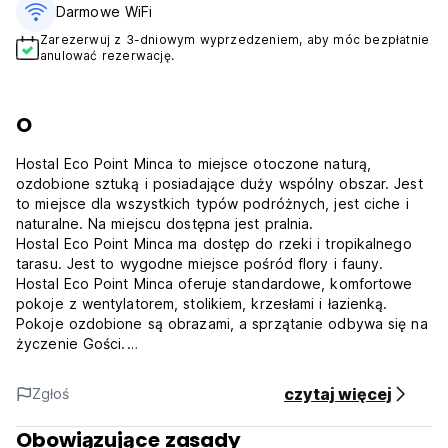
Darmowe WiFi
Zarezerwuj z 3-dniowym wyprzedzeniem, aby móc bezpłatnie
anulować rezerwację.
O
Hostal Eco Point Minca to miejsce otoczone naturą,
ozdobione sztuką i posiadające duży wspólny obszar. Jest
to miejsce dla wszystkich typów podróżnych, jest ciche i
naturalne. Na miejscu dostępna jest pralnia.
Hostal Eco Point Minca ma dostęp do rzeki i tropikalnego
tarasu. Jest to wygodne miejsce pośród flory i fauny.
Hostal Eco Point Minca oferuje standardowe, komfortowe
pokoje z wentylatorem, stolikiem, krzesłami i łazienką.
Pokoje ozdobione są obrazami, a sprzątanie odbywa się na
życzenie Gości.
Zasady i warunki pobytu w Hostal Eco Point Minca:
Zasady anulowania rezerwacji: 48 godzin przed
czytaj więcej
Zgłoś
przyjazdem.
W przypadku późnego anulowania rezerwacji lub
Obowiązujące zasady
niepojawienia się Gościa w obiekcie pobierana jest opłata