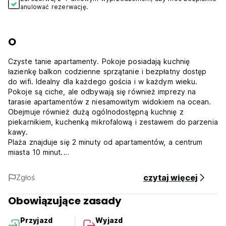
anulować rezerwację.
O
Czyste tanie apartamenty. Pokoje posiadają kuchnię
łazienkę balkon codzienne sprzątanie i bezpłatny dostęp
do wifi. Idealny dla każdego gościa i w każdym wieku.
Pokoje są ciche, ale odbywają się również imprezy na
tarasie apartamentów z niesamowitym widokiem na ocean.
Obejmuje również dużą ogólnodostępną kuchnię z
piekarnikiem, kuchenką mikrofalową i zestawem do parzenia
kawy.
Plaża znajduje się 2 minuty od apartamentów, a centrum
miasta 10 minut.
Śniadanie i inne poniższe rzeczy nie są wliczone w cenę,
ale oferujemy śniadanie i brunch, 12 rodzajów smoothie, 18
czytaj więcej
Zgłoś
rodzajów kawy, ponad 20 rodzajów koktajli.
Podatki wliczone w cenę.
Obowiązujące zasady
Śniadanie nie jest wliczone w cenę, ale wszyscy goście
mają 15% zniżki na dowolny produkt, na przykład śniadanie,
Przyjazd
Wyjazd
napoje i jedzenie.