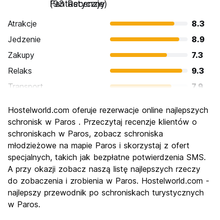
Fantastyczny
(93 Recenzje)
Atrakcje
8.3
Jedzenie
8.9
Zakupy
7.3
Relaks
9.3
Transport
7.9
Zwiedzanie
7.9
Hostelworld.com oferuje rezerwacje online najlepszych
Kultura
7.8
schronisk w Paros . Przeczytaj recenzje klientów o
Imprezy
schroniskach w Paros, zobacz schroniska
6.8
młodzieżowe na mapie Paros i skorzystaj z ofert
Najlepsza wartość
8.6
specjalnych, takich jak bezpłatne potwierdzenia SMS.
A przy okazji zobacz naszą listę najlepszych rzeczy
do zobaczenia i zrobienia w Paros. Hostelworld.com -
najlepszy przewodnik po schroniskach turystycznych
w Paros.