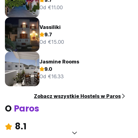
9.7
Od €11.00
Vassiliki
9.7
Od €15.00
Jasmine Rooms
9.0
Od €16.33
Zobacz wszystkie Hostels w Paros
O
Paros
8.1