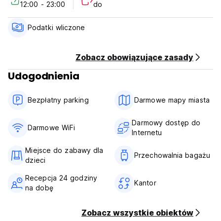
12:00 - 23:00
do
Zasady i warunki:
Zasady anulowania rezerwacji: 72 godziny przed
przyjazdem.
Podatki wliczone
Zameldowanie od 12:00 do 23:00.
Wymeldowanie przed godziną 12:00.
Płatność po przyjeździe gotówką, kartą kredytową, kartą
Zobacz obowiązujące zasady
debetową.
Udogodnienia
Podatki wliczone w cenę. (Auto-translated from original
language)
Bezpłatny parking
Darmowe mapy miasta
Darmowy dostęp do
Darmowe WiFi
Internetu
Miejsce do zabawy dla
Przechowalnia bagażu
dzieci
Recepcja 24 godziny
Kantor
na dobę
Zobacz wszystkie obiektów