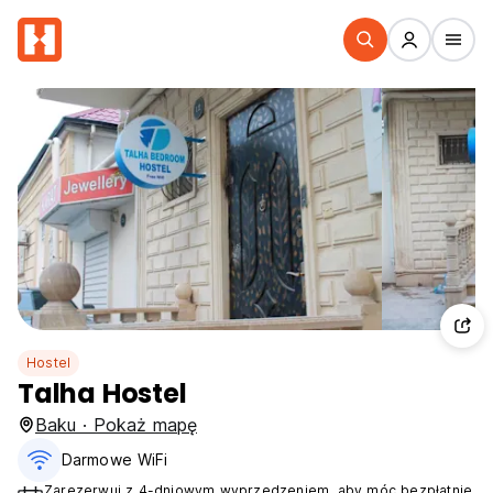
Hostel
Talha Hostel
Baku · Pokaż mapę
Darmowe WiFi
Zarezerwuj z 4-dniowym wyprzedzeniem, aby móc bezpłatnie