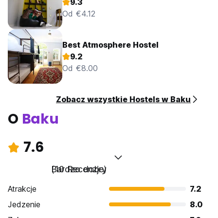
9.3
Od €4.12
Best Atmosphere Hostel
9.2
Od €8.00
Zobacz wszystkie Hostels w Baku
O
Baku
7.6
Bardzo dobry
(10 Recenzje)
Atrakcje
7.2
Jedzenie
8.0