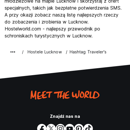
młodzieżowe na mapie Lucknow i skorzystaj z ofert
Najlepsza wartość
2.0
specjalnych, takich jak bezpłatne potwierdzenia SMS.
A przy okazji zobacz naszą listę najlepszych rzeczy
do zobaczenia i zrobienia w Lucknow.
Hostelworld.com - najlepszy przewodnik po
schroniskach turystycznych w Lucknow.
Hostele Lucknow
Hashtag Traveler's
Znajdź nas na