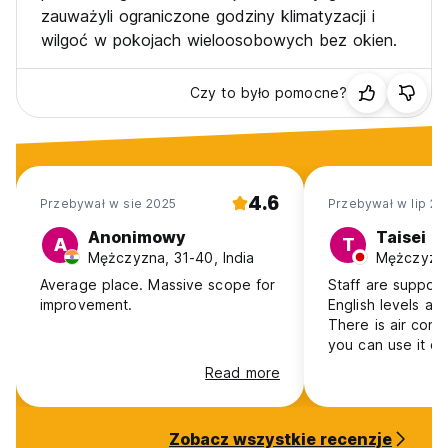
zauważyli ograniczone godziny klimatyzacji i
wilgoć w pokojach wieloosobowych bez okien.
Czy to było pomocne?
4.6
Przebywał w sie 2025
Przebywał w lip 20
Anonimowy
Taisei
A
T
Mężczyzna, 31-40, India
Mężczyzna
Average place. Massive scope for
Staff are support
improvement.
English levels ar
There is air cond
you can use it o
Dormitory room i
Read more
because there is
Zobacz wszystkie recenzje