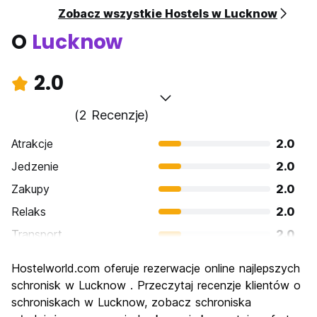
Zobacz wszystkie Hostels w Lucknow
O
Lucknow
2.0
(2 Recenzje)
Atrakcje
2.0
Jedzenie
2.0
Zakupy
2.0
Relaks
2.0
Transport
2.0
Zwiedzanie
2.0
Hostelworld.com oferuje rezerwacje online najlepszych
Kultura
2.0
schronisk w Lucknow . Przeczytaj recenzje klientów o
Imprezy
schroniskach w Lucknow, zobacz schroniska
2.0